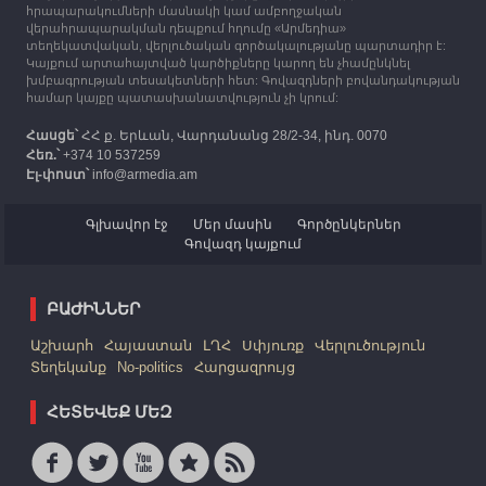
հրապարակումների մասնակի կամ ամբողջական
Հայաստան է ժամանել բռնի տեղահանված 100
վերահրապարակման դեպքում հղումը «Արմեդիա»
հազար 417 արցախցի
տեղեկատվական, վերլուծական գործակալությանը պարտադիր է:
Կայքում արտահայտված կարծիքները կարող են չհամընկնել
խմբագրության տեսակետների հետ: Գովազդների բովանդակության
համար կայքը պատասխանատվություն չի կրում:
Հասցե՝
ՀՀ ք. Երևան, Վարդանանց 28/2-34, ինդ. 0070
Հեռ.՝
+374 10 537259
Էլ-փոստ՝
info@armedia.am
Գլխավոր էջ
Մեր մասին
Գործընկերներ
Գովազդ կայքում
ԲԱԺԻՆՆԵՐ
Աշխարհ
Հայաստան
ԼՂՀ
Սփյուռք
Վերլուծություն
Տեղեկանք
No-politics
Հարցազրույց
ՀԵՏԵՎԵՔ ՄԵԶ