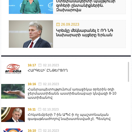
Ստեփանակերտի պայթյունի
զոհերի ընտանիքներին.
Զախարովա
26.09.2023
Կրեմլը մեկնաբանել է ՌԴ ՆԳ
նախարարի այցերը Երևան
16:17
02.10.2023
ՀԱՐԳԵԼԻ՛ ԸՆԹԵՐՑՈՂ
16:16
02.10.2023
Հանրապետությունում առաջիկա օրերին օդի
ջերմաստիճանն աստիճանաբար կնվազի 8-10
աստիճանով
16:11
02.10.2023
Հոկտեմբերի 7-ին ԱՊՀ-ի ոչ պաշտոնական
գագաթնաժողով նախատեսված չէ. Պեսկով
16:10
02.10.2023