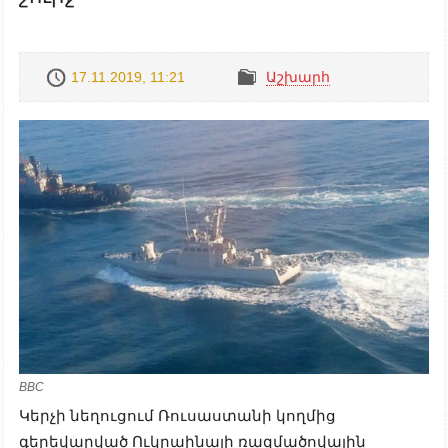
17.11.2019, 11:21
Աշխարհ
BBC
Կերչի նեղուցում Ռուսաստանի կողմից
գերեվարված Ուկրաինայի ռազմածովային