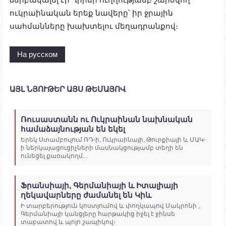
ուկրաինական երեք նավերը՝ իր ջրային
սահմանները խախտելու մեղադրանքով։
На русском
ԱՅԼ ՆՅՈՒԹԵՐ ԱՅՍ ԹԵՄԱՅՈՎ
Ռուսաստանն ու Ուկրաինան նախնական
համաձայնության են եկել
Երեկ Ստամբուլում ՌԴ-ի, Ուկրաինայի, Թուրքիայի և ՄԱԿ-
ի ներկայացուցիչների մասնակցությամբ տեղի են
ունեցել քառակողմ...
Ֆրանսիայի, Գերմանիայի և Իտալիայի
ղեկավարները ժամանել են Կիև
Ի տարբերություն կոստյումով և փողկապով Մակրոնի ,
Գերմանիայի կանցլերը հարթակից իջել է ջինսե
տաբատով և պոլո շապիկով։