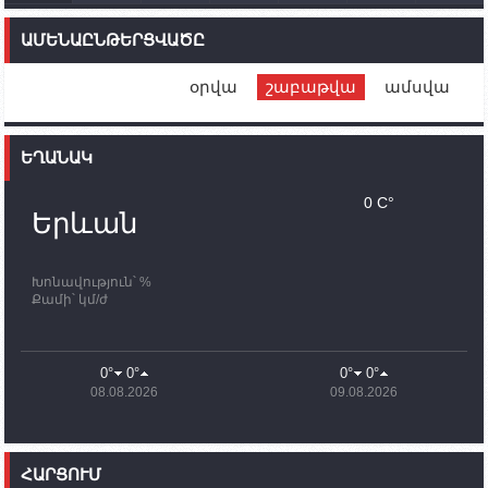
14:46
02.10.2023
Մեր երկրները միևնույն մարտահրավերներն
ԱՄԵՆԱԸՆԹԵՐՑՎԱԾԸ
ունեն. կիպրոսցի խորհրդարանականը՝ Ալեն
Սիմոնյանին
օրվա
շաբաթվա
ամսվա
12:00
02.10.2023
Ֆրանսիայի ԱԳ նախարարը կայցելի Հայաստան
ԵՂԱՆԱԿ
11:30
02.10.2023
Սամվել Շահրամանյանն ու մի խումբ
0 C°
պատասխանատուներ կմնան ԼՂ-ում՝ մինչև
Երևան
որոնողափրկարարական աշխատանքների
ավարտը
Խոնավություն՝ %
11:03
02.10.2023
Քամի՝ կմ/ժ
ՄԱԿ-ի առաքելությունը շատ, շատ, շատ օգտակար
է Արցախի անապատում. Ժան-Քրիստոֆ Բյուսոն
10:43
02.10.2023
0°
0°
0°
0°
Ադրբեջանի փոխվարչապետն այսօր կմեկնի
08.08.2026
09.08.2026
Ստեփանակերտ
10:07
02.10.2023
Սենատոր Գարի Փիթերսը ներկայացրել է
ՀԱՐՑՈՒՄ
օրինագիծ, որն արգելում է ԱՄՆ օգնությունն