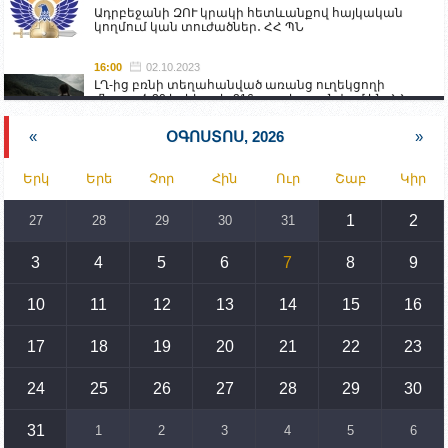
Ադրբեջանի ԶՈՒ կրակի հետևանքով հայկական
կողմում կան տուժածներ․ ՀՀ ՊՆ
16:00
02.10.2023
ԼՂ-ից բռնի տեղահանված առանց ուղեկցողի
մնացած 20 երեխա և 216 տարեց գտնվում են ՀՀ
աշխատանքի և սոցիալական հարցերի
նախարարության հոգածության ներքո
«
ՕԳՈՍՏՈՍ, 2026
»
15:30
02.10.2023
Երկ
Երե
Չոր
Հին
Ուր
Շաբ
Կիր
Իրանը կողմ է տարածաշրջանի համար շահավետ
տրանսպորտային հաղորդակցությունների
զարգացմանը, սակայն ոչ՝ միջազգային
1
2
27
28
29
30
31
սահմանների փոփոխությանը
3
4
5
6
7
8
9
15:10
02.10.2023
Պետք է միջոցներ ձեռնարկել Ադրբեջանի կողմից
սպառնալիքները կասեցնելու համար. իսպանացի
10
11
12
13
14
15
16
պատգամավորը Գորիսում է
17
18
19
20
21
22
23
14:54
02.10.2023
Ադրբեջանի ԶՈՒ-ն կրակ է բացել Կութի հատվածում
տեղակայված հայկական դիրքերի անձնակազմի
24
25
26
27
28
29
30
համար սնունդ տեղափոխող մեքենայի
ուղղությամբ
31
1
2
3
4
5
6