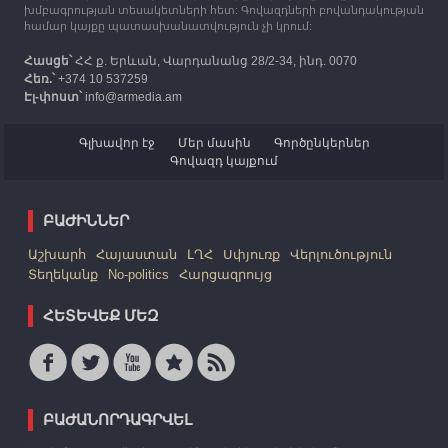
խմբագրության տեսակետների հետ: Գովազդների բովանդակության
համար կայքը պատասխանատվություն չի կրում:
Հասցե՝
ՀՀ ք. Երևան, Վարդանանց 28/2-34, ինդ. 0070
Հեռ.՝
+374 10 537259
Էլ-փոստ՝
info@armedia.am
Գլխավոր էջ
Մեր մասին
Գործընկերներ
Գովազդ կայքում
ԲԱԺԻՆՆԵՐ
Աշխարհ
Հայաստան
ԼՂՀ
Սփյուռք
Վերլուծություն
Տեղեկանք
No-politics
Հարցազրույց
ՀԵՏԵՎԵՔ ՄԵԶ
ԲԱԺԱՆՈՐԴԱԳՐՎԵԼ