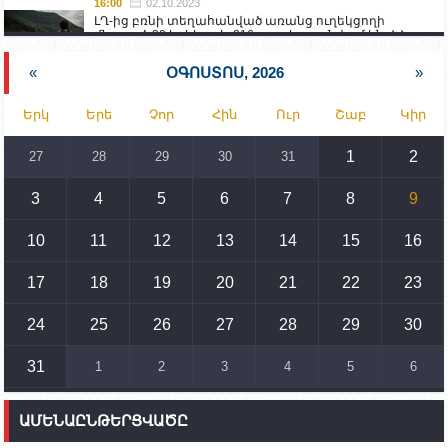
16:00
02.10.2023
ԼՂ-ից բռնի տեղահանված առանց ուղեկցողի
մնացած 20 երեխա և 216 տարեց գտնվում են ՀՀ
աշխատանքի և սոցիալական հարցերի
նախարարության հոգածության ներքո
«
ՕԳՈՍՏՈՍ, 2026
»
15:30
02.10.2023
Երկ
Երե
Չոր
Հին
Ուր
Շաբ
Կիր
Իրանը կողմ է տարածաշրջանի համար շահավետ
տրանսպորտային հաղորդակցությունների
զարգացմանը, սակայն ոչ՝ միջազգային
1
2
27
28
29
30
31
սահմանների փոփոխությանը
3
4
5
6
7
8
9
15:10
02.10.2023
Պետք է միջոցներ ձեռնարկել Ադրբեջանի կողմից
սպառնալիքները կասեցնելու համար. իսպանացի
10
11
12
13
14
15
16
պատգամավորը Գորիսում է
17
18
19
20
21
22
23
14:54
02.10.2023
Ադրբեջանի ԶՈՒ-ն կրակ է բացել Կութի հատվածում
տեղակայված հայկական դիրքերի անձնակազմի
24
25
26
27
28
29
30
համար սնունդ տեղափոխող մեքենայի
ուղղությամբ
31
1
2
3
4
5
6
14:46
02.10.2023
Մեր երկրները միևնույն մարտահրավերներն
ԱՄԵՆԱԸՆԹԵՐՑՎԱԾԸ
ունեն. կիպրոսցի խորհրդարանականը՝ Ալեն
Սիմոնյանին