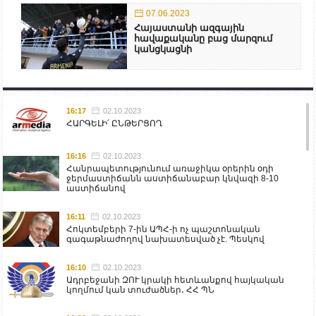
07.06.2023
Հայաստանի ազգային
հավաքականը բաց մարզում
կանցկացնի
16:17
02.10.2023
ՀԱՐԳԵԼԻ՛ ԸՆԹԵՐՑՈՂ
16:16
02.10.2023
Հանրապետությունում առաջիկա օրերին օդի
ջերմաստիճանն աստիճանաբար կնվազի 8-10
աստիճանով
16:11
02.10.2023
Հոկտեմբերի 7-ին ԱՊՀ-ի ոչ պաշտոնական
գագաթնաժողով նախատեսված չէ. Պեսկով
16:10
02.10.2023
Ադրբեջանի ԶՈՒ կրակի հետևանքով հայկական
կողմում կան տուժածներ․ ՀՀ ՊՆ