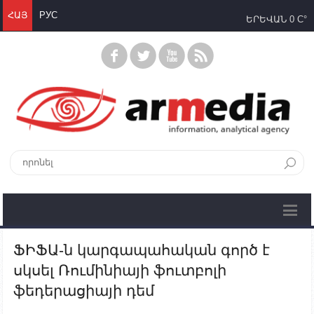
ՀԱՅ
РУС
ԵՐԵՎԱՆ
0 C°
ՖԻՖԱ-ն կարգապահական գործ է
սկսել Ռումինիայի ֆուտբոլի
ֆեդերացիայի դեմ