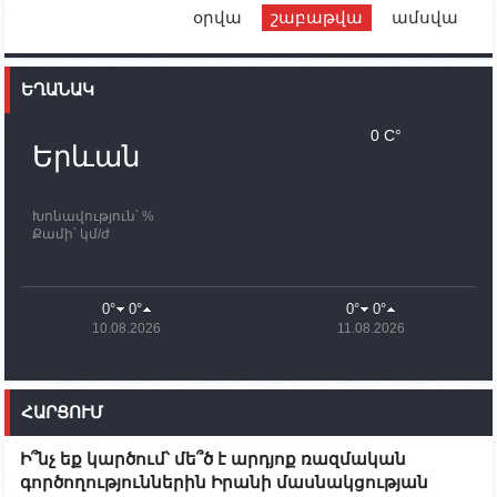
օրվա
շաբաթվա
ամսվա
12:00
02.10.2023
Ֆրանսիայի ԱԳ նախարարը կայցելի Հայաստան
ԵՂԱՆԱԿ
11:30
02.10.2023
Սամվել Շահրամանյանն ու մի խումբ
0 C°
պատասխանատուներ կմնան ԼՂ-ում՝ մինչև
Երևան
որոնողափրկարարական աշխատանքների
ավարտը
Խոնավություն՝ %
11:03
02.10.2023
Քամի՝ կմ/ժ
ՄԱԿ-ի առաքելությունը շատ, շատ, շատ օգտակար
է Արցախի անապատում. Ժան-Քրիստոֆ Բյուսոն
10:43
02.10.2023
0°
0°
0°
0°
Ադրբեջանի փոխվարչապետն այսօր կմեկնի
10.08.2026
11.08.2026
Ստեփանակերտ
10:07
02.10.2023
Սենատոր Գարի Փիթերսը ներկայացրել է
ՀԱՐՑՈՒՄ
օրինագիծ, որն արգելում է ԱՄՆ օգնությունն
Ադրբեջանին
Ի՞նչ եք կարծում՝ մե՞ծ է արդյոք ռազմական
09:38
02.10.2023
գործողություններին Իրանի մասնակցության
Խումբն Արցախում կմնա` մինչև զոհվածների