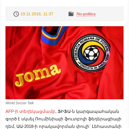
19.11.2016, 11:37
No-politics
World Soccer Talk
AFP-ի տեղեկացմամբ
, ՖԻՖԱ-ն կարգապահական
գործ է սկսել Ռումինիայի ֆուտբոլի ֆեդերացիայի
դեմ, ԱԱ-2018-ի որակավորման փուլի` Լեհաստանի