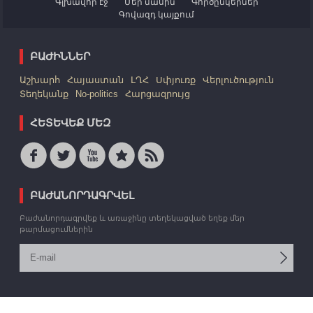
Գլխավոր էջ
Մեր մասին
Գործընկերներ
Գովազդ կայքում
ԲԱԺԻՆՆԵՐ
Աշխարհ
Հայաստան
ԼՂՀ
Սփյուռք
Վերլուծություն
Տեղեկանք
No-politics
Հարցազրույց
ՀԵՏԵՎԵՔ ՄԵԶ
ԲԱԺԱՆՈՐԴԱԳՐՎԵԼ
Բաժանորդագրվեք և առաջինը տեղեկացված եղեք մեր
թարմացումներին