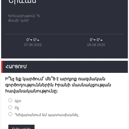
Երևան
որոնողափրկարարական աշխատանքների
ավարտը
Խոնավություն՝ %
11:03
02.10.2023
Քամի՝ կմ/ժ
ՄԱԿ-ի առաքելությունը շատ, շատ, շատ օգտակար
է Արցախի անապատում. Ժան-Քրիստոֆ Բյուսոն
10:43
02.10.2023
0°
0°
0°
0°
Ադրբեջանի փոխվարչապետն այսօր կմեկնի
07.08.2026
08.08.2026
Ստեփանակերտ
10:07
02.10.2023
Սենատոր Գարի Փիթերսը ներկայացրել է
ՀԱՐՑՈՒՄ
օրինագիծ, որն արգելում է ԱՄՆ օգնությունն
Ադրբեջանին
Ի՞նչ եք կարծում՝ մե՞ծ է արդյոք ռազմական
09:38
02.10.2023
գործողություններին Իրանի մասնակցության
Խումբն Արցախում կմնա` մինչև զոհվածների
հավանականությունը:
աճյունների ու անհետ կորածների
որոնողափրկարարական աշխատանքների
ավարտը. Թադևոսյան
Այո
Ոչ
20:26
30.09.2023
Դժվարանում եմ պատասխանել
Ժամը 18։00-ի դրությամբ ԼՂ-ից բռնի տեղահանված
100․480 անձ արդեն Հայաստանում է