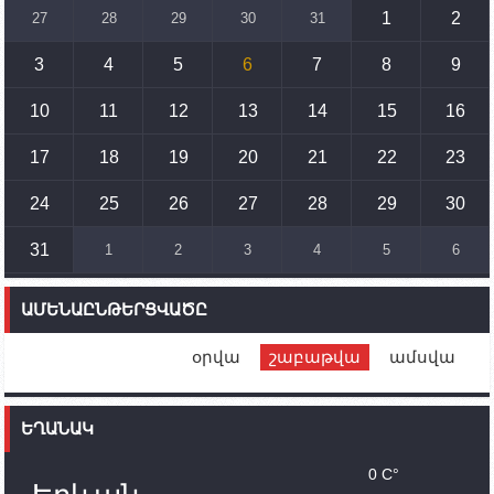
զարգացմանը, սակայն ոչ՝ միջազգային
1
2
27
28
29
30
31
սահմանների փոփոխությանը
3
4
5
6
7
8
9
15:10
02.10.2023
Պետք է միջոցներ ձեռնարկել Ադրբեջանի կողմից
սպառնալիքները կասեցնելու համար. իսպանացի
10
11
12
13
14
15
16
պատգամավորը Գորիսում է
17
18
19
20
21
22
23
14:54
02.10.2023
Ադրբեջանի ԶՈՒ-ն կրակ է բացել Կութի հատվածում
տեղակայված հայկական դիրքերի անձնակազմի
24
25
26
27
28
29
30
համար սնունդ տեղափոխող մեքենայի
ուղղությամբ
31
1
2
3
4
5
6
14:46
02.10.2023
Մեր երկրները միևնույն մարտահրավերներն
ԱՄԵՆԱԸՆԹԵՐՑՎԱԾԸ
ունեն. կիպրոսցի խորհրդարանականը՝ Ալեն
Սիմոնյանին
օրվա
շաբաթվա
ամսվա
12:00
02.10.2023
Ֆրանսիայի ԱԳ նախարարը կայցելի Հայաստան
ԵՂԱՆԱԿ
11:30
02.10.2023
Սամվել Շահրամանյանն ու մի խումբ
0 C°
պատասխանատուներ կմնան ԼՂ-ում՝ մինչև