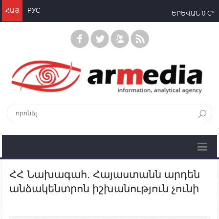
ՀԱՅ
РУС
ԵՐԵՎԱՆ
0 C°
ՀՀ Նախագահ. Հայաստանն արդեն
անձակենտրոն իշխանություն չունի