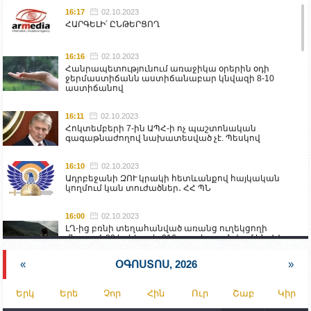
16:17
02.10.2023
ՀԱՐԳԵԼԻ՛ ԸՆԹԵՐՑՈՂ
16:16
02.10.2023
Հանրապետությունում առաջիկա օրերին օդի
ջերմաստիճանն աստիճանաբար կնվազի 8-10
աստիճանով
16:11
02.10.2023
Հոկտեմբերի 7-ին ԱՊՀ-ի ոչ պաշտոնական
գագաթնաժողով նախատեսված չէ. Պեսկով
16:10
02.10.2023
Ադրբեջանի ԶՈՒ կրակի հետևանքով հայկական
կողմում կան տուժածներ․ ՀՀ ՊՆ
16:00
02.10.2023
ԼՂ-ից բռնի տեղահանված առանց ուղեկցողի
մնացած 20 երեխա և 216 տարեց գտնվում են ՀՀ
աշխատանքի և սոցիալական հարցերի
նախարարության հոգածության ներքո
«
ՕԳՈՍՏՈՍ, 2026
»
15:30
02.10.2023
Երկ
Երե
Չոր
Հին
Ուր
Շաբ
Կիր
Իրանը կողմ է տարածաշրջանի համար շահավետ
տրանսպորտային հաղորդակցությունների