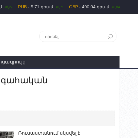
ամ
RUB
- 5.71 դրամ
GBP
- 490.04 դրամ
+0,27
+0,71
+0,04
րցազրույց
ագահական
Ռուսաստանում սկսվել է