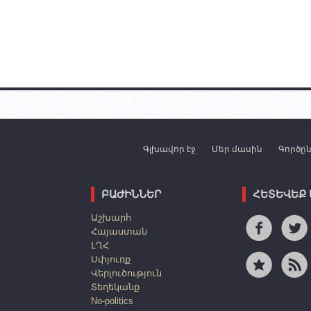
Գլխավոր էջ
Մեր մասին
Գործը
ԲԱԺԻՆՆԵՐ
ՀԵՏԵՎԵՔ
Աշխարհ
Հայաստան
ԼՂՀ
Սփյուռք
Վերլուծություն
Տեղեկանք
No-politics