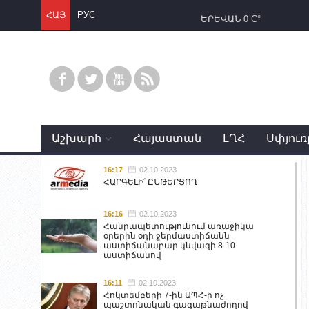
ՀԱՅ
РУС
ԵՐԵՎԱՆ
0 C°
Աշխարհ
Հայաստան
ԼՂՀ
Սփյուռ
16:17
02.10.2023
ՀԱՐԳԵԼԻ՛ ԸՆԹԵՐՑՈՂ
16:16
02.10.2023
Հանրապետությունում առաջիկա
օրերին օդի ջերմաստիճանն
աստիճանաբար կնվազի 8-10
աստիճանով
16:11
02.10.2023
Հոկտեմբերի 7-ին ԱՊՀ-ի ոչ
պաշտոնական գագաթնաժողով