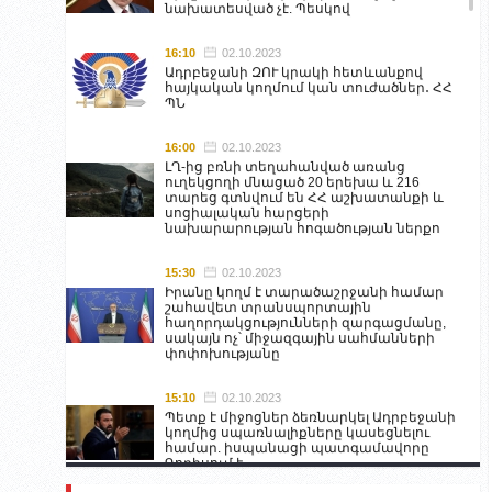
նախատեսված չէ. Պեսկով
16:10
02.10.2023
Ադրբեջանի ԶՈՒ կրակի հետևանքով
հայկական կողմում կան տուժածներ․ ՀՀ
ՊՆ
16:00
02.10.2023
ԼՂ-ից բռնի տեղահանված առանց
ուղեկցողի մնացած 20 երեխա և 216
տարեց գտնվում են ՀՀ աշխատանքի և
սոցիալական հարցերի
նախարարության հոգածության ներքո
15:30
02.10.2023
Իրանը կողմ է տարածաշրջանի համար
շահավետ տրանսպորտային
հաղորդակցությունների զարգացմանը,
սակայն ոչ՝ միջազգային սահմանների
փոփոխությանը
15:10
02.10.2023
Պետք է միջոցներ ձեռնարկել Ադրբեջանի
կողմից սպառնալիքները կասեցնելու
համար. իսպանացի պատգամավորը
Գորիսում է