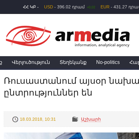
USD
- 396.02 դրամ
EUR
- 431.27 դր
ՀՀ ԿԲ -
+0,02
ք
Վերլուծություն
Տեղեկանք
No-politics
Հա
Ռուսաստանում այսօր նախ
ընտրություններ են
18.03.2018, 10:31
Աշխարհ