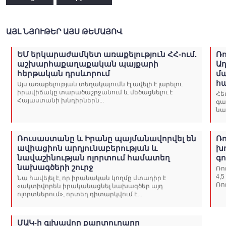
ԱՅԼ ՆՅՈՒԹԵՐ ԱՅՍ ԹԵՄԱՅՈՎ
ԵՄ երկարաժամկետ առաքելություն ՀՀ-ում.
Ռ
աշխարհաքաղաքական պայքարի
Ա
հերթական դրսևորում
մ
հ
Այս առաքելության տեղակայումն էլ ավելի է լարելու
իրավիճակը տարածաշրջանում և մեծացնելու է
Հե
Հայաստանի խնդիրներն...
գա
նա
Ռուսաստանը և Իրանը պայմանավորվել են
Ռ
ավիացիոն արդյունաբերության և
խ
նավաշինության ոլորտում համատեղ
գո
նախագծերի շուրջ
Ռո
4,
Նա հավելել է, որ իրանական կողմը մտադիր է
Ռո
«ակտիվորեն իրականացնել նախագծեր այդ
ոլորտներում», որտեղ դիտարկվում է...
ՄԱԿ-ի գլխավոր քարտուղարը