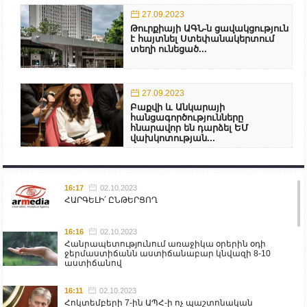
27.09.2023
Թուրքիայի ԱԳՆ-ն ցավակցություն
է հայտնել Ստեփանակերտում
տեղի ունեցած...
27.09.2023
Բաքվի և Անկարայի
հանցագործությունները
հնարավոր են դարձել ԵՄ
վախկոտության...
16:17
02.10.2023
ՀԱՐԳԵԼԻ՛ ԸՆԹԵՐՑՈՂ
16:16
02.10.2023
Հանրապետությունում առաջիկա օրերին օդի
ջերմաստիճանն աստիճանաբար կնվազի 8-10
աստիճանով
16:11
02.10.2023
Հոկտեմբերի 7-ին ԱՊՀ-ի ոչ պաշտոնական