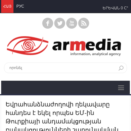
ՀԱՅ
РУС
ԵՐԵՎԱՆ
0 C°
Եվրահանձնաժողովի ղեկավարը
հանդես է եկել որպես ԵՄ-ին
Թուրքիայի անդամակցության
բանակցությունների շարունակման