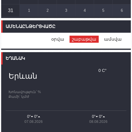
համար սնունդ տեղափոխող մեքենայի
ուղղությամբ
31
1
2
3
4
5
6
14:46
02.10.2023
Մեր երկրները միևնույն մարտահրավերներն
ԱՄԵՆԱԸՆԹԵՐՑՎԱԾԸ
ունեն. կիպրոսցի խորհրդարանականը՝ Ալեն
Սիմոնյանին
օրվա
շաբաթվա
ամսվա
12:00
02.10.2023
Ֆրանսիայի ԱԳ նախարարը կայցելի Հայաստան
ԵՂԱՆԱԿ
11:30
02.10.2023
Սամվել Շահրամանյանն ու մի խումբ
0 C°
պատասխանատուներ կմնան ԼՂ-ում՝ մինչև
Երևան
որոնողափրկարարական աշխատանքների
ավարտը
Խոնավություն՝ %
11:03
02.10.2023
Քամի՝ կմ/ժ
ՄԱԿ-ի առաքելությունը շատ, շատ, շատ օգտակար
է Արցախի անապատում. Ժան-Քրիստոֆ Բյուսոն
10:43
02.10.2023
0°
0°
0°
0°
Ադրբեջանի փոխվարչապետն այսօր կմեկնի
07.08.2026
08.08.2026
Ստեփանակերտ