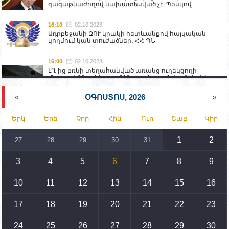
գագաթնաժողով նախատեսված չէ. Պեսկով
16:10
02.10.2023
Ադրբեջանի ԶՈՒ կրակի հետևանքով հայկական
կողմում կան տուժածներ․ ՀՀ ՊՆ
16:00
02.10.2023
ԼՂ-ից բռնի տեղահանված առանց ուղեկցողի
մնացած 20 երեխա և 216 տարեց գտնվում են ՀՀ
աշխատանքի և սոցիալական հարցերի
նախարարության հոգածության ներքո
«
ՕԳՈՍՏՈՍ, 2026
»
15:30
02.10.2023
Երկ
Երե
Չոր
Հին
Ուր
Շաբ
Կիր
Իրանը կողմ է տարածաշրջանի համար շահավետ
տրանսպորտային հաղորդակցությունների
զարգացմանը, սակայն ոչ՝ միջազգային
1
2
27
28
29
30
31
սահմանների փոփոխությանը
3
4
5
6
7
8
9
15:10
02.10.2023
Պետք է միջոցներ ձեռնարկել Ադրբեջանի կողմից
սպառնալիքները կասեցնելու համար. իսպանացի
10
11
12
13
14
15
16
պատգամավորը Գորիսում է
17
18
19
20
21
22
23
14:54
02.10.2023
Ադրբեջանի ԶՈՒ-ն կրակ է բացել Կութի հատվածում
տեղակայված հայկական դիրքերի անձնակազմի
24
25
26
27
28
29
30