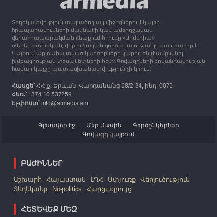
Ղարաբաղից բռնի տեղահանվածներին
Տեղեկատվություն տարածող այլ միջոցներում կայքի
12:25
30.09.2023
հրապարակումների մասնակի կամ ամբողջական
Հայաստան է ժամանել բռնի տեղահանված 100
վերահրապարակման դեպքում հղումը «Արմեդիա»
հազար 417 արցախցի
տեղեկատվական, վերլուծական գործակալությանը պարտադիր է:
Կայքում արտահայտված կարծիքները կարող են չհամընկնել
խմբագրության տեսակետների հետ: Գովազդների բովանդակության
համար կայքը պատասխանատվություն չի կրում:
Հասցե՝
ՀՀ ք. Երևան, Վարդանանց 28/2-34, ինդ. 0070
Հեռ.՝
+374 10 537259
Էլ-փոստ՝
info@armedia.am
Գլխավոր էջ
Մեր մասին
Գործընկերներ
Գովազդ կայքում
ԲԱԺԻՆՆԵՐ
Աշխարհ
Հայաստան
ԼՂՀ
Սփյուռք
Վերլուծություն
Տեղեկանք
No-politics
Հարցազրույց
ՀԵՏԵՎԵՔ ՄԵԶ