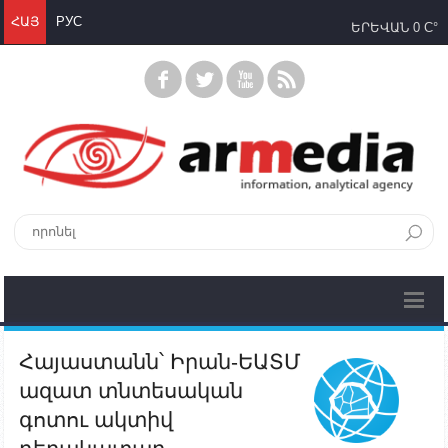
ՀԱՅ
РУС
ԵՐԵՎԱՆ
0 C°
Հայաստանն՝ Իրան-ԵԱՏՄ
ազատ տնտեսական
գոտու ակտիվ