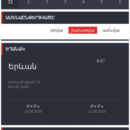
31
1
2
3
4
5
6
14:46
02.10.2023
Մեր երկրները միևնույն մարտահրավերներն
ԱՄԵՆԱԸՆԹԵՐՑՎԱԾԸ
ունեն. կիպրոսցի խորհրդարանականը՝ Ալեն
Սիմոնյանին
օրվա
շաբաթվա
ամսվա
12:00
02.10.2023
Ֆրանսիայի ԱԳ նախարարը կայցելի Հայաստան
ԵՂԱՆԱԿ
11:30
02.10.2023
Սամվել Շահրամանյանն ու մի խումբ
0 C°
պատասխանատուներ կմնան ԼՂ-ում՝ մինչև
Երևան
որոնողափրկարարական աշխատանքների
ավարտը
Խոնավություն՝ %
11:03
02.10.2023
Քամի՝ կմ/ժ
ՄԱԿ-ի առաքելությունը շատ, շատ, շատ օգտակար
է Արցախի անապատում. Ժան-Քրիստոֆ Բյուսոն
10:43
02.10.2023
0°
0°
0°
0°
Ադրբեջանի փոխվարչապետն այսօր կմեկնի
10.08.2026
11.08.2026
Ստեփանակերտ
10:07
02.10.2023
Սենատոր Գարի Փիթերսը ներկայացրել է