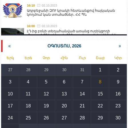
16:10
02.10.2023
Ադրբեջանի ԶՈՒ կրակի հետևանքով հայկական
կողմում կան տուժածներ․ ՀՀ ՊՆ
16:00
02.10.2023
ԼՂ-ից բռնի տեղահանված առանց ուղեկցողի
մնացած 20 երեխա և 216 տարեց գտնվում են ՀՀ
աշխատանքի և սոցիալական հարցերի
նախարարության հոգածության ներքո
«
ՕԳՈՍՏՈՍ, 2026
»
15:30
02.10.2023
Երկ
Երե
Չոր
Հին
Ուր
Շաբ
Կիր
Իրանը կողմ է տարածաշրջանի համար շահավետ
տրանսպորտային հաղորդակցությունների
զարգացմանը, սակայն ոչ՝ միջազգային
1
2
27
28
29
30
31
սահմանների փոփոխությանը
3
4
5
6
7
8
9
15:10
02.10.2023
Պետք է միջոցներ ձեռնարկել Ադրբեջանի կողմից
սպառնալիքները կասեցնելու համար. իսպանացի
10
11
12
13
14
15
16
պատգամավորը Գորիսում է
17
18
19
20
21
22
23
14:54
02.10.2023
Ադրբեջանի ԶՈՒ-ն կրակ է բացել Կութի հատվածում
տեղակայված հայկական դիրքերի անձնակազմի
24
25
26
27
28
29
30
համար սնունդ տեղափոխող մեքենայի
ուղղությամբ