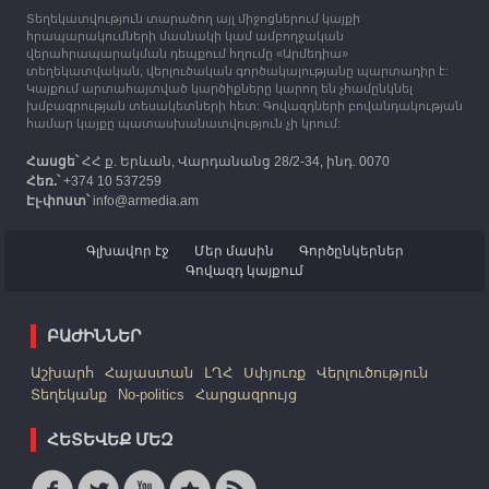
Տեղեկատվություն տարածող այլ միջոցներում կայքի
12:25
30.09.2023
հրապարակումների մասնակի կամ ամբողջական
Հայաստան է ժամանել բռնի տեղահանված 100
վերահրապարակման դեպքում հղումը «Արմեդիա»
հազար 417 արցախցի
տեղեկատվական, վերլուծական գործակալությանը պարտադիր է:
Կայքում արտահայտված կարծիքները կարող են չհամընկնել
խմբագրության տեսակետների հետ: Գովազդների բովանդակության
համար կայքը պատասխանատվություն չի կրում:
Հասցե՝
ՀՀ ք. Երևան, Վարդանանց 28/2-34, ինդ. 0070
Հեռ.՝
+374 10 537259
Էլ-փոստ՝
info@armedia.am
Գլխավոր էջ
Մեր մասին
Գործընկերներ
Գովազդ կայքում
ԲԱԺԻՆՆԵՐ
Աշխարհ
Հայաստան
ԼՂՀ
Սփյուռք
Վերլուծություն
Տեղեկանք
No-politics
Հարցազրույց
ՀԵՏԵՎԵՔ ՄԵԶ