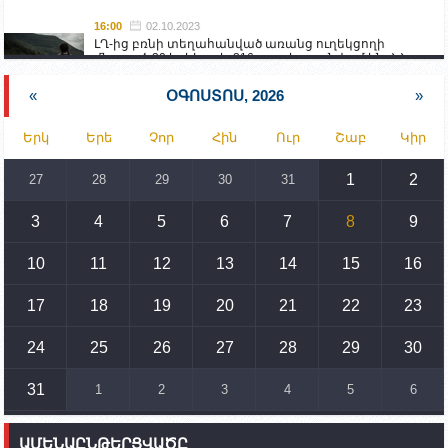
16:00
02.10.2023
ԼՂ-ից բռնի տեղահանված առանց ուղեկցողի
մնացած 20 երեխա և 216 տարեց գտնվում են ՀՀ
աշխատանքի և սոցիալական հարցերի
նախարարության հոգածության ներքո
«
ՕԳՈՍՏՈՍ, 2026
»
15:30
02.10.2023
Երկ
Երե
Չոր
Հին
Ուր
Շաբ
Կիր
Իրանը կողմ է տարածաշրջանի համար շահավետ
տրանսպորտային հաղորդակցությունների
զարգացմանը, սակայն ոչ՝ միջազգային
1
2
27
28
29
30
31
սահմանների փոփոխությանը
3
4
5
6
7
8
9
15:10
02.10.2023
Պետք է միջոցներ ձեռնարկել Ադրբեջանի կողմից
սպառնալիքները կասեցնելու համար. իսպանացի
10
11
12
13
14
15
16
պատգամավորը Գորիսում է
17
18
19
20
21
22
23
14:54
02.10.2023
Ադրբեջանի ԶՈՒ-ն կրակ է բացել Կութի հատվածում
տեղակայված հայկական դիրքերի անձնակազմի
24
25
26
27
28
29
30
համար սնունդ տեղափոխող մեքենայի
ուղղությամբ
31
1
2
3
4
5
6
14:46
02.10.2023
Մեր երկրները միևնույն մարտահրավերներն
ԱՄԵՆԱԸՆԹԵՐՑՎԱԾԸ
ունեն. կիպրոսցի խորհրդարանականը՝ Ալեն