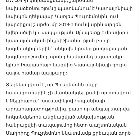
DW.com-ի փոխանցմամբ, շարժման
նախաձեռնությունը պատկանում է Կատալոնիայի
նախկին ղեկավար Կառլես Պուչդեմոնին, ում
կարծիքով շարժումը 2019-ի հունվարին արդեն
կվերածվի կուսակցության: Այն պետք է միավորի
կատալոնական ինքնիշխանության բոլոր
կողմնակիցներին՝ անկախ նրանց քաղաքական
կողմնորոշումից, որոնց համատեղ նպատակը
կլինի Իսպանիայի կազմից Կատալոնիայի դուրս
գալու համար պայքարը:
Տեղեկացվում է, որ Պուչդեմոնն ինքը
համագումարին չի մասնակցել, քանի որ գտնվում
է Բելգիայում՝ խուսափելով Իսպանիայի
արդարադատությունից, քանի որ անցյալ տարվա
հոկտեմբերին անցկացված անկախության
հանրաքվեի տապալումից հետո պաշտոնական
Մադրիդը Պուչդեմոնի նկատմամբ քրեական գործ