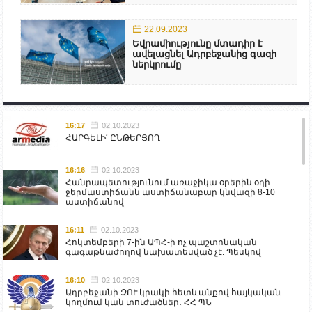
22.09.2023
Եվրամիությունը մտադիր է
ավելացնել Ադրբեջանից գազի
ներկրումը
16:17
02.10.2023
ՀԱՐԳԵԼԻ՛ ԸՆԹԵՐՑՈՂ
16:16
02.10.2023
Հանրապետությունում առաջիկա օրերին օդի
ջերմաստիճանն աստիճանաբար կնվազի 8-10
աստիճանով
16:11
02.10.2023
Հոկտեմբերի 7-ին ԱՊՀ-ի ոչ պաշտոնական
գագաթնաժողով նախատեսված չէ. Պեսկով
16:10
02.10.2023
Ադրբեջանի ԶՈՒ կրակի հետևանքով հայկական
կողմում կան տուժածներ․ ՀՀ ՊՆ