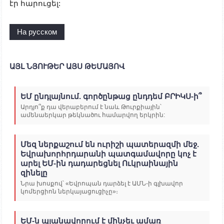
էր հարուցել:
На русском
ԱՅԼ ՆՅՈՒԹԵՐ ԱՅՍ ԹԵՄԱՅՈՎ
ԵՄ ընդլայնում. գործընթաց ընդդեմ ԲՐԻԿՍ-ի՞
Արդյո՞ք դա վերաբերում է նաև Թուրքիային՝
ամենաերկար թեկնածու համարվող երկրին:
Մեզ ներքաշում են ուրիշի պատերազմի մեջ.
Եվրախորհրդարանի պատգամավորը կոչ է
արել ԵՄ-ին դադարեցնել Ուկրաինային
զինելը
Նրա խոսքով՝ «Եվրոպան դարձել է ԱՄՆ-ի գլխավոր
կոմերցիոն ներկայացուցիչը»։
ԵՄ-ն պլանավորում է մինչեւ ամառ