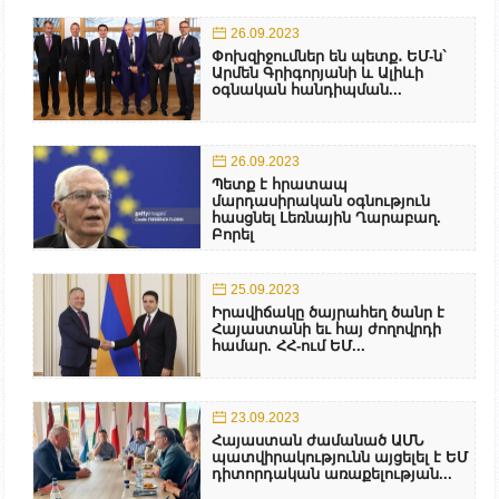
26.09.2023
Փոխզիջումներ են պետք․ ԵՄ-ն`
Արմեն Գրիգորյանի և Ալիևի
օգնական հանդիպման...
26.09.2023
Պետք է հրատապ
մարդասիրական օգնություն
հասցնել Լեռնային Ղարաբաղ.
Բորել
25.09.2023
Իրավիճակը ծայրահեղ ծանր է
Հայաստանի եւ հայ ժողովրդի
համար. ՀՀ-ում ԵՄ...
23.09.2023
Հայաստան ժամանած ԱՄՆ
պատվիրակությունն այցելել է ԵՄ
դիտորդական առաքելության...