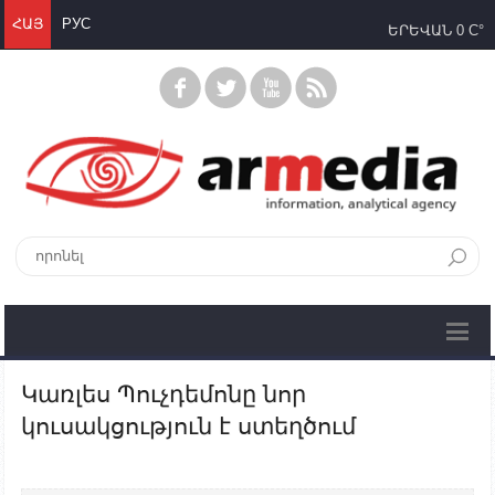
ՀԱՅ
РУС
ԵՐԵՎԱՆ
0 C°
Կառլես Պուչդեմոնը նոր
կուսակցություն է ստեղծում