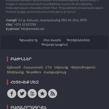
տեղեկատվական, վերլուծական գործակալությանը պարտադիր է:
Կայքում արտահայտված կարծիքները կարող են չհամընկնել
խմբագրության տեսակետների հետ: Գովազդների բովանդակության
համար կայքը պատասխանատվություն չի կրում:
Հասցե՝
ՀՀ ք. Երևան, Վարդանանց 28/2-34, ինդ. 0070
Հեռ.՝
+374 10 537259
Էլ-փոստ՝
info@armedia.am
Գլխավոր էջ
Մեր մասին
Գործընկերներ
Գովազդ կայքում
ԲԱԺԻՆՆԵՐ
Աշխարհ
Հայաստան
ԼՂՀ
Սփյուռք
Վերլուծություն
Տեղեկանք
No-politics
Հարցազրույց
ՀԵՏԵՎԵՔ ՄԵԶ
ԲԱԺԱՆՈՐԴԱԳՐՎԵԼ