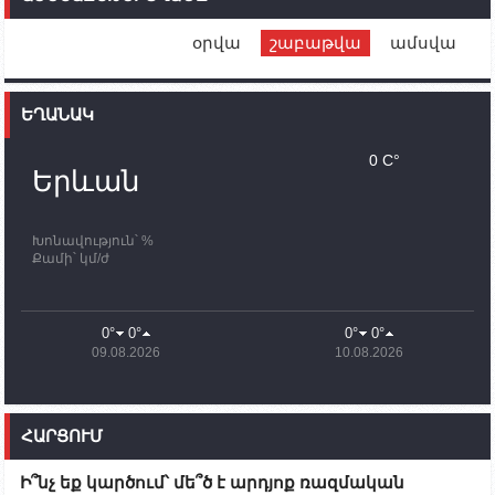
Սիմոնյանին
օրվա
շաբաթվա
ամսվա
12:00
02.10.2023
Ֆրանսիայի ԱԳ նախարարը կայցելի Հայաստան
ԵՂԱՆԱԿ
11:30
02.10.2023
Սամվել Շահրամանյանն ու մի խումբ
0 C°
պատասխանատուներ կմնան ԼՂ-ում՝ մինչև
Երևան
որոնողափրկարարական աշխատանքների
ավարտը
Խոնավություն՝ %
11:03
02.10.2023
Քամի՝ կմ/ժ
ՄԱԿ-ի առաքելությունը շատ, շատ, շատ օգտակար
է Արցախի անապատում. Ժան-Քրիստոֆ Բյուսոն
10:43
02.10.2023
0°
0°
0°
0°
Ադրբեջանի փոխվարչապետն այսօր կմեկնի
09.08.2026
10.08.2026
Ստեփանակերտ
10:07
02.10.2023
Սենատոր Գարի Փիթերսը ներկայացրել է
ՀԱՐՑՈՒՄ
օրինագիծ, որն արգելում է ԱՄՆ օգնությունն
Ադրբեջանին
Ի՞նչ եք կարծում՝ մե՞ծ է արդյոք ռազմական