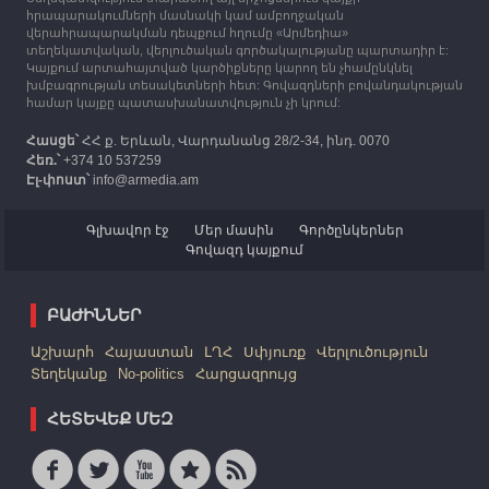
12:25
30.09.2023
հրապարակումների մասնակի կամ ամբողջական
Հայաստան է ժամանել բռնի տեղահանված 100
վերահրապարակման դեպքում հղումը «Արմեդիա»
հազար 417 արցախցի
տեղեկատվական, վերլուծական գործակալությանը պարտադիր է:
Կայքում արտահայտված կարծիքները կարող են չհամընկնել
խմբագրության տեսակետների հետ: Գովազդների բովանդակության
համար կայքը պատասխանատվություն չի կրում:
Հասցե՝
ՀՀ ք. Երևան, Վարդանանց 28/2-34, ինդ. 0070
Հեռ.՝
+374 10 537259
Էլ-փոստ՝
info@armedia.am
Գլխավոր էջ
Մեր մասին
Գործընկերներ
Գովազդ կայքում
ԲԱԺԻՆՆԵՐ
Աշխարհ
Հայաստան
ԼՂՀ
Սփյուռք
Վերլուծություն
Տեղեկանք
No-politics
Հարցազրույց
ՀԵՏԵՎԵՔ ՄԵԶ