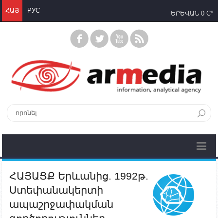
ՀԱՅ
РУС
ԵՐԵՎԱՆ
0 C°
ՀԱՅԱՑՔ Երևանից. 1992թ.
Ստեփանակերտի
ապաշրջափակման