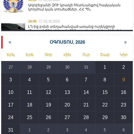
Ադրբեջանի ԶՈՒ կրակի հետևանքով հայկական
կողմում կան տուժածներ․ ՀՀ ՊՆ
16:00
02.10.2023
ԼՂ-ից բռնի տեղահանված առանց ուղեկցողի
մնացած 20 երեխա և 216 տարեց գտնվում են ՀՀ
աշխատանքի և սոցիալական հարցերի
նախարարության հոգածության ներքո
«
ՕԳՈՍՏՈՍ, 2026
»
15:30
02.10.2023
Երկ
Երե
Չոր
Հին
Ուր
Շաբ
Կիր
Իրանը կողմ է տարածաշրջանի համար շահավետ
տրանսպորտային հաղորդակցությունների
զարգացմանը, սակայն ոչ՝ միջազգային
1
2
27
28
29
30
31
սահմանների փոփոխությանը
3
4
5
6
7
8
9
15:10
02.10.2023
Պետք է միջոցներ ձեռնարկել Ադրբեջանի կողմից
սպառնալիքները կասեցնելու համար. իսպանացի
10
11
12
13
14
15
16
պատգամավորը Գորիսում է
17
18
19
20
21
22
23
14:54
02.10.2023
Ադրբեջանի ԶՈՒ-ն կրակ է բացել Կութի հատվածում
տեղակայված հայկական դիրքերի անձնակազմի
24
25
26
27
28
29
30
համար սնունդ տեղափոխող մեքենայի
ուղղությամբ
31
1
2
3
4
5
6