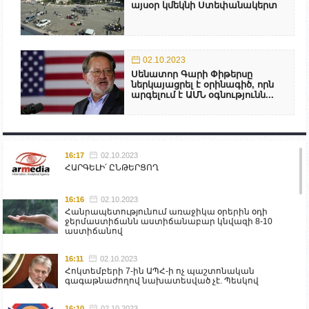
այսօր կմեկնի Ստեփանակերտ
02.10.2023
Սենատոր Գարի Փիթերսը
ներկայացրել է օրինագիծ, որն
արգելում է ԱՄՆ օգնությունն...
16:17
02.10.2023
ՀԱՐԳԵԼԻ՛ ԸՆԹԵՐՑՈՂ
16:16
02.10.2023
Հանրապետությունում առաջիկա օրերին օդի
ջերմաստիճանն աստիճանաբար կնվազի 8-10
աստիճանով
16:11
02.10.2023
Հոկտեմբերի 7-ին ԱՊՀ-ի ոչ պաշտոնական
գագաթնաժողով նախատեսված չէ. Պեսկով
16:10
02.10.2023