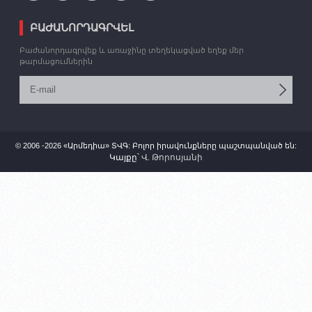
ԲԱԺԱՆՈՐԴԱԳՐՎԵԼ
Բաժանորդագրվեք և առաջինը տեղեկացված եղեք մեր
թարմացումներին
© 2006 -2026 «Արմեդիա» ՏՎԳ: Բոլոր իրավունքները պաշտպանված են:
Կայքը՝
Վ. Թորոսյանի