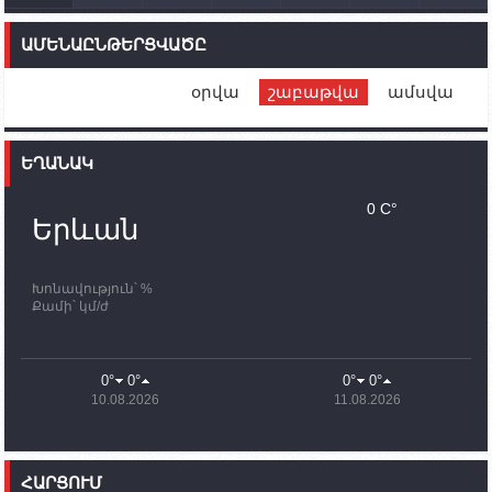
14:46
02.10.2023
Մեր երկրները միևնույն մարտահրավերներն
ԱՄԵՆԱԸՆԹԵՐՑՎԱԾԸ
ունեն. կիպրոսցի խորհրդարանականը՝ Ալեն
Սիմոնյանին
օրվա
շաբաթվա
ամսվա
12:00
02.10.2023
Ֆրանսիայի ԱԳ նախարարը կայցելի Հայաստան
ԵՂԱՆԱԿ
11:30
02.10.2023
Սամվել Շահրամանյանն ու մի խումբ
0 C°
պատասխանատուներ կմնան ԼՂ-ում՝ մինչև
Երևան
որոնողափրկարարական աշխատանքների
ավարտը
Խոնավություն՝ %
11:03
02.10.2023
Քամի՝ կմ/ժ
ՄԱԿ-ի առաքելությունը շատ, շատ, շատ օգտակար
է Արցախի անապատում. Ժան-Քրիստոֆ Բյուսոն
10:43
02.10.2023
0°
0°
0°
0°
Ադրբեջանի փոխվարչապետն այսօր կմեկնի
10.08.2026
11.08.2026
Ստեփանակերտ
10:07
02.10.2023
Սենատոր Գարի Փիթերսը ներկայացրել է
ՀԱՐՑՈՒՄ
օրինագիծ, որն արգելում է ԱՄՆ օգնությունն