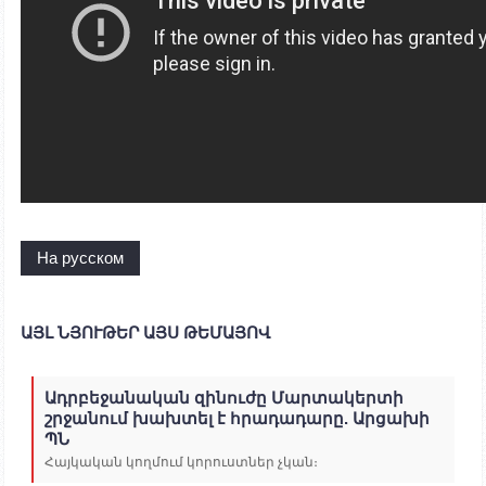
На русском
ԱՅԼ ՆՅՈՒԹԵՐ ԱՅՍ ԹԵՄԱՅՈՎ
Ադրբեջանական զինուժը Մարտակերտի
շրջանում խախտել է հրադադարը. Արցախի
ՊՆ
Հայկական կողմում կորուստներ չկան։