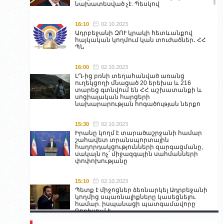
նախատեսված չէ. Պեսկով
16:10
02.10.2023
Ադրբեջանի ԶՈՒ կրակի հետևանքով
հայկական կողմում կան տուժածներ․ ՀՀ
ՊՆ
16:00
02.10.2023
ԼՂ-ից բռնի տեղահանված առանց
ուղեկցողի մնացած 20 երեխա և 216
տարեց գտնվում են ՀՀ աշխատանքի և
սոցիալական հարցերի
նախարարության հոգածության ներքո
15:30
02.10.2023
Իրանը կողմ է տարածաշրջանի համար
շահավետ տրանսպորտային
հաղորդակցությունների զարգացմանը,
սակայն ոչ՝ միջազգային սահմանների
փոփոխությանը
15:10
02.10.2023
Պետք է միջոցներ ձեռնարկել Ադրբեջանի
կողմից սպառնալիքները կասեցնելու
համար. իսպանացի պատգամավորը
Գորիսում է