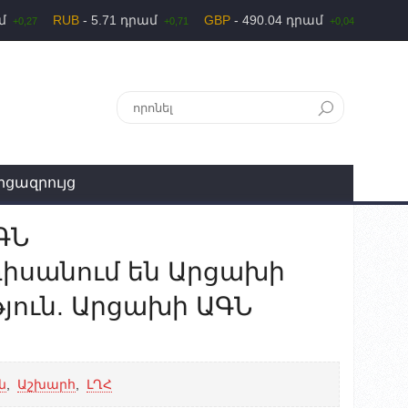
ամ
RUB
- 5.71 դրամ
GBP
- 490.04 դրամ
+0,27
+0,71
+0,04
րցազրույց
ԳՆ
դիսանում են Արցախի
յուն. Արցախի ԱԳՆ
ն
,
Աշխարհ
,
ԼՂՀ