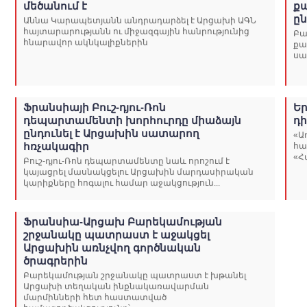
մեծանում է
ք
ըն
Աննա Կարապետյանն անդրադարձել է Արցախի ԱԳՆ
հայտարարությանն ու միջազգային հանրությունից
Բա
հնարավոր ակնկալիքներին
քա
սա
Ֆրանսիայի Բուշ-դյու-Ռոն
Եր
դեպարտամենտի խորհուրդը միաձայն
դ
ընդունել է Արցախին սատարող
«Ա
հռչակագիր
հա
«Հ
Բուշ-դյու-Ռոն դեպարտամենտը նաև որոշում է
կայացրել մասնակցելու Արցախին մարդասիրական
կարիքները հոգալու համար աջակցություն...
Ֆրանսիա-Արցախ Բարեկամության
շրջանակը պատրաստ է աջակցել
Արցախին առնչվող գործնական
ծրագրերին
Բարեկամության շրջանակը պատրաստ է խթանել
Արցախի տեղական ինքնակառավարման
մարմինների հետ հաստատված