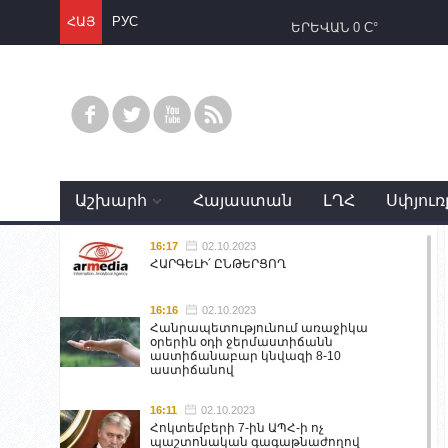
ՀԱՅ
РУС
ԵՐԵՎԱՆ
0 C°
Աշխարհ
Հայաստան
ԼՂՀ
Սփյուռ
16:17
02.10.2023
ՀԱՐԳԵԼԻ՛ ԸՆԹԵՐՑՈՂ
16:16
02.10.2023
Հանրապետությունում առաջիկա
օրերին օդի ջերմաստիճանն
աստիճանաբար կնվազի 8-10
աստիճանով
16:11
02.10.2023
Հոկտեմբերի 7-ին ԱՊՀ-ի ոչ
պաշտոնական գագաթնաժողով