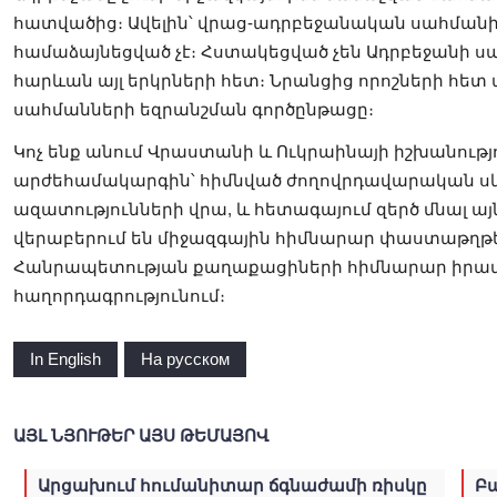
հատվածից։ Ավելին՝ վրաց-ադրբեջանական սահմանի
համաձայնեցված չէ։ Հստակեցված չեն Ադրբեջանի սա
հարևան այլ երկրների հետ։ Նրանցից որոշների հե
սահմանների եզրանշման գործընթացը։
Կոչ ենք անում Վրաստանի և Ուկրաինայի իշխանութ
արժեհամակարգին՝ հիմնված ժողովրդավարական սկզ
ազատությունների վրա, և հետագայում զերծ մնալ ա
վերաբերում են միջազգային հիմնարար փաստաթղթ
Հանրապետության քաղաքացիների հիմնարար իրավու
հաղորդագրությունում։
In English
На русском
ԱՅԼ ՆՅՈՒԹԵՐ ԱՅՍ ԹԵՄԱՅՈՎ
Արցախում հումանիտար ճգնաժամի ռիսկը
Բ