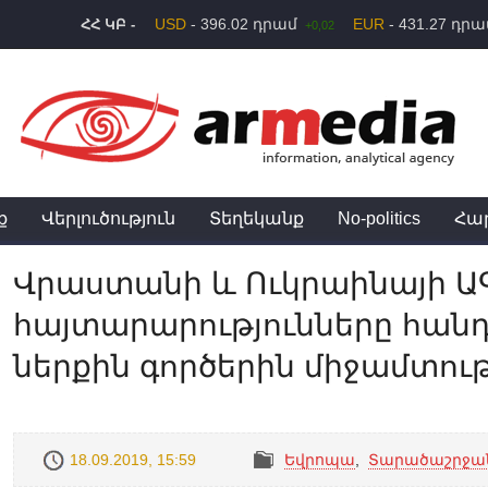
USD
- 396.02 դրամ
EUR
- 431.27 դր
ՀՀ ԿԲ -
+0,02
ք
Վերլուծություն
Տեղեկանք
No-politics
Հա
Վրաստանի և Ուկրաինայի Ա
հայտարարությունները հան
ներքին գործերին միջամտութ
18.09.2019, 15:59
Եվրոպա
,
Տարածաշրջա