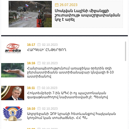
26.07.2023
Մոսկվան Լաչինի միջանցքի
շուտափույթ ապաշրջափակման
կոչ է արել
16:17
02.10.2023
ՀԱՐԳԵԼԻ՛ ԸՆԹԵՐՑՈՂ
16:16
02.10.2023
Հանրապետությունում առաջիկա օրերին օդի
ջերմաստիճանն աստիճանաբար կնվազի 8-10
աստիճանով
16:11
02.10.2023
Հոկտեմբերի 7-ին ԱՊՀ-ի ոչ պաշտոնական
գագաթնաժողով նախատեսված չէ. Պեսկով
16:10
02.10.2023
Ադրբեջանի ԶՈՒ կրակի հետևանքով հայկական
կողմում կան տուժածներ․ ՀՀ ՊՆ