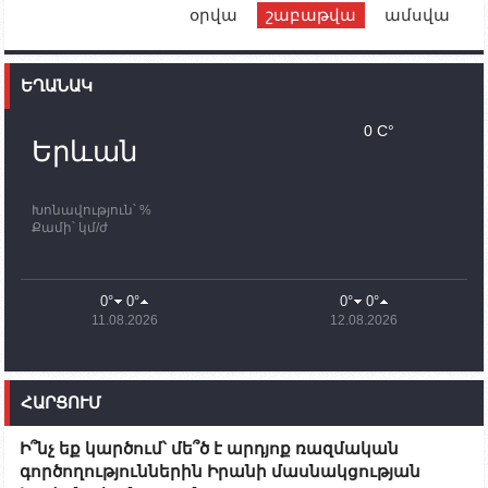
օրվա
շաբաթվա
ամսվա
12:00
02.10.2023
Ֆրանսիայի ԱԳ նախարարը կայցելի Հայաստան
ԵՂԱՆԱԿ
11:30
02.10.2023
Սամվել Շահրամանյանն ու մի խումբ
0 C°
պատասխանատուներ կմնան ԼՂ-ում՝ մինչև
Երևան
որոնողափրկարարական աշխատանքների
ավարտը
Խոնավություն՝ %
11:03
02.10.2023
Քամի՝ կմ/ժ
ՄԱԿ-ի առաքելությունը շատ, շատ, շատ օգտակար
է Արցախի անապատում. Ժան-Քրիստոֆ Բյուսոն
10:43
02.10.2023
0°
0°
0°
0°
Ադրբեջանի փոխվարչապետն այսօր կմեկնի
11.08.2026
12.08.2026
Ստեփանակերտ
10:07
02.10.2023
Սենատոր Գարի Փիթերսը ներկայացրել է
ՀԱՐՑՈՒՄ
օրինագիծ, որն արգելում է ԱՄՆ օգնությունն
Ադրբեջանին
Ի՞նչ եք կարծում՝ մե՞ծ է արդյոք ռազմական
09:38
02.10.2023
գործողություններին Իրանի մասնակցության
Խումբն Արցախում կմնա` մինչև զոհվածների