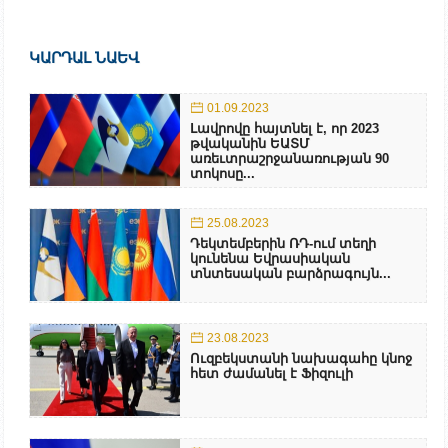
ԿԱՐԴԱԼ ՆԱԵՎ
01.09.2023
Լավրովը հայտնել է, որ 2023
թվականին ԵԱՏՄ
առեւտրաշրջանառության 90
տոկոսը...
25.08.2023
Դեկտեմբերին ՌԴ-ում տեղի
կունենա Եվրասիական
տնտեսական բարձրագույն...
23.08.2023
Ուզբեկստանի նախագահը կնոջ
հետ ժամանել է Ֆիզուլի