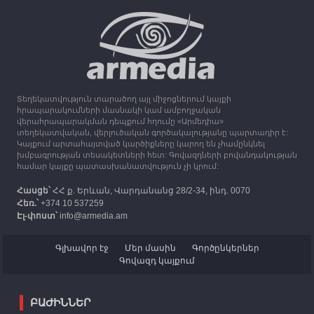
Օդի ջերմաստիճանը կնվազի 7-10 աստիճանով,
սպասվում է անձրև և ամպրոպ
13:16
30.09.2023
Միացյալ Թագավորությունը 1 միլիոն ֆունտ
ստեռլինգ կհատկացնի՝ աջակցելու Լեռնային
Ղարաբաղից բռնի տեղահանվածներին
Տեղեկատվություն տարածող այլ միջոցներում կայքի
12:25
30.09.2023
հրապարակումների մասնակի կամ ամբողջական
Հայաստան է ժամանել բռնի տեղահանված 100
վերահրապարակման դեպքում հղումը «Արմեդիա»
հազար 417 արցախցի
տեղեկատվական, վերլուծական գործակալությանը պարտադիր է:
Կայքում արտահայտված կարծիքները կարող են չհամընկնել
խմբագրության տեսակետների հետ: Գովազդների բովանդակության
համար կայքը պատասխանատվություն չի կրում:
Հասցե՝
ՀՀ ք. Երևան, Վարդանանց 28/2-34, ինդ. 0070
Հեռ.՝
+374 10 537259
Էլ-փոստ՝
info@armedia.am
Գլխավոր էջ
Մեր մասին
Գործընկերներ
Գովազդ կայքում
ԲԱԺԻՆՆԵՐ