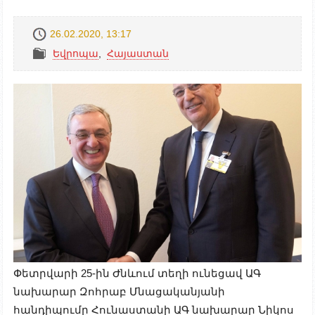
26.02.2020, 13:17
Եվրոպա
,
Հայաստան
Փետրվարի 25-ին Ժնևում տեղի ունեցավ ԱԳ
նախարար Զոհրաբ Մնացականյանի
հանդիպումը Հունաստանի ԱԳ նախարար Նիկոս