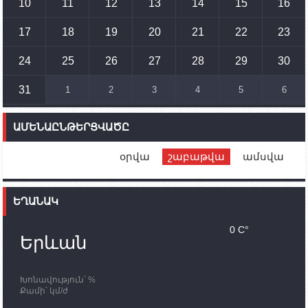
10
11
12
13
14
15
16
պատգամավորը Գորիսում է
17
18
19
20
21
22
23
14:54
02.10.2023
Ադրբեջանի ԶՈՒ-ն կրակ է բացել Կութի հատվածում
տեղակայված հայկական դիրքերի անձնակազմի
24
25
26
27
28
29
30
համար սնունդ տեղափոխող մեքենայի
ուղղությամբ
31
1
2
3
4
5
6
14:46
02.10.2023
Մեր երկրները միևնույն մարտահրավերներն
ԱՄԵՆԱԸՆԹԵՐՑՎԱԾԸ
ունեն. կիպրոսցի խորհրդարանականը՝ Ալեն
Սիմոնյանին
օրվա
շաբաթվա
ամսվա
12:00
02.10.2023
Ֆրանսիայի ԱԳ նախարարը կայցելի Հայաստան
ԵՂԱՆԱԿ
11:30
02.10.2023
Սամվել Շահրամանյանն ու մի խումբ
0 C°
պատասխանատուներ կմնան ԼՂ-ում՝ մինչև
Երևան
որոնողափրկարարական աշխատանքների
ավարտը
Խոնավություն՝ %
11:03
02.10.2023
Քամի՝ կմ/ժ
ՄԱԿ-ի առաքելությունը շատ, շատ, շատ օգտակար
է Արցախի անապատում. Ժան-Քրիստոֆ Բյուսոն