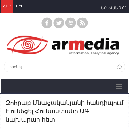
ՀԱՅ
РУС
ԵՐԵՎԱՆ
0 C°
Զոհրաբ Մնացականյանի հանդիպում
է ունեցել Հունաստանի ԱԳ
նախարար հետ