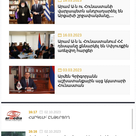
18.03.2023
Արամ Ա-ն ու Հունաստանի
վարչապետն անդրադարձել են
Արցախի շրջափակմանը,...
16.03.2023
Արամ Ա-ն և Հունաստանում ՀՀ
դեսպանը քննարկել են Սփյուռքին
առնչվող հարցեր
03.03.2023
Արմեն Գրիգորյանն
աշխատանքային այց կկատարի
Հունաստան
16:17
02.10.2023
ՀԱՐԳԵԼԻ՛ ԸՆԹԵՐՑՈՂ
16:16
02.10.2023