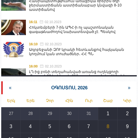
Հանրապետությունում առաջիկա օրերին օդի
ջերմաստիճանն աստիճանաբար կնվազի 8-10
աստիճանով
16:11
02.10.2023
Հոկտեմբերի 7-ին ԱՊՀ-ի ոչ պաշտոնական
գագաթնաժողով նախատեսված չէ. Պեսկով
16:10
02.10.2023
Ադրբեջանի ԶՈՒ կրակի հետևանքով հայկական
կողմում կան տուժածներ․ ՀՀ ՊՆ
16:00
02.10.2023
ԼՂ-ից բռնի տեղահանված առանց ուղեկցողի
մնացած 20 երեխա և 216 տարեց գտնվում են ՀՀ
աշխատանքի և սոցիալական հարցերի
նախարարության հոգածության ներքո
«
ՕԳՈՍՏՈՍ, 2026
»
15:30
02.10.2023
Երկ
Երե
Չոր
Հին
Ուր
Շաբ
Կիր
Իրանը կողմ է տարածաշրջանի համար շահավետ
տրանսպորտային հաղորդակցությունների
զարգացմանը, սակայն ոչ՝ միջազգային
1
2
27
28
29
30
31
սահմանների փոփոխությանը
3
4
5
6
7
8
9
15:10
02.10.2023
Պետք է միջոցներ ձեռնարկել Ադրբեջանի կողմից
սպառնալիքները կասեցնելու համար. իսպանացի