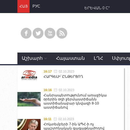
ՀԱՅ
РУС
ԵՐԵՎԱՆ
0 C°
Աշխարհ
Հայաստան
ԼՂՀ
Սփյուռ
16:17
02.10.2023
ՀԱՐԳԵԼԻ՛ ԸՆԹԵՐՑՈՂ
16:16
02.10.2023
Հանրապետությունում առաջիկա
օրերին օդի ջերմաստիճանն
աստիճանաբար կնվազի 8-10
աստիճանով
16:11
02.10.2023
Հոկտեմբերի 7-ին ԱՊՀ-ի ոչ
պաշտոնական գագաթնաժողով