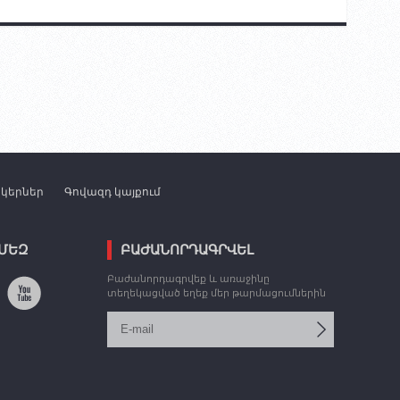
նկերներ
Գովազդ կայքում
 ՄԵԶ
ԲԱԺԱՆՈՐԴԱԳՐՎԵԼ
Բաժանորդագրվեք և առաջինը
տեղեկացված եղեք մեր թարմացումներին