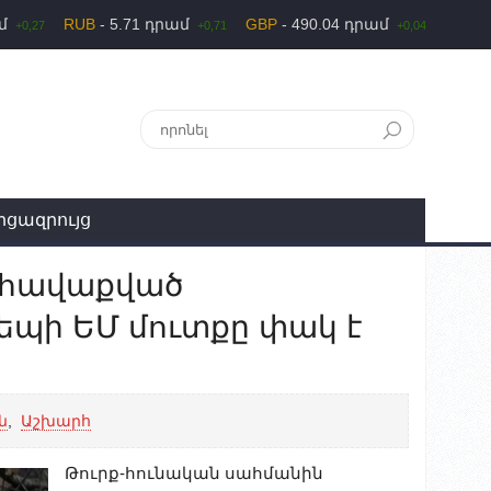
ամ
RUB
- 5.71 դրամ
GBP
- 490.04 դրամ
+0,27
+0,71
+0,04
րցազրույց
 հավաքված
պի ԵՄ մուտքը փակ է
ն
,
Աշխարհ
Թուրք-հունական սահմանին