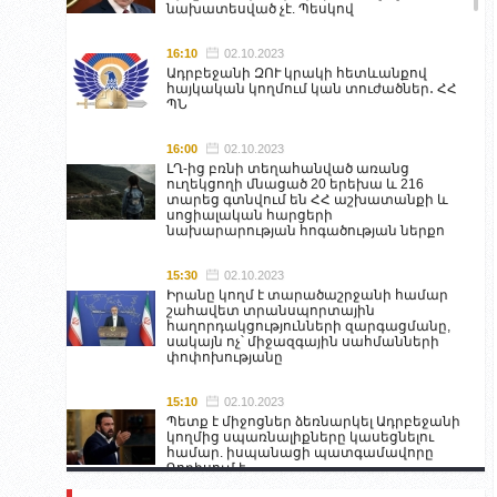
նախատեսված չէ. Պեսկով
16:10
02.10.2023
Ադրբեջանի ԶՈՒ կրակի հետևանքով
հայկական կողմում կան տուժածներ․ ՀՀ
ՊՆ
16:00
02.10.2023
ԼՂ-ից բռնի տեղահանված առանց
ուղեկցողի մնացած 20 երեխա և 216
տարեց գտնվում են ՀՀ աշխատանքի և
սոցիալական հարցերի
նախարարության հոգածության ներքո
15:30
02.10.2023
Իրանը կողմ է տարածաշրջանի համար
շահավետ տրանսպորտային
հաղորդակցությունների զարգացմանը,
սակայն ոչ՝ միջազգային սահմանների
փոփոխությանը
15:10
02.10.2023
Պետք է միջոցներ ձեռնարկել Ադրբեջանի
կողմից սպառնալիքները կասեցնելու
համար. իսպանացի պատգամավորը
Գորիսում է