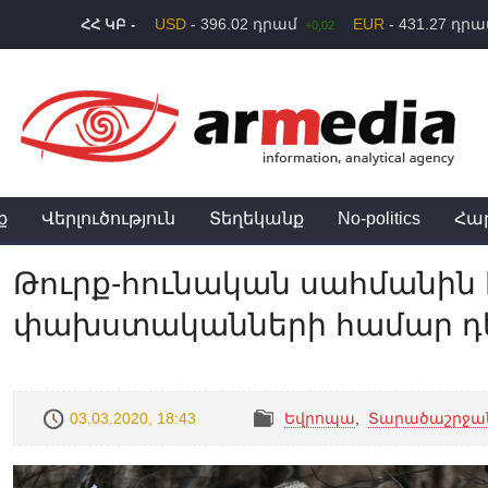
USD
- 396.02 դրամ
EUR
- 431.27 դր
ՀՀ ԿԲ -
+0,02
ք
Վերլուծություն
Տեղեկանք
No-politics
Հա
Թուրք-հունական սահմանին
փախստականների համար դե
03.03.2020, 18:43
Եվրոպա
,
Տարածաշրջա