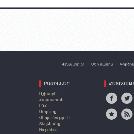
Գլխավոր էջ
Մեր մասին
Գործը
ԲԱԺԻՆՆԵՐ
ՀԵՏԵՎԵՔ
Աշխարհ
Հայաստան
ԼՂՀ
Սփյուռք
Վերլուծություն
Տեղեկանք
No-politics