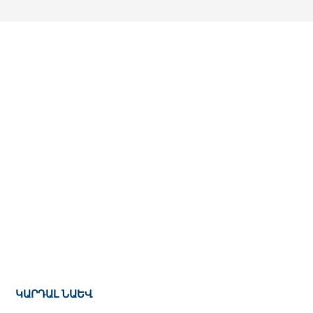
ԿԱՐԴԱԼ ՆԱԵՎ