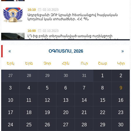
16:10
02.10.2023
Ադրբեջանի ԶՈՒ կրակի հետևանքով հայկական
կողմում կան տուժածներ․ ՀՀ ՊՆ
16:00
02.10.2023
ԼՂ-ից բռնի տեղահանված առանց ուղեկցողի
մնացած 20 երեխա և 216 տարեց գտնվում են ՀՀ
աշխատանքի և սոցիալական հարցերի
նախարարության հոգածության ներքո
«
ՕԳՈՍՏՈՍ, 2026
»
15:30
02.10.2023
Երկ
Երե
Չոր
Հին
Ուր
Շաբ
Կիր
Իրանը կողմ է տարածաշրջանի համար շահավետ
տրանսպորտային հաղորդակցությունների
զարգացմանը, սակայն ոչ՝ միջազգային
1
2
27
28
29
30
31
սահմանների փոփոխությանը
3
4
5
6
7
8
9
15:10
02.10.2023
Պետք է միջոցներ ձեռնարկել Ադրբեջանի կողմից
սպառնալիքները կասեցնելու համար. իսպանացի
10
11
12
13
14
15
16
պատգամավորը Գորիսում է
17
18
19
20
21
22
23
14:54
02.10.2023
Ադրբեջանի ԶՈՒ-ն կրակ է բացել Կութի հատվածում
տեղակայված հայկական դիրքերի անձնակազմի
24
25
26
27
28
29
30
համար սնունդ տեղափոխող մեքենայի