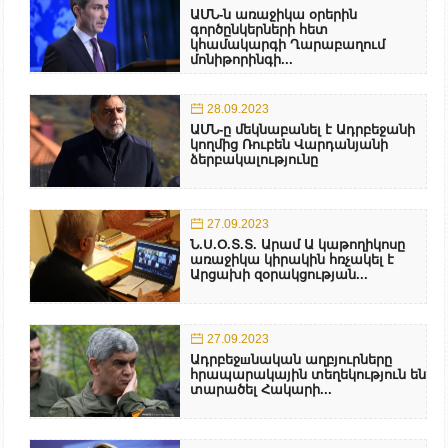
ԱՄՆ-ն առաջիկա օրերին
գործընկերների հետ
կհամակարգի Ղարաբաղում
մոնիթորինգի...
28.09.2023
ԱՄՆ-ը մեկնաբանել է Ադրբեջանի
կողմից Ռուբեն Վարդանյանի
ձերբակալությունը
27.09.2023
Ն.Ս.Օ.Տ.Տ. Արամ Ա կաթողիկոսը
առաջիկա կիրակին հռչակել է
Արցախի զօրակցության...
27.09.2023
Ադրբեջшնական աղբյուրները
հրապարակային տեղեկություն են
տարածել Հակարի...