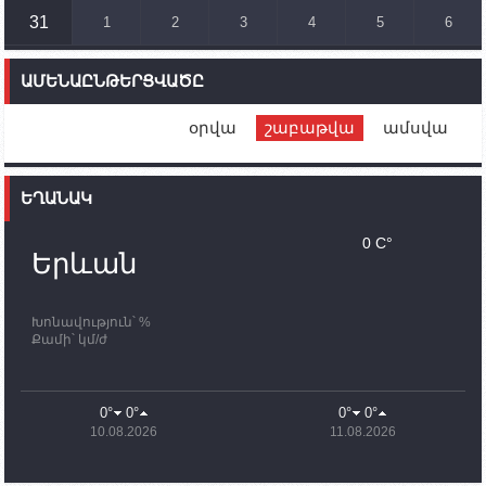
ուղղությամբ
31
1
2
3
4
5
6
14:46
02.10.2023
Մեր երկրները միևնույն մարտահրավերներն
ԱՄԵՆԱԸՆԹԵՐՑՎԱԾԸ
ունեն. կիպրոսցի խորհրդարանականը՝ Ալեն
Սիմոնյանին
օրվա
շաբաթվա
ամսվա
12:00
02.10.2023
Ֆրանսիայի ԱԳ նախարարը կայցելի Հայաստան
ԵՂԱՆԱԿ
11:30
02.10.2023
Սամվել Շահրամանյանն ու մի խումբ
0 C°
պատասխանատուներ կմնան ԼՂ-ում՝ մինչև
Երևան
որոնողափրկարարական աշխատանքների
ավարտը
Խոնավություն՝ %
11:03
02.10.2023
Քամի՝ կմ/ժ
ՄԱԿ-ի առաքելությունը շատ, շատ, շատ օգտակար
է Արցախի անապատում. Ժան-Քրիստոֆ Բյուսոն
10:43
02.10.2023
0°
0°
0°
0°
Ադրբեջանի փոխվարչապետն այսօր կմեկնի
10.08.2026
11.08.2026
Ստեփանակերտ
10:07
02.10.2023