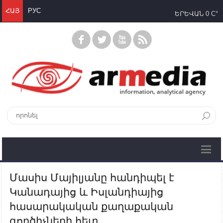
ՀԱՅ
РУС
ԵՐԵՎԱՆ
0 C°
Մասիս Մայիլյանը հանդիպել է
Կանադայից և Իսլանդիայից
հասարակական քաղաքական
գործիչների հետ