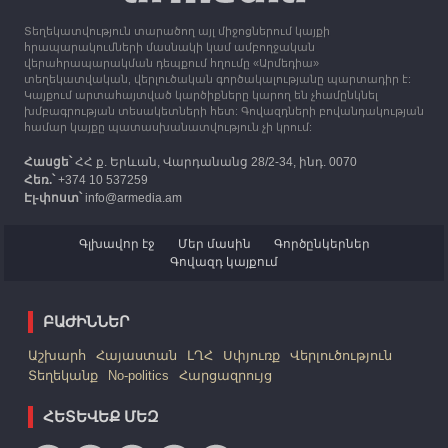
Տեղեկատվություն տարածող այլ միջոցներում կայքի
12:25
30.09.2023
հրապարակումների մասնակի կամ ամբողջական
Հայաստան է ժամանել բռնի տեղահանված 100
վերահրապարակման դեպքում հղումը «Արմեդիա»
հազար 417 արցախցի
տեղեկատվական, վերլուծական գործակալությանը պարտադիր է:
Կայքում արտահայտված կարծիքները կարող են չհամընկնել
խմբագրության տեսակետների հետ: Գովազդների բովանդակության
համար կայքը պատասխանատվություն չի կրում:
Հասցե՝
ՀՀ ք. Երևան, Վարդանանց 28/2-34, ինդ. 0070
Հեռ.՝
+374 10 537259
Էլ-փոստ՝
info@armedia.am
Գլխավոր էջ
Մեր մասին
Գործընկերներ
Գովազդ կայքում
ԲԱԺԻՆՆԵՐ
Աշխարհ
Հայաստան
ԼՂՀ
Սփյուռք
Վերլուծություն
Տեղեկանք
No-politics
Հարցազրույց
ՀԵՏԵՎԵՔ ՄԵԶ