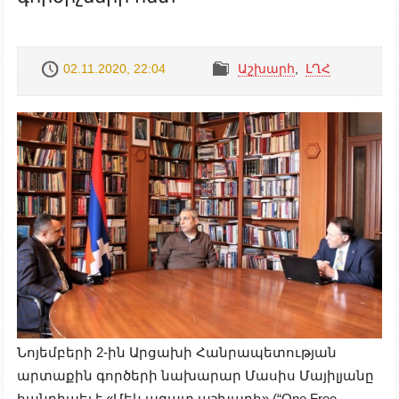
02.11.2020, 22:04
Աշխարհ
,
ԼՂՀ
Նոյեմբերի 2-ին Արցախի Հանրապետության
արտաքին գործերի նախարար Մասիս Մայիլյանը
հանդիպել է «Մեկ ազատ աշխարհ» (“One Free