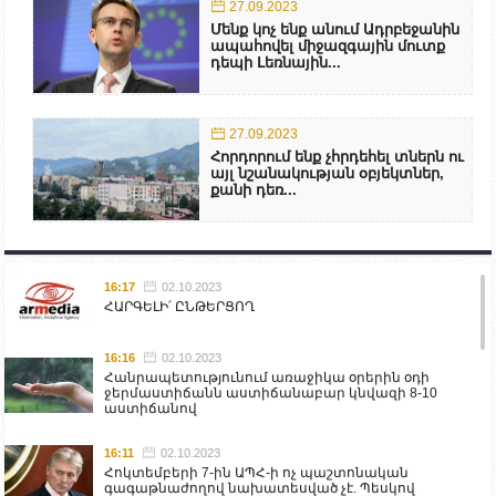
27.09.2023
Մենք կոչ ենք անում Ադրբեջանին
ապահովել միջազգային մուտք
դեպի Լեռնային...
27.09.2023
Հորդորում ենք չհրդեհել տներն ու
այլ նշանակության օբյեկտներ,
քանի դեռ...
16:17
02.10.2023
ՀԱՐԳԵԼԻ՛ ԸՆԹԵՐՑՈՂ
16:16
02.10.2023
Հանրապետությունում առաջիկա օրերին օդի
ջերմաստիճանն աստիճանաբար կնվազի 8-10
աստիճանով
16:11
02.10.2023
Հոկտեմբերի 7-ին ԱՊՀ-ի ոչ պաշտոնական
գագաթնաժողով նախատեսված չէ. Պեսկով