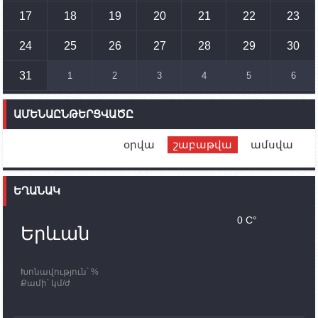
17
18
19
20
21
22
23
14:54
02.10.2023
Ադրբեջանի ԶՈՒ-ն կրակ է բացել Կութի հատվածում
տեղակայված հայկական դիրքերի անձնակազմի
24
25
26
27
28
29
30
համար սնունդ տեղափոխող մեքենայի
ուղղությամբ
31
1
2
3
4
5
6
14:46
02.10.2023
Մեր երկրները միևնույն մարտահրավերներն
ԱՄԵՆԱԸՆԹԵՐՑՎԱԾԸ
ունեն. կիպրոսցի խորհրդարանականը՝ Ալեն
Սիմոնյանին
օրվա
շաբաթվա
ամսվա
12:00
02.10.2023
Ֆրանսիայի ԱԳ նախարարը կայցելի Հայաստան
ԵՂԱՆԱԿ
11:30
02.10.2023
Սամվել Շահրամանյանն ու մի խումբ
0 C°
պատասխանատուներ կմնան ԼՂ-ում՝ մինչև
Երևան
որոնողափրկարարական աշխատանքների
ավարտը
Խոնավություն՝ %
11:03
02.10.2023
Քամի՝ կմ/ժ
ՄԱԿ-ի առաքելությունը շատ, շատ, շատ օգտակար
է Արցախի անապատում. Ժան-Քրիստոֆ Բյուսոն