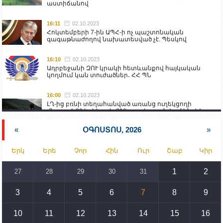
աստիճանով
16:11
02.10.2023
Հոկտեմբերի 7-ին ԱՊՀ-ի ոչ պաշտոնական
գագաթնաժողով նախատեսված չէ. Պեսկով
16:10
02.10.2023
Ադրբեջանի ԶՈՒ կրակի հետևանքով հայկական
կողմում կան տուժածներ․ ՀՀ ՊՆ
16:00
02.10.2023
ԼՂ-ից բռնի տեղահանված առանց ուղեկցողի
մնացած 20 երեխա և 216 տարեց գտնվում են ՀՀ
աշխատանքի և սոցիալական հարցերի
նախարարության հոգածության ներքո
«
ՕԳՈՍՏՈՍ, 2026
»
15:30
02.10.2023
Երկ
Երե
Չոր
Հին
Ուր
Շաբ
Կիր
Իրանը կողմ է տարածաշրջանի համար շահավետ
տրանսպորտային հաղորդակցությունների
զարգացմանը, սակայն ոչ՝ միջազգային
1
2
27
28
29
30
31
սահմանների փոփոխությանը
3
4
5
6
7
8
9
15:10
02.10.2023
Պետք է միջոցներ ձեռնարկել Ադրբեջանի կողմից
սպառնալիքները կասեցնելու համար. իսպանացի
10
11
12
13
14
15
16
պատգամավորը Գորիսում է