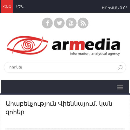
ՀԱՅ
РУС
ԵՐԵՎԱՆ
0 C°
Ահաբեկչություն Վիեննայում. կան
զոհեր