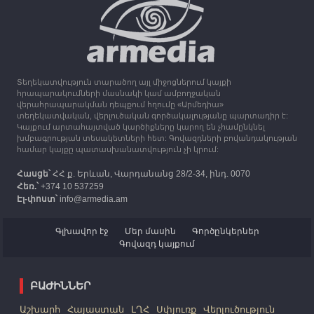
13:16
30.09.2023
Միացյալ Թագավորությունը 1 միլիոն ֆունտ
ստեռլինգ կհատկացնի՝ աջակցելու Լեռնային
Ղարաբաղից բռնի տեղահանվածներին
Տեղեկատվություն տարածող այլ միջոցներում կայքի
12:25
30.09.2023
հրապարակումների մասնակի կամ ամբողջական
Հայաստան է ժամանել բռնի տեղահանված 100
վերահրապարակման դեպքում հղումը «Արմեդիա»
հազար 417 արցախցի
տեղեկատվական, վերլուծական գործակալությանը պարտադիր է:
Կայքում արտահայտված կարծիքները կարող են չհամընկնել
խմբագրության տեսակետների հետ: Գովազդների բովանդակության
համար կայքը պատասխանատվություն չի կրում:
Հասցե՝
ՀՀ ք. Երևան, Վարդանանց 28/2-34, ինդ. 0070
Հեռ.՝
+374 10 537259
Էլ-փոստ՝
info@armedia.am
Գլխավոր էջ
Մեր մասին
Գործընկերներ
Գովազդ կայքում
ԲԱԺԻՆՆԵՐ
Աշխարհ
Հայաստան
ԼՂՀ
Սփյուռք
Վերլուծություն