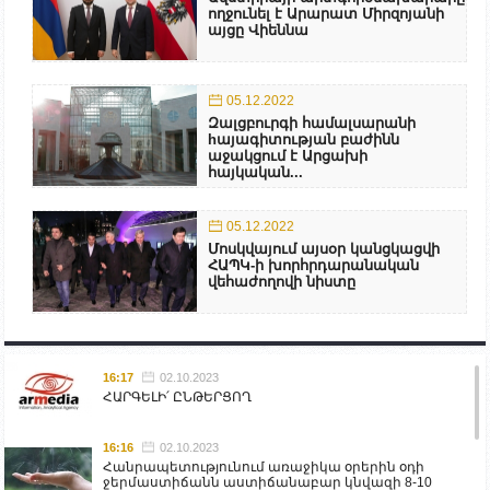
ողջունել է Արարատ Միրզոյանի
այցը Վիեննա
05.12.2022
Զալցբուրգի համալսարանի
hայագիտության բաժինն
աջակցում է Արցախի
հայկական...
05.12.2022
Մոսկվայում այսօր կանցկացվի
ՀԱՊԿ-ի խորհրդարանական
վեհաժողովի նիստը
16:17
02.10.2023
ՀԱՐԳԵԼԻ՛ ԸՆԹԵՐՑՈՂ
16:16
02.10.2023
Հանրապետությունում առաջիկա օրերին օդի
ջերմաստիճանն աստիճանաբար կնվազի 8-10