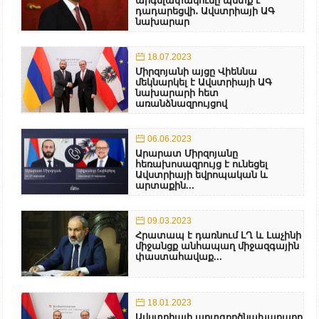
արգելափակումը պետք է
դադարեցվի․ Ավստրիայի ԱԳ
նախարար
18.07.2023
Միրզոյանի այցը Վիեննա
մեկնարկել է Ավստրիայի ԱԳ
նախարարի հետ
առանձնազրույցով
06.06.2023
Արարատ Միրզոյանը
հեռախոսազրույց է ունեցել
Ավստրիայի եվրոպական և
արտաքին...
09.03.2023
Հրատապ է դառնում ԼՂ և Լաչինի
միջանցք անհապաղ միջազգային
փաստահավաք...
18.01.2023
Ավստրիայի արտգործնախարարը