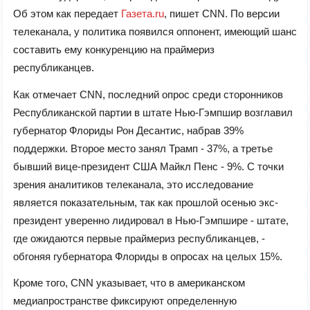
Об этом как передает
Газета.ru
,
пишет
CNN. По версии
телеканала, у политика появился оппонент, имеющий шанс
составить ему конкуренцию на праймериз
республиканцев.
Как отмечает CNN, последний опрос среди сторонников
Республиканской партии в штате Нью-Гэмпшир возглавил
губернатор Флориды Рон Десантис, набрав 39%
поддержки. Второе место занял Трамп - 37%, а третье
бывший вице-президент США Майкл Пенс - 9%. С точки
зрения аналитиков телеканала, это исследование
является показательным, так как прошлой осенью экс-
президент уверенно лидировал в Нью-Гэмпшире - штате,
где ожидаются первые праймериз республиканцев, -
обгоняя губернатора Флориды в опросах на целых 15%.
Кроме того, CNN указывает, что в американском
медиапространстве фиксируют определенную