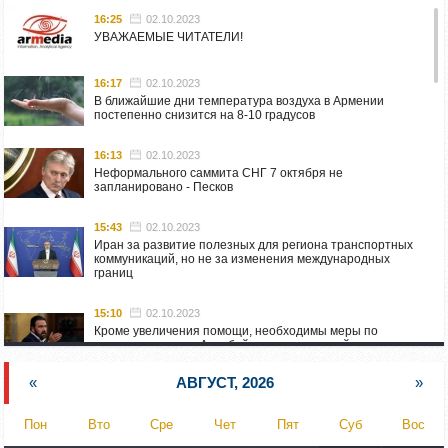
16:25
02.10.2023
УВАЖАЕМЫЕ ЧИТАТЕЛИ!
16:17
02.10.2023
В ближайшие дни температура воздуха в Армении
постепенно снизится на 8-10 градусов
16:13
02.10.2023
Неформального саммита СНГ 7 октября не
запланировано - Песков
15:43
02.10.2023
Иран за развитие полезных для региона транспортных
коммуникаций, но не за изменения международных
границ
15:10
02.10.2023
Кроме увеличения помощи, необходимы меры по
пресечению угроз Азербайджана: испанский депутат
приехал в Горис
«
АВГУСТ, 2026
»
14:54
02.10.2023
Азербайджан обстреляли автомобиль ВС Армении,
Пон
Вто
Сре
Чет
Пят
Суб
Вос
перевозивший продовольствие