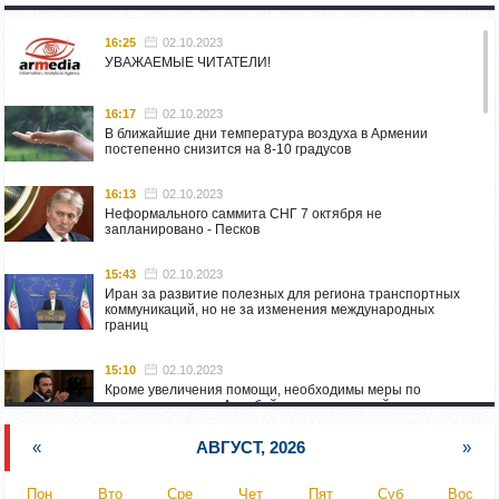
16:25
02.10.2023
УВАЖАЕМЫЕ ЧИТАТЕЛИ!
16:17
02.10.2023
В ближайшие дни температура воздуха в Армении
постепенно снизится на 8-10 градусов
16:13
02.10.2023
Неформального саммита СНГ 7 октября не
запланировано - Песков
15:43
02.10.2023
Иран за развитие полезных для региона транспортных
коммуникаций, но не за изменения международных
границ
15:10
02.10.2023
Кроме увеличения помощи, необходимы меры по
пресечению угроз Азербайджана: испанский депутат
приехал в Горис
«
АВГУСТ, 2026
»
14:54
02.10.2023
Азербайджан обстреляли автомобиль ВС Армении,
Пон
Вто
Сре
Чет
Пят
Суб
Вос