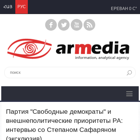
ՀԱՅ
РУС
ЕРЕВАН
0 C°
Партия "Свободные демократы" и
внешнеполитические приоритеты РА:
интервью со Степаном Сафаряном
(эксклюзив)