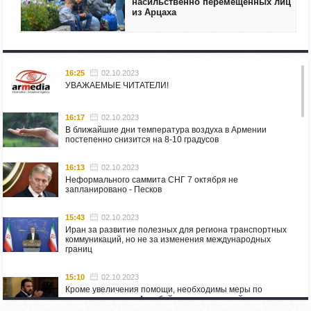
насильственно перемещенных лиц
из Арцаха
16:25
02.10.2023
УВАЖАЕМЫЕ ЧИТАТЕЛИ!
16:17
02.10.2023
В ближайшие дни температура воздуха в Армении
постепенно снизится на 8-10 градусов
16:13
02.10.2023
Неформального саммита СНГ 7 октября не
запланировано - Песков
15:43
02.10.2023
Иран за развитие полезных для региона транспортных
коммуникаций, но не за изменения международных
границ
15:10
02.10.2023
Кроме увеличения помощи, необходимы меры по
пресечению угроз Азербайджана: испанский депутат
приехал в Горис