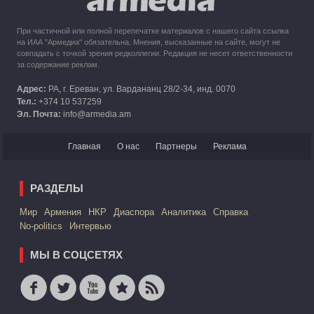
При частичной или полной перепечатке материалов с нашего сайта ссылка
на ИАА "Армедиа" обязательна. Мнения, высказанные на сайте, могут не
совпадать с точкой зрения редколлегии. Редакция не несет ответственности
за содержание реклам.
Адрес:
РА, г. Ереван, ул. Вардананц 28/2-34, инд. 0070
Тел.:
+374 10 537259
Эл. Почта:
info@armedia.am
Главная
О нас
Партнеры
Реклама
РАЗДЕЛЫ
Mир
Армения
НКР
Диаспора
Аналитика
Справка
No-politics
Интервью
МЫ В СОЦСЕТЯХ