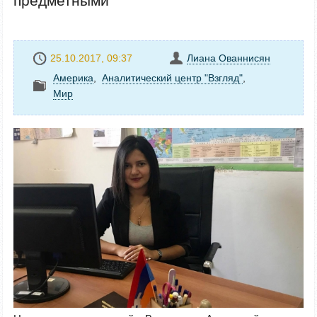
предметными
25.10.2017, 09:37
Лиана Ованнисян
Америка
,
Аналитический центр "Взгляд"
,
Mир