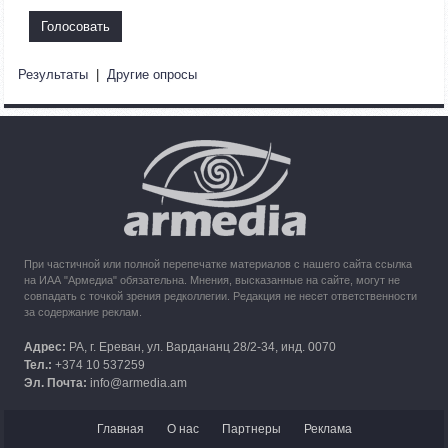
В Армению из Арцаха прибыли более 100 тысяч человек
11:57
30.09.2023
Армения обратилась в Международный суд ООН с
Результаты
|
Другие опросы
требованием применить временные меры против
Азербайджана
10:49
30.09.2023
Кипр рассматривает возможность размещения беженцев
из Карабаха
При частичной или полной перепечатке материалов с нашего сайта ссылка
на ИАА "Армедиа" обязательна. Мнения, высказанные на сайте, могут не
совпадать с точкой зрения редколлегии. Редакция не несет ответственности
за содержание реклам.
Адрес:
РА, г. Ереван, ул. Вардананц 28/2-34, инд. 0070
Тел.:
+374 10 537259
Эл. Почта:
info@armedia.am
Главная
О нас
Партнеры
Реклама