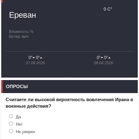
Сенатор Гэри Питерс представил законопроект о
запрете помощи США Азербайджану
0 C°
Ереван
09:38
02.10.2023
Группа останется в Арцахе до окончания поисково-
спасательных работ: Унан Тадевосян
Влажность: %
Ветер: км/ч
20:26
30.09.2023
По состоянию на 18:00 в Армении уже находятся 100 480
вынужденных переселенцев из Нагорного Карабаха
0°
0°
0°
0°
07.08.2026
08.08.2026
19:54
30.09.2023
Минобороны Азербайджана распространило
дезинформацию
ОПРОСЫ
16:28
30.09.2023
Великобритания выделит £1 млн на поддержку
вынужденно перемещенных лиц из Нагорного Карабаха
Считаете ли высокой вероятность вовлечения Ирана в
военные действия?
15:27
30.09.2023
Температура воздуха понизится на 7-10 градусов,
Да
ожидаются дожди и грозы
Нет
Не уверен
12:25
30.09.2023