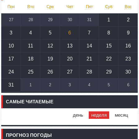
Азербайджан обстреляли автомобиль ВС Армении,
Пон
Вто
Сре
Чет
Пят
Суб
Вос
перевозивший продовольствие
1
2
27
28
29
30
31
14:46
02.10.2023
У наших стран одинаковые вызовы: кипрский
парламентарий – Алену Симоняну
3
4
5
6
7
8
9
10
11
12
13
14
15
16
12:00
02.10.2023
Министр иностранных дел Франции посетит Армению
17
18
19
20
21
22
23
11:30
02.10.2023
Самвел Шахраманян и группа ответственных лиц
24
25
26
27
28
29
30
останутся в Нагорном Карабахе до завершения
поисковых работ
31
1
2
3
4
5
6
11:05
02.10.2023
Очень, очень, очень полезная миссия ООН в пустыне
САМЫЕ ЧИТАЕМЫЕ
Арцах: Жан-Кристоф Бюиссон
10:43
02.10.2023
день
неделя
месяц
Сегодня вице-премьер Азербайджана посетит
Степанакерт
ПРОГНОЗ ПОГОДЫ
10:07
02.10.2023