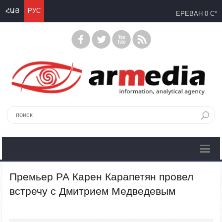
ՀԱՅ
РУС
ЕРЕВАН
0 C°
Премьер РА Карен Карапетян провел
встречу с Дмитрием Медведевым