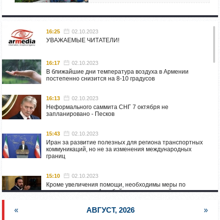
16:25
02.10.2023
УВАЖАЕМЫЕ ЧИТАТЕЛИ!
16:17
02.10.2023
В ближайшие дни температура воздуха в Армении
постепенно снизится на 8-10 градусов
16:13
02.10.2023
Неформального саммита СНГ 7 октября не
запланировано - Песков
15:43
02.10.2023
Иран за развитие полезных для региона транспортных
коммуникаций, но не за изменения международных
границ
15:10
02.10.2023
Кроме увеличения помощи, необходимы меры по
пресечению угроз Азербайджана: испанский депутат
приехал в Горис
«
АВГУСТ, 2026
»
14:54
02.10.2023