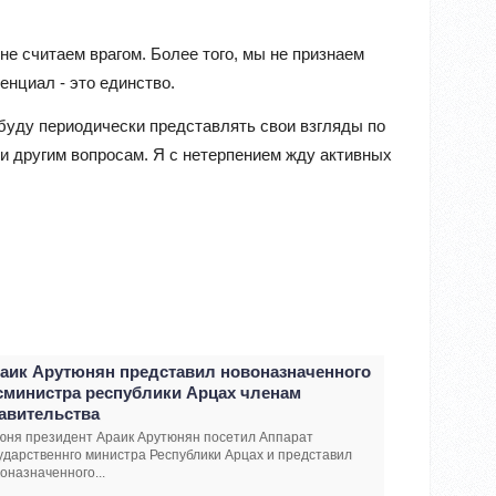
 не считаем врагом. Более того, мы не признаем
нциал - это единство.
буду периодически представлять свои взгляды по
и другим вопросам. Я с нетерпением жду активных
аик Арутюнян представил новоназначенного
сминистра республики Арцах членам
авительства
юня президент Араик Арутюнян посетил Аппарат
ударственнго министра Республики Арцах и представил
оназначенного...