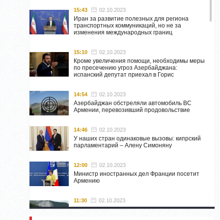
15:43
02.10.2023
Иран за развитие полезных для региона
транспортных коммуникаций, но не за
изменения международных границ
15:10
02.10.2023
Кроме увеличения помощи, необходимы меры
по пресечению угроз Азербайджана:
испанский депутат приехал в Горис
14:54
02.10.2023
Азербайджан обстреляли автомобиль ВС
Армении, перевозивший продовольствие
14:46
02.10.2023
У наших стран одинаковые вызовы: кипрский
парламентарий – Алену Симоняну
12:00
02.10.2023
Министр иностранных дел Франции посетит
Армению
11:30
02.10.2023
Самвел Шахраманян и группа ответственных
лиц останутся в Нагорном Карабахе до