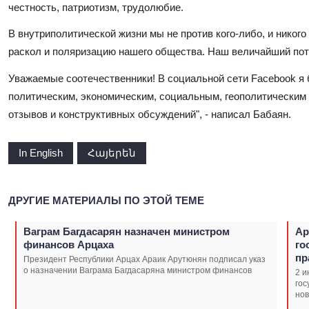
честность, патриотизм, трудолюбие.
В внутриполитической жизни мы не против кого-либо, и никого
раскол и поляризацию нашего общества. Наш величайший поте
Уважаемые соотечественники! В социальной сети Facebook я 
политическим, экономическим, социальным, геополитическим 
отзывов и конструктивных обсуждений", - написал Бабаян.
In English
Հայերեն
ДРУГИЕ МАТЕРИАЛЫ ПО ЭТОЙ ТЕМЕ
Ваграм Багдасарян назначен министром
Ар
финансов Арцаха
го
пр
Президент Республики Арцах Араик Арутюнян подписал указ
о назначении Ваграма Багдасаряна министром финансов
2 и
гос
нов