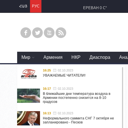
ՀԱՅ
РУС
ЕРЕВАН
0 C°
Mир
Армения
НКР
Диаспора
Ана
16:25
02.10.2023
УВАЖАЕМЫЕ ЧИТАТЕЛИ!
16:17
02.10.2023
В ближайшие дни температура воздуха в
Армении постепенно снизится на 8-10
градусов
16:13
02.10.2023
Неформального саммита СНГ 7 октября не
запланировано - Песков