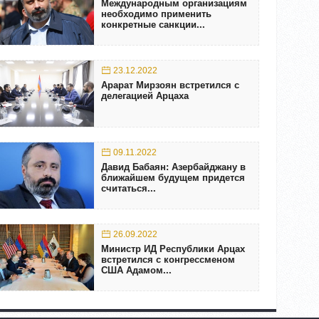
Международным организациям
необходимо применить
конкретные санкции...
23.12.2022
Арарат Мирзоян встретился с
делегацией Арцаха
09.11.2022
Давид Бабаян: Азербайджану в
ближайшем будущем придется
считаться...
26.09.2022
Министр ИД Республики Арцах
встретился с конгрессменом
США Адамом...