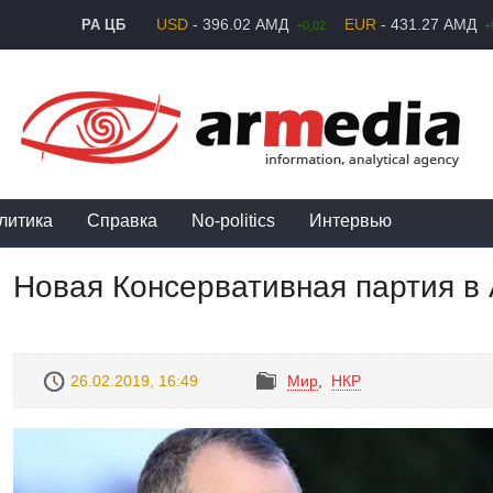
USD
- 396.02 АМД
EUR
- 431.27 АМД
РА ЦБ
+0,02
+
литика
Справка
No-politics
Интервью
Новая Консервативная партия в
26.02.2019, 16:49
Mир
,
НКР