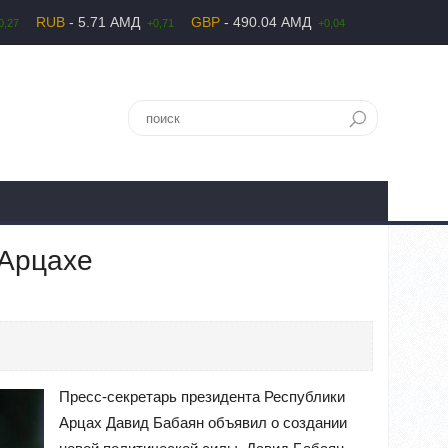
RUB
- 5.71 АМД
GBP
- 490.04 АМД
0,27
+0,71
+0,04
 Арцахе
Пресс-секретарь президента Республики
Арцах Давид Бабаян объявил о создании