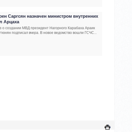
рен Саргсян назначен министром внутренних
л Арцаха
з о создании МВД президент Нагорного Карабаха Араик
тюнян подписал вчера. В новое ведомство вошли ГСЧС...