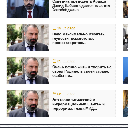
Советник президента Арцаха
Давид Бабаян сдается властям
Азербайджана
29.12.2022
Надо максимально избегать
глупости, демагогства,
провокаторства:...
25.11.2022
Очень важно жить и творить на
своей Родине, в своей стране,
особенно...
06.11.2022
Это геополитический и
информационный шантаж и
терроризм: глава МИД...