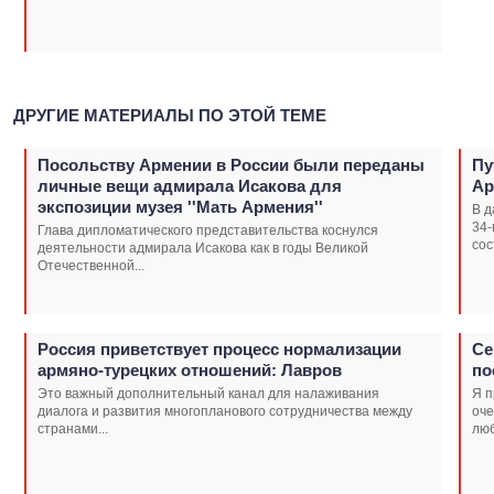
ДРУГИЕ МАТЕРИАЛЫ ПО ЭТОЙ ТЕМЕ
Посольству Армении в России были переданы
Пу
личные вещи адмирала Исакова для
Ар
экспозиции музея ''Мать Армения''
В д
34-
Глава дипломатического представительства коснулся
сос
деятельности адмирала Исакова как в годы Великой
Отечественной...
Россия приветствует процесс нормализации
Се
армяно-турецких отношений: Лавров
по
Это важный дополнительный канал для налаживания
Я 
диалога и развития многопланового сотрудничества между
оче
странами...
люб