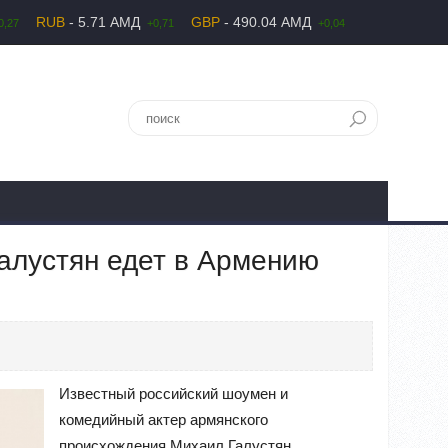
RUB
- 5.71 АМД
GBP
- 490.04 АМД
0,27
+0,71
+0,04
алустян едет в Армению
Известный российский шоумен и
комедийный актер армянского
происхождения Михаил Галустян