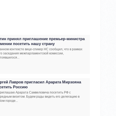
тин принял приглашение премьер-министра
мении посетить нашу страну
анном контексте вице-спикер НС сообщил, что в рамках
го заседания межпарламентской комиссии,
тоявшегося...
ргей Лавров пригласил Арарата Мирзояна
сетить Россию
приглашаю Арарата Самвеловича посетить РФ с
редным визитом. Будем рады видеть его делегацию в
ом городе...