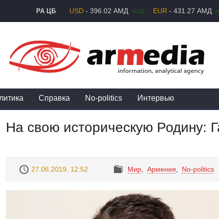
USD
- 396.02 АМД
EUR
- 431.27 АМД
РА ЦБ
+0,02
+
литика
Справка
No-politics
Интервью
На свою историческую Родину: Г
27.06.2019, 12:52
Mир
,
Армения
,
No-politics