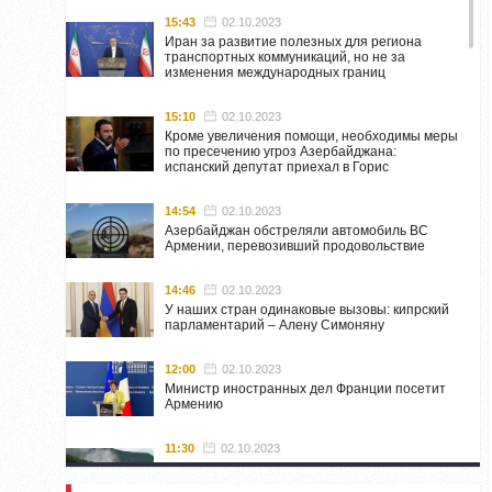
15:43
02.10.2023
Иран за развитие полезных для региона
транспортных коммуникаций, но не за
изменения международных границ
15:10
02.10.2023
Кроме увеличения помощи, необходимы меры
по пресечению угроз Азербайджана:
испанский депутат приехал в Горис
14:54
02.10.2023
Азербайджан обстреляли автомобиль ВС
Армении, перевозивший продовольствие
14:46
02.10.2023
У наших стран одинаковые вызовы: кипрский
парламентарий – Алену Симоняну
12:00
02.10.2023
Министр иностранных дел Франции посетит
Армению
11:30
02.10.2023
Самвел Шахраманян и группа ответственных
лиц останутся в Нагорном Карабахе до