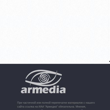
При частичной или полной перепечатке материалов с нашего
сайта ссылка на ИАА "Армедиа" обязательна. Мнения,