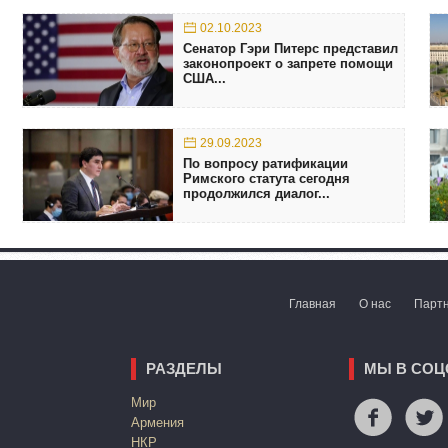
02.10.2023
Сенатор Гэри Питерс представил
законопроект о запрете помощи
США...
29.09.2023
По вопросу ратификации
Римского статута сегодня
продолжился диалог...
Главная
О нас
Парт
РАЗДЕЛЫ
МЫ В СОЦ
Mир
Армения
НКР