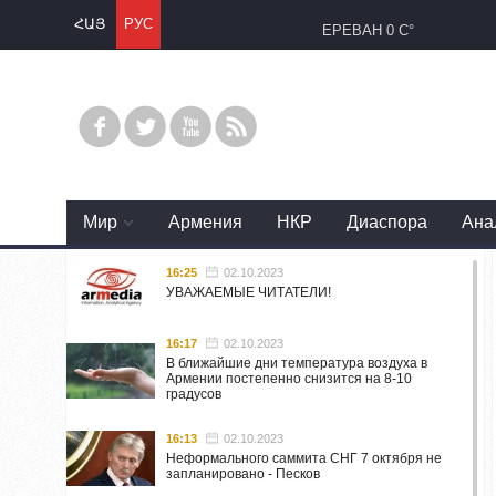
ՀԱՅ
РУС
ЕРЕВАН
0 C°
Mир
Армения
НКР
Диаспора
Ана
16:25
02.10.2023
УВАЖАЕМЫЕ ЧИТАТЕЛИ!
16:17
02.10.2023
В ближайшие дни температура воздуха в
Армении постепенно снизится на 8-10
градусов
16:13
02.10.2023
Неформального саммита СНГ 7 октября не
запланировано - Песков