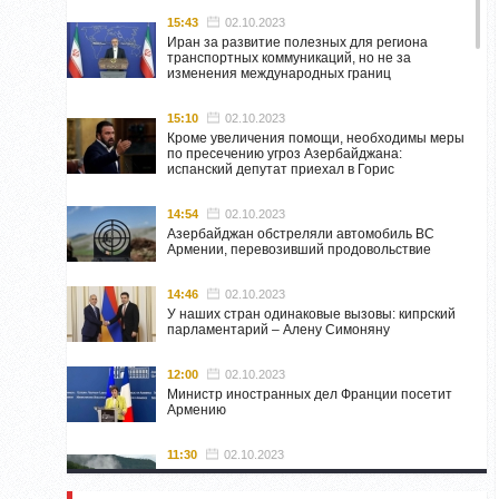
15:43
02.10.2023
Иран за развитие полезных для региона
транспортных коммуникаций, но не за
изменения международных границ
15:10
02.10.2023
Кроме увеличения помощи, необходимы меры
по пресечению угроз Азербайджана:
испанский депутат приехал в Горис
14:54
02.10.2023
Азербайджан обстреляли автомобиль ВС
Армении, перевозивший продовольствие
14:46
02.10.2023
У наших стран одинаковые вызовы: кипрский
парламентарий – Алену Симоняну
12:00
02.10.2023
Министр иностранных дел Франции посетит
Армению
11:30
02.10.2023
Самвел Шахраманян и группа ответственных
лиц останутся в Нагорном Карабахе до