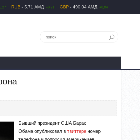
RUB
- 5.71 АМД
GBP
- 490.04 АМД
0,27
+0,71
+0,04
фона
Бывший президент США Барак
Обама опубликовал в
твиттере
номер
телефона и попросил американцев