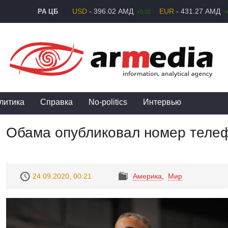
USD
- 396.02 АМД
EUR
- 431.27 АМД
РА ЦБ
+0,02
+
литика
Справка
No-politics
Интервью
Обама опубликовал номер теле
24.09.2020, 00:21
Америка
,
Mир