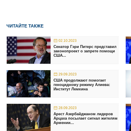
ЧИТАЙТЕ ТАКЖЕ
02.10.2023
Сенатор Гэри Питерс представил
законопроект о запрете помощи
США...
29.09.2023
США продолжают помогает
геноцидному режиму Алиева:
Институт Лемкина
28.09.2023
Арест Азербайджаном лидеров
Арцаха посылает сигнал жителям
Армении...