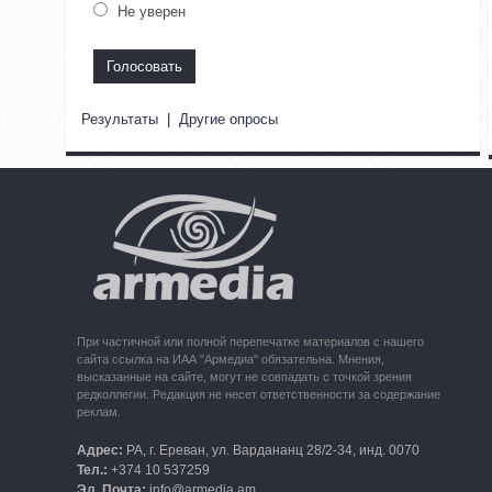
Не уверен
Результаты
|
Другие опросы
При частичной или полной перепечатке материалов с нашего
сайта ссылка на ИАА "Армедиа" обязательна. Мнения,
высказанные на сайте, могут не совпадать с точкой зрения
редколлегии. Редакция не несет ответственности за содержание
реклам.
Адрес:
РА, г. Ереван, ул. Вардананц 28/2-34, инд. 0070
Тел.:
+374 10 537259
Эл. Почта:
info@armedia.am