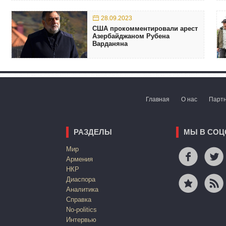
28.09.2023
США прокомментировали арест
Азербайджаном Рубена
Варданяна
Главная
О нас
Парт
РАЗДЕЛЫ
МЫ В СОЦ
Mир
Армения
НКР
Диаспора
Аналитика
Справка
No-politics
Интервью