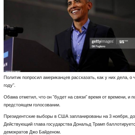
Политик попросил американцев рассказать, как у них дела, о 
году".
Обама отметил, что он "будет на связи" время от времени, и
предстоящем голосовании.
Президентские выборы в США запланированы на 3 ноября, до
Действующий глава государства Дональд Трамп баллотируется
демократов Джо Байденом.