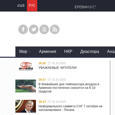
ՀԱՅ
РУС
ЕРЕВАН
0 C°
Mир
Армения
НКР
Диаспора
Ана
16:25
02.10.2023
УВАЖАЕМЫЕ ЧИТАТЕЛИ!
16:17
02.10.2023
В ближайшие дни температура воздуха в
Армении постепенно снизится на 8-10
градусов
16:13
02.10.2023
Неформального саммита СНГ 7 октября не
запланировано - Песков