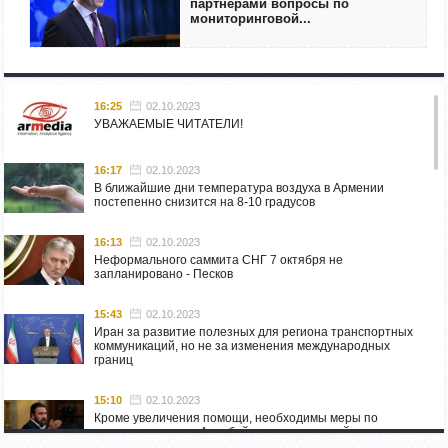
партнерами вопросы по
мониторинговой...
16:25
02.10.2023
УВАЖАЕМЫЕ ЧИТАТЕЛИ!
16:17
02.10.2023
В ближайшие дни температура воздуха в Армении
постепенно снизится на 8-10 градусов
16:13
02.10.2023
Неформального саммита СНГ 7 октября не
запланировано - Песков
15:43
02.10.2023
Иран за развитие полезных для региона транспортных
коммуникаций, но не за изменения международных
границ
15:10
02.10.2023
Кроме увеличения помощи, необходимы меры по
пресечению угроз Азербайджана: испанский депутат
приехал в Горис