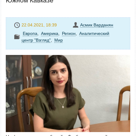
Южном Кавказе
22.04.2021, 18:39
Асмик Варданян
Европа
,
Америка
,
Регион
,
Аналитический
центр "Взгляд"
,
Mир