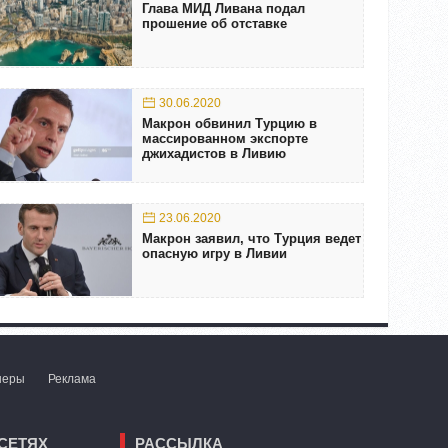
Глава МИД Ливана подал
прошение об отставке
30.06.2020
Mакрон обвинил Турцию в
массированном экспорте
джихадистов в Ливию
23.06.2020
Макрон заявил, что Турция ведет
опасную игру в Ливии
неры
Реклама
СЕТЯХ
РАССЫЛКА