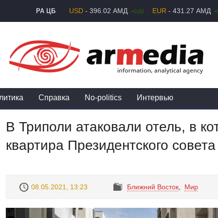
USD
- 396.02 АМД
EUR
- 431.27 АМД
РА ЦБ
+0,02
+
литика
Справка
No-politics
Интервью
В Триполи атаковали отель, в к
квартира Президентского совета
08.05.2021, 13:23
Ближний Восток
,
Mир