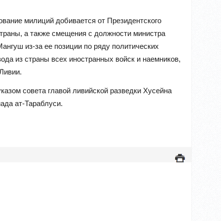
ование милиций добивается от Президентского
траны, а также смещения с должности министра
ангуш из-за ее позиции по ряду политических
ода из страны всех иностранных войск и наемников,
Ливии.
 указом совета главой ливийской разведки Хусейна
мада ат-Тараблуси.