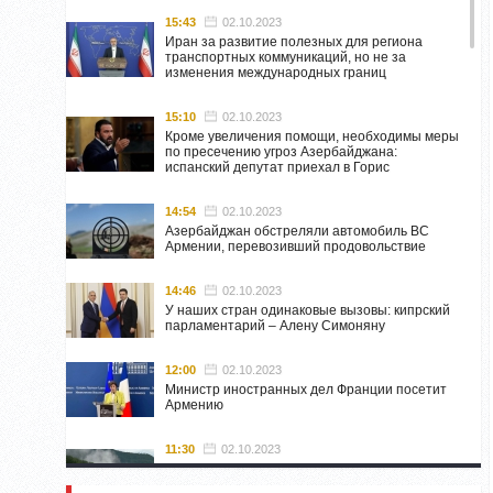
15:43
02.10.2023
Иран за развитие полезных для региона
транспортных коммуникаций, но не за
изменения международных границ
15:10
02.10.2023
Кроме увеличения помощи, необходимы меры
по пресечению угроз Азербайджана:
испанский депутат приехал в Горис
14:54
02.10.2023
Азербайджан обстреляли автомобиль ВС
Армении, перевозивший продовольствие
14:46
02.10.2023
У наших стран одинаковые вызовы: кипрский
парламентарий – Алену Симоняну
12:00
02.10.2023
Министр иностранных дел Франции посетит
Армению
11:30
02.10.2023
Самвел Шахраманян и группа ответственных
лиц останутся в Нагорном Карабахе до