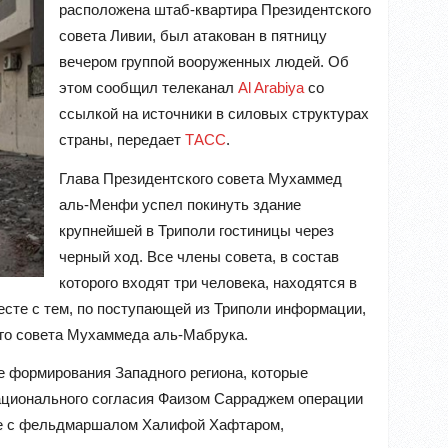
расположена штаб-квартира Президентского
совета Ливии, был атакован в пятницу
вечером группой вооруженных людей. Об
этом сообщил телеканал
Al Arabiya
со
ссылкой на источники в силовых структурах
страны, передает
ТАСС
.
Глава Президентского совета Мухаммед
аль-Менфи успел покинуть здание
крупнейшей в Триполи гостиницы через
черный ход. Все члены совета, в состав
которого входят три человека, находятся в
есте с тем, по поступающей из Триполи информации,
ого совета Мухаммеда аль-Мабрука.
 формирования Западного региона, которые
ационального согласия Фаизом Сарраджем операции
аве с фельдмаршалом Халифой Хафтаром,