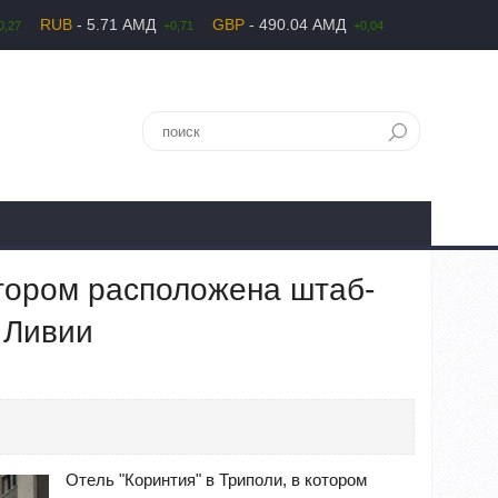
RUB
- 5.71 АМД
GBP
- 490.04 АМД
0,27
+0,71
+0,04
отором расположена штаб-
 Ливии
Отель "Коринтия" в Триполи, в котором