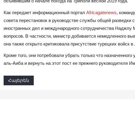
объявившим о начале похода на Триполи весной 2019 года.
Как передает информационный портал
Africagatenews
, команд
совета перестановок в руководстве службы общей разведки с
иностранных дел и международного сотрудничества Наджлу М
вопросов. В частности, министр добивается немедленного выв
она также открыто критиковала присутствие турецких войск в 
Кроме того, они потребовали убрать только что назначенного
аль-Аиба и вернуть на этот пост ее прежнего руководителя И
Հայերեն