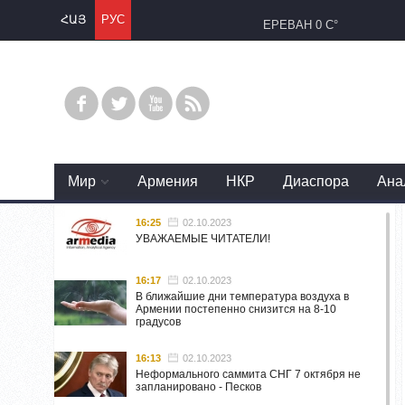
ՀԱՅ
РУС
ЕРЕВАН
0 C°
Mир
Армения
НКР
Диаспора
Ана
16:25
02.10.2023
УВАЖАЕМЫЕ ЧИТАТЕЛИ!
16:17
02.10.2023
В ближайшие дни температура воздуха в
Армении постепенно снизится на 8-10
градусов
16:13
02.10.2023
Неформального саммита СНГ 7 октября не
запланировано - Песков