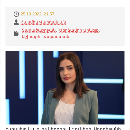
25.10.2022, 21:57
Հասմիկ Վարդանյան
Տարածաշրջան
,
Մերձավոր Արևելք
,
Աշխարհ
,
Հայաստան
Իսրայելը ևս լուրջ ներդրում է ունեցել Ադրբեջանի