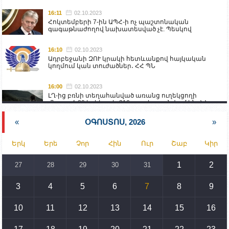
16:11
02.10.2023
Հոկտեմբերի 7-ին ԱՊՀ-ի ոչ պաշտոնական
գագաթնաժողով նախատեսված չէ. Պեսկով
16:10
02.10.2023
Ադրբեջանի ԶՈՒ կրակի հետևանքով հայկական
կողմում կան տուժածներ․ ՀՀ ՊՆ
16:00
02.10.2023
ԼՂ-ից բռնի տեղահանված առանց ուղեկցողի
մնացած 20 երեխա և 216 տարեց գտնվում են ՀՀ
աշխատանքի և սոցիալական հարցերի
նախարարության հոգածության ներքո
«
ՕԳՈՍՏՈՍ, 2026
»
15:30
02.10.2023
Երկ
Երե
Չոր
Հին
Ուր
Շաբ
Կիր
Իրանը կողմ է տարածաշրջանի համար շահավետ
տրանսպորտային հաղորդակցությունների
զարգացմանը, սակայն ոչ՝ միջազգային
1
2
27
28
29
30
31
սահմանների փոփոխությանը
3
4
5
6
7
8
9
15:10
02.10.2023
Պետք է միջոցներ ձեռնարկել Ադրբեջանի կողմից
սպառնալիքները կասեցնելու համար. իսպանացի
10
11
12
13
14
15
16
պատգամավորը Գորիսում է