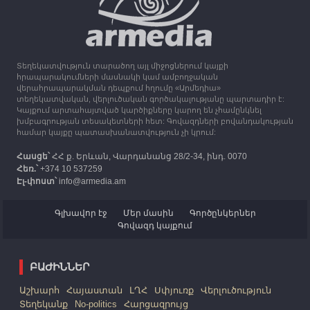
13:16
30.09.2023
Միացյալ Թագավորությունը 1 միլիոն ֆունտ
ստեռլինգ կհատկացնի՝ աջակցելու Լեռնային
Ղարաբաղից բռնի տեղահանվածներին
Տեղեկատվություն տարածող այլ միջոցներում կայքի
12:25
30.09.2023
հրապարակումների մասնակի կամ ամբողջական
Հայաստան է ժամանել բռնի տեղահանված 100
վերահրապարակման դեպքում հղումը «Արմեդիա»
հազար 417 արցախցի
տեղեկատվական, վերլուծական գործակալությանը պարտադիր է:
Կայքում արտահայտված կարծիքները կարող են չհամընկնել
խմբագրության տեսակետների հետ: Գովազդների բովանդակության
համար կայքը պատասխանատվություն չի կրում:
Հասցե՝
ՀՀ ք. Երևան, Վարդանանց 28/2-34, ինդ. 0070
Հեռ.՝
+374 10 537259
Էլ-փոստ՝
info@armedia.am
Գլխավոր էջ
Մեր մասին
Գործընկերներ
Գովազդ կայքում
ԲԱԺԻՆՆԵՐ
Աշխարհ
Հայաստան
ԼՂՀ
Սփյուռք
Վերլուծություն
Տեղեկանք
No-politics
Հարցազրույց