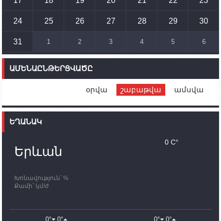
17
18
19
20
21
22
23
14:54
02.10.2023
Ադրբեջանի ԶՈՒ-ն կրակ է բացել Կութի հատվածում
տեղակայված հայկական դիրքերի անձնակազմի
24
25
26
27
28
29
30
համար սնունդ տեղափոխող մեքենայի
ուղղությամբ
31
1
2
3
4
5
6
14:46
02.10.2023
Մեր երկրները միևնույն մարտահրավերներն
ԱՄԵՆԱԸՆԹԵՐՑՎԱԾԸ
ունեն. կիպրոսցի խորհրդարանականը՝ Ալեն
Սիմոնյանին
օրվա
շաբաթվա
ամսվա
12:00
02.10.2023
Ֆրանսիայի ԱԳ նախարարը կայցելի Հայաստան
ԵՂԱՆԱԿ
11:30
02.10.2023
Սամվել Շահրամանյանն ու մի խումբ
0 C°
պատասխանատուներ կմնան ԼՂ-ում՝ մինչև
Երևան
որոնողափրկարարական աշխատանքների
ավարտը
Խոնավություն՝ %
11:03
02.10.2023
Քամի՝ կմ/ժ
ՄԱԿ-ի առաքելությունը շատ, շատ, շատ օգտակար
է Արցախի անապատում. Ժան-Քրիստոֆ Բյուսոն
10:43
02.10.2023
0°
0°
0°
0°