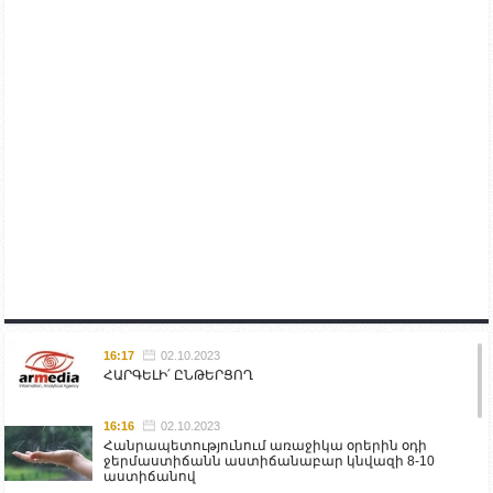
16:17
02.10.2023
ՀԱՐԳԵԼԻ՛ ԸՆԹԵՐՑՈՂ
16:16
02.10.2023
Հանրապետությունում առաջիկա օրերին օդի
ջերմաստիճանն աստիճանաբար կնվազի 8-10
աստիճանով