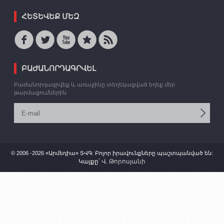
ՀԵՏԵՎԵՔ ՄԵԶ
ԲԱԺԱՆՈՐԴԱԳՐՎԵԼ
Բաժանորդագրվեք և առաջինը տեղեկացված եղեք մեր
թարմացումներին
© 2006 -2026 «Արմեդիա» ՏՎԳ: Բոլոր իրավունքները պաշտպանված են:
Կայքը՝
Վ. Թորոսյանի