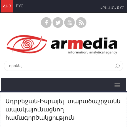
ՀԱՅ
РУС
ԵՐԵՎԱՆ
0 C°
Ադրբեջան-Իսրայել. տարածաշրջանն
ապակայունացնող
համագործակցություն