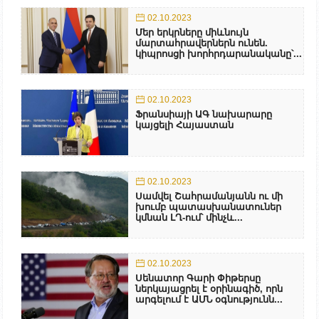
02.10.2023
Մեր երկրները միևնույն
մարտահրավերներն ունեն.
կիպրոսցի խորհրդարանականը՝...
02.10.2023
Ֆրանսիայի ԱԳ նախարարը
կայցելի Հայաստան
02.10.2023
Սամվել Շահրամանյանն ու մի
խումբ պատասխանատուներ
կմնան ԼՂ-ում՝ մինչև...
02.10.2023
Սենատոր Գարի Փիթերսը
ներկայացրել է օրինագիծ, որն
արգելում է ԱՄՆ օգնությունն...