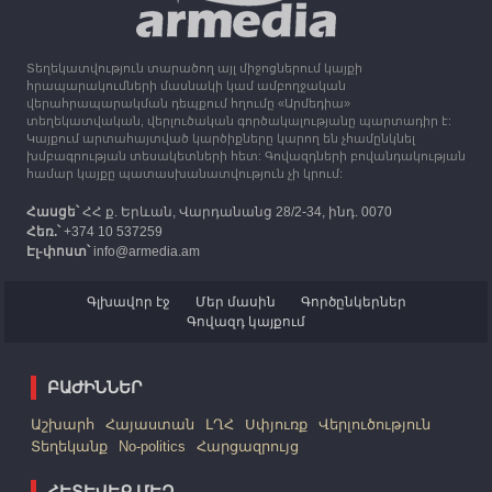
ստեռլինգ կհատկացնի՝ աջակցելու Լեռնային
Ղարաբաղից բռնի տեղահանվածներին
Տեղեկատվություն տարածող այլ միջոցներում կայքի
12:25
30.09.2023
հրապարակումների մասնակի կամ ամբողջական
Հայաստան է ժամանել բռնի տեղահանված 100
վերահրապարակման դեպքում հղումը «Արմեդիա»
հազար 417 արցախցի
տեղեկատվական, վերլուծական գործակալությանը պարտադիր է:
Կայքում արտահայտված կարծիքները կարող են չհամընկնել
խմբագրության տեսակետների հետ: Գովազդների բովանդակության
համար կայքը պատասխանատվություն չի կրում:
Հասցե՝
ՀՀ ք. Երևան, Վարդանանց 28/2-34, ինդ. 0070
Հեռ.՝
+374 10 537259
Էլ-փոստ՝
info@armedia.am
Գլխավոր էջ
Մեր մասին
Գործընկերներ
Գովազդ կայքում
ԲԱԺԻՆՆԵՐ
Աշխարհ
Հայաստան
ԼՂՀ
Սփյուռք
Վերլուծություն
Տեղեկանք
No-politics
Հարցազրույց
ՀԵՏԵՎԵՔ ՄԵԶ