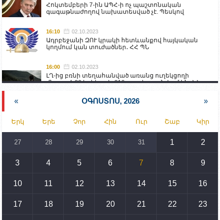
Հոկտեմբերի 7-ին ԱՊՀ-ի ոչ պաշտոնական
գագաթնաժողով նախատեսված չէ. Պեսկով
16:10
02.10.2023
Ադրբեջանի ԶՈՒ կրակի հետևանքով հայկական
կողմում կան տուժածներ․ ՀՀ ՊՆ
16:00
02.10.2023
ԼՂ-ից բռնի տեղահանված առանց ուղեկցողի
մնացած 20 երեխա և 216 տարեց գտնվում են ՀՀ
աշխատանքի և սոցիալական հարցերի
նախարարության հոգածության ներքո
«
ՕԳՈՍՏՈՍ, 2026
»
15:30
02.10.2023
Երկ
Երե
Չոր
Հին
Ուր
Շաբ
Կիր
Իրանը կողմ է տարածաշրջանի համար շահավետ
տրանսպորտային հաղորդակցությունների
զարգացմանը, սակայն ոչ՝ միջազգային
1
2
27
28
29
30
31
սահմանների փոփոխությանը
3
4
5
6
7
8
9
15:10
02.10.2023
Պետք է միջոցներ ձեռնարկել Ադրբեջանի կողմից
սպառնալիքները կասեցնելու համար. իսպանացի
10
11
12
13
14
15
16
պատգամավորը Գորիսում է
17
18
19
20
21
22
23
14:54
02.10.2023
Ադրբեջանի ԶՈՒ-ն կրակ է բացել Կութի հատվածում