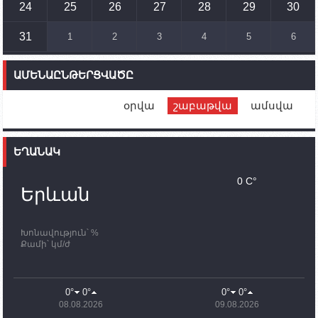
տեղակայված հայկական դիրքերի անձնակազմի
24
25
26
27
28
29
30
համար սնունդ տեղափոխող մեքենայի
ուղղությամբ
31
1
2
3
4
5
6
14:46
02.10.2023
Մեր երկրները միևնույն մարտահրավերներն
ԱՄԵՆԱԸՆԹԵՐՑՎԱԾԸ
ունեն. կիպրոսցի խորհրդարանականը՝ Ալեն
Սիմոնյանին
օրվա
շաբաթվա
ամսվա
12:00
02.10.2023
Ֆրանսիայի ԱԳ նախարարը կայցելի Հայաստան
ԵՂԱՆԱԿ
11:30
02.10.2023
Սամվել Շահրամանյանն ու մի խումբ
0 C°
պատասխանատուներ կմնան ԼՂ-ում՝ մինչև
Երևան
որոնողափրկարարական աշխատանքների
ավարտը
Խոնավություն՝ %
11:03
02.10.2023
Քամի՝ կմ/ժ
ՄԱԿ-ի առաքելությունը շատ, շատ, շատ օգտակար
է Արցախի անապատում. Ժան-Քրիստոֆ Բյուսոն
10:43
02.10.2023
0°
0°
0°
0°
Ադրբեջանի փոխվարչապետն այսօր կմեկնի
08.08.2026
09.08.2026
Ստեփանակերտ