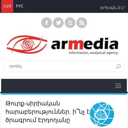
ՀԱՅ
РУС
ԵՐԵՎԱՆ
0 C°
Թուրք-սիրիական
հարաբերություններ. ի՞նչ է
ծրագրում Էրդողանը