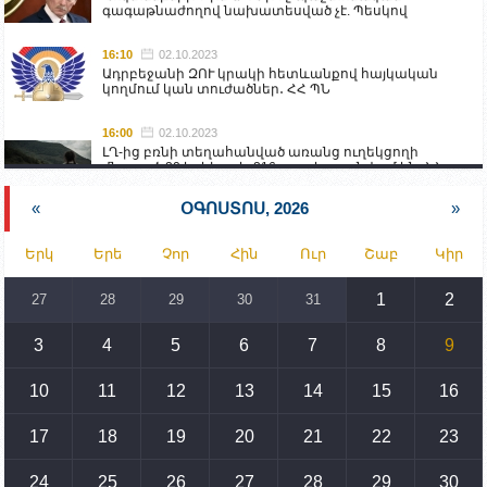
գագաթնաժողով նախատեսված չէ. Պեսկով
16:10
02.10.2023
Ադրբեջանի ԶՈՒ կրակի հետևանքով հայկական
կողմում կան տուժածներ․ ՀՀ ՊՆ
16:00
02.10.2023
ԼՂ-ից բռնի տեղահանված առանց ուղեկցողի
մնացած 20 երեխա և 216 տարեց գտնվում են ՀՀ
աշխատանքի և սոցիալական հարցերի
նախարարության հոգածության ներքո
«
ՕԳՈՍՏՈՍ, 2026
»
15:30
02.10.2023
Երկ
Երե
Չոր
Հին
Ուր
Շաբ
Կիր
Իրանը կողմ է տարածաշրջանի համար շահավետ
տրանսպորտային հաղորդակցությունների
զարգացմանը, սակայն ոչ՝ միջազգային
1
2
27
28
29
30
31
սահմանների փոփոխությանը
3
4
5
6
7
8
9
15:10
02.10.2023
Պետք է միջոցներ ձեռնարկել Ադրբեջանի կողմից
սպառնալիքները կասեցնելու համար. իսպանացի
10
11
12
13
14
15
16
պատգամավորը Գորիսում է
17
18
19
20
21
22
23
14:54
02.10.2023
Ադրբեջանի ԶՈՒ-ն կրակ է բացել Կութի հատվածում
տեղակայված հայկական դիրքերի անձնակազմի
24
25
26
27
28
29
30