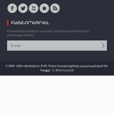
ԲԱԺԱՆՈՐԴԱԳՐՎԵԼ
Բաժանորդագրվեք և առաջինը տեղեկացված եղեք մեր
թարմացումներին
© 2006 -2026 «Արմեդիա» ՏՎԳ: Բոլոր իրավունքները պաշտպանված են:
Կայքը՝
Վ. Թորոսյանի