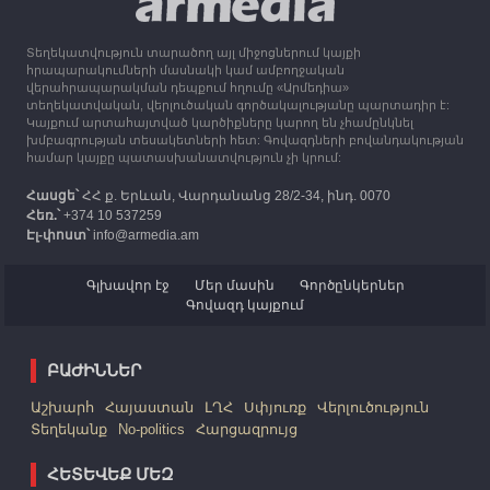
Ղարաբաղից բռնի տեղահանվածներին
Տեղեկատվություն տարածող այլ միջոցներում կայքի
12:25
30.09.2023
հրապարակումների մասնակի կամ ամբողջական
Հայաստան է ժամանել բռնի տեղահանված 100
վերահրապարակման դեպքում հղումը «Արմեդիա»
հազար 417 արցախցի
տեղեկատվական, վերլուծական գործակալությանը պարտադիր է:
Կայքում արտահայտված կարծիքները կարող են չհամընկնել
խմբագրության տեսակետների հետ: Գովազդների բովանդակության
համար կայքը պատասխանատվություն չի կրում:
Հասցե՝
ՀՀ ք. Երևան, Վարդանանց 28/2-34, ինդ. 0070
Հեռ.՝
+374 10 537259
Էլ-փոստ՝
info@armedia.am
Գլխավոր էջ
Մեր մասին
Գործընկերներ
Գովազդ կայքում
ԲԱԺԻՆՆԵՐ
Աշխարհ
Հայաստան
ԼՂՀ
Սփյուռք
Վերլուծություն
Տեղեկանք
No-politics
Հարցազրույց
ՀԵՏԵՎԵՔ ՄԵԶ