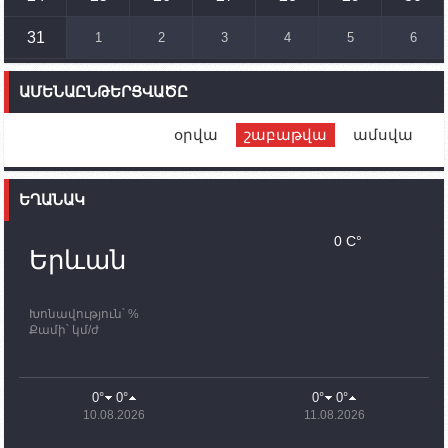
համար սնունդ տեղափոխող մեքենայի
ուղղությամբ
31
1
2
3
4
5
6
14:46
02.10.2023
Մեր երկրները միևնույն մարտահրավերներն
ԱՄԵՆԱԸՆԹԵՐՑՎԱԾԸ
ունեն. կիպրոսցի խորհրդարանականը՝ Ալեն
Սիմոնյանին
օրվա
շաբաթվա
ամսվա
12:00
02.10.2023
Ֆրանսիայի ԱԳ նախարարը կայցելի Հայաստան
ԵՂԱՆԱԿ
11:30
02.10.2023
Սամվել Շահրամանյանն ու մի խումբ
0 C°
պատասխանատուներ կմնան ԼՂ-ում՝ մինչև
Երևան
որոնողափրկարարական աշխատանքների
ավարտը
Խոնավություն՝ %
11:03
02.10.2023
Քամի՝ կմ/ժ
ՄԱԿ-ի առաքելությունը շատ, շատ, շատ օգտակար
է Արցախի անապատում. Ժան-Քրիստոֆ Բյուսոն
10:43
02.10.2023
0°
0°
0°
0°
Ադրբեջանի փոխվարչապետն այսօր կմեկնի
10.08.2026
11.08.2026
Ստեփանակերտ