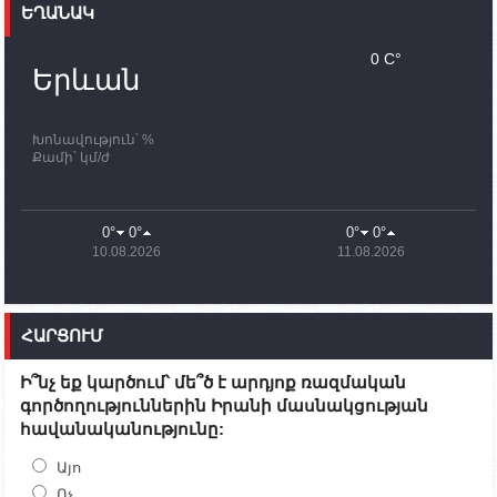
ԵՂԱՆԱԿ
11:30
02.10.2023
Սամվել Շահրամանյանն ու մի խումբ
0 C°
պատասխանատուներ կմնան ԼՂ-ում՝ մինչև
Երևան
որոնողափրկարարական աշխատանքների
ավարտը
Խոնավություն՝ %
11:03
02.10.2023
Քամի՝ կմ/ժ
ՄԱԿ-ի առաքելությունը շատ, շատ, շատ օգտակար
է Արցախի անապատում. Ժան-Քրիստոֆ Բյուսոն
10:43
02.10.2023
0°
0°
0°
0°
Ադրբեջանի փոխվարչապետն այսօր կմեկնի
10.08.2026
11.08.2026
Ստեփանակերտ
10:07
02.10.2023
Սենատոր Գարի Փիթերսը ներկայացրել է
ՀԱՐՑՈՒՄ
օրինագիծ, որն արգելում է ԱՄՆ օգնությունն
Ադրբեջանին
Ի՞նչ եք կարծում՝ մե՞ծ է արդյոք ռազմական
09:38
02.10.2023
գործողություններին Իրանի մասնակցության
Խումբն Արցախում կմնա` մինչև զոհվածների
հավանականությունը:
աճյունների ու անհետ կորածների
որոնողափրկարարական աշխատանքների
ավարտը. Թադևոսյան
Այո
Ոչ