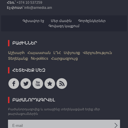
Հեռ.՝
+374 10 537259
Էլ-փոստ՝
info@armedia.am
Գլխավոր էջ
Մեր մասին
Գործընկերներ
Գովազդ կայքում
ԲԱԺԻՆՆԵՐ
Աշխարհ
Հայաստան
ԼՂՀ
Սփյուռք
Վերլուծություն
Տեղեկանք
No-politics
Հարցազրույց
ՀԵՏԵՎԵՔ ՄԵԶ
ԲԱԺԱՆՈՐԴԱԳՐՎԵԼ
Բաժանորդագրվեք և առաջինը տեղեկացված եղեք մեր
թարմացումներին