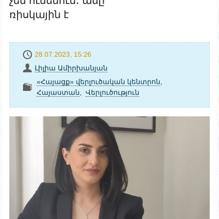
չեն ունենում․ աճը
ռիսկային է
28.07.2023, 15:26
Լիլիա Ամիրխանյան
«Հայացք» վերլուծական կենտրոն
,
Հայաստան
,
Վերլուծություն