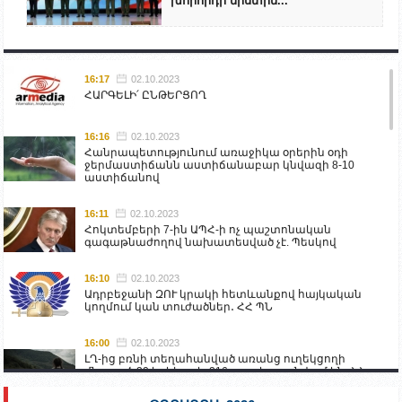
խորհրդի նիստին...
16:17
02.10.2023
ՀԱՐԳԵԼԻ՛ ԸՆԹԵՐՑՈՂ
16:16
02.10.2023
Հանրապետությունում առաջիկա օրերին օդի
ջերմաստիճանն աստիճանաբար կնվազի 8-10
աստիճանով
16:11
02.10.2023
Հոկտեմբերի 7-ին ԱՊՀ-ի ոչ պաշտոնական
գագաթնաժողով նախատեսված չէ. Պեսկով
16:10
02.10.2023
Ադրբեջանի ԶՈՒ կրակի հետևանքով հայկական
կողմում կան տուժածներ․ ՀՀ ՊՆ
16:00
02.10.2023
ԼՂ-ից բռնի տեղահանված առանց ուղեկցողի
մնացած 20 երեխա և 216 տարեց գտնվում են ՀՀ
աշխատանքի և սոցիալական հարցերի
նախարարության հոգածության ներքո