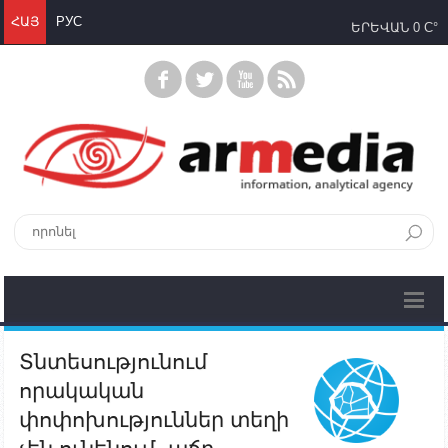
ՀԱՅ
РУС
ԵՐԵՎԱՆ
0 C°
Տնտեսությունում
որակական
փոփոխություններ տեղի