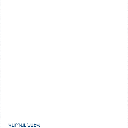
ԿԱՐԴԱԼ ՆԱԵՎ