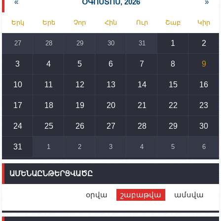
«
ՕԳՈՍՏՈՍ, 2026
»
15:30
02.10.2023
Երկ
Երե
Չոր
Հին
Ուր
Շաբ
Կիր
Իրանը կողմ է տարածաշրջանի համար շահավետ
տրանսպորտային հաղորդակցությունների
զարգացմանը, սակայն ոչ՝ միջազգային
1
2
27
28
29
30
31
սահմանների փոփոխությանը
3
4
5
6
7
8
9
15:10
02.10.2023
Պետք է միջոցներ ձեռնարկել Ադրբեջանի կողմից
սպառնալիքները կասեցնելու համար. իսպանացի
10
11
12
13
14
15
16
պատգամավորը Գորիսում է
17
18
19
20
21
22
23
14:54
02.10.2023
Ադրբեջանի ԶՈՒ-ն կրակ է բացել Կութի հատվածում
տեղակայված հայկական դիրքերի անձնակազմի
24
25
26
27
28
29
30
համար սնունդ տեղափոխող մեքենայի
ուղղությամբ
31
1
2
3
4
5
6
14:46
02.10.2023
Մեր երկրները միևնույն մարտահրավերներն
ԱՄԵՆԱԸՆԹԵՐՑՎԱԾԸ
ունեն. կիպրոսցի խորհրդարանականը՝ Ալեն
Սիմոնյանին
օրվա
շաբաթվա
ամսվա
12:00
02.10.2023
Ֆրանսիայի ԱԳ նախարարը կայցելի Հայաստան