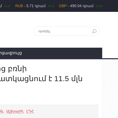
ամ
RUB
- 5.71 դրամ
GBP
- 490.04 դրամ
+0,27
+0,71
+0,04
րցազրույց
ց բռնի
կացնում է 11.5 մլն
ան
,
Աշխարհ
,
ԼՂՀ