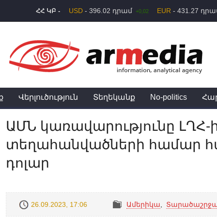
USD
- 396.02 դրամ
EUR
- 431.27 դր
ՀՀ ԿԲ -
+0,02
ք
Վերլուծություն
Տեղեկանք
No-politics
Հա
ԱՄՆ կառավարությունը ԼՂՀ-ի
տեղահանվածների համար հատ
դոլար
26.09.2023, 17:06
Ամերիկա
,
Տարածաշրջ