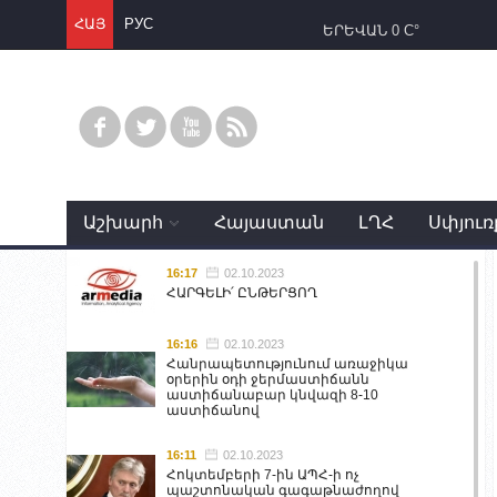
ՀԱՅ
РУС
ԵՐԵՎԱՆ
0 C°
Աշխարհ
Հայաստան
ԼՂՀ
Սփյուռ
16:17
02.10.2023
ՀԱՐԳԵԼԻ՛ ԸՆԹԵՐՑՈՂ
16:16
02.10.2023
Հանրապետությունում առաջիկա
օրերին օդի ջերմաստիճանն
աստիճանաբար կնվազի 8-10
աստիճանով
16:11
02.10.2023
Հոկտեմբերի 7-ին ԱՊՀ-ի ոչ
պաշտոնական գագաթնաժողով