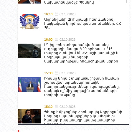
նախատեսված չէ. Պեսկով
16:10
02.10.2023
Ադրբեջանի ԶՈՒ կրակի հետևանքով
հայկական կողմում կան տուժածներ․ ՀՀ
ՊՆ
16:00
02.10.2023
ԼՂ-ից բռնի տեղահանված առանց
ուղեկցողի մնացած 20 երեխա և 216
տարեց գտնվում են ՀՀ աշխատանքի և
սոցիալական հարցերի
նախարարության հոգածության ներքո
15:30
02.10.2023
Իրանը կողմ է տարածաշրջանի համար
շահավետ տրանսպորտային
հաղորդակցությունների զարգացմանը,
սակայն ոչ՝ միջազգային սահմանների
փոփոխությանը
15:10
02.10.2023
Պետք է միջոցներ ձեռնարկել Ադրբեջանի
կողմից սպառնալիքները կասեցնելու
համար. իսպանացի պատգամավորը
Գորիսում է