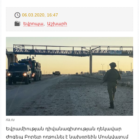
06.03.2020, 16:47
Եվրոպա
,
Աշխարհ
ria.ru
Եվրամիության դիվանագիտության ղեկավար
Ժոզեպ Բորելը ողջունել է նախօրեին Մոսկվայում