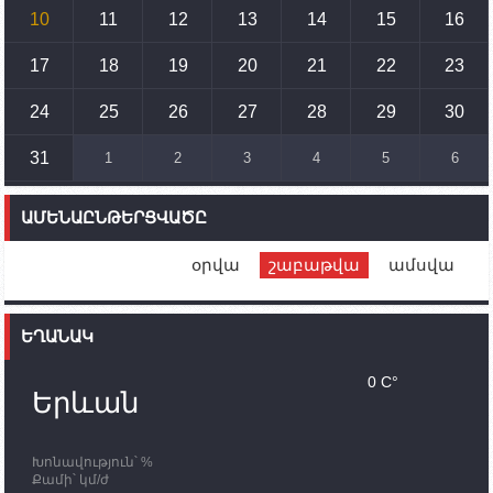
սպառնալիքները կասեցնելու համար. իսպանացի
10
11
12
13
14
15
16
պատգամավորը Գորիսում է
17
18
19
20
21
22
23
14:54
02.10.2023
Ադրբեջանի ԶՈՒ-ն կրակ է բացել Կութի հատվածում
տեղակայված հայկական դիրքերի անձնակազմի
24
25
26
27
28
29
30
համար սնունդ տեղափոխող մեքենայի
ուղղությամբ
31
1
2
3
4
5
6
14:46
02.10.2023
Մեր երկրները միևնույն մարտահրավերներն
ԱՄԵՆԱԸՆԹԵՐՑՎԱԾԸ
ունեն. կիպրոսցի խորհրդարանականը՝ Ալեն
Սիմոնյանին
օրվա
շաբաթվա
ամսվա
12:00
02.10.2023
Ֆրանսիայի ԱԳ նախարարը կայցելի Հայաստան
ԵՂԱՆԱԿ
11:30
02.10.2023
Սամվել Շահրամանյանն ու մի խումբ
0 C°
պատասխանատուներ կմնան ԼՂ-ում՝ մինչև
Երևան
որոնողափրկարարական աշխատանքների
ավարտը
Խոնավություն՝ %
11:03
02.10.2023
Քամի՝ կմ/ժ
ՄԱԿ-ի առաքելությունը շատ, շատ, շատ օգտակար