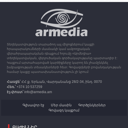
15:25
30.09.2023
Օդի ջերմաստիճանը կնվազի 7-10 աստիճանով,
սպասվում է անձրև և ամպրոպ
13:16
30.09.2023
Միացյալ Թագավորությունը 1 միլիոն ֆունտ
ստեռլինգ կհատկացնի՝ աջակցելու Լեռնային
Ղարաբաղից բռնի տեղահանվածներին
Տեղեկատվություն տարածող այլ միջոցներում կայքի
12:25
30.09.2023
հրապարակումների մասնակի կամ ամբողջական
Հայաստան է ժամանել բռնի տեղահանված 100
վերահրապարակման դեպքում հղումը «Արմեդիա»
հազար 417 արցախցի
տեղեկատվական, վերլուծական գործակալությանը պարտադիր է:
Կայքում արտահայտված կարծիքները կարող են չհամընկնել
խմբագրության տեսակետների հետ: Գովազդների բովանդակության
համար կայքը պատասխանատվություն չի կրում:
Հասցե՝
ՀՀ ք. Երևան, Վարդանանց 28/2-34, ինդ. 0070
Հեռ.՝
+374 10 537259
Էլ-փոստ՝
info@armedia.am
Գլխավոր էջ
Մեր մասին
Գործընկերներ
Գովազդ կայքում
ԲԱԺԻՆՆԵՐ