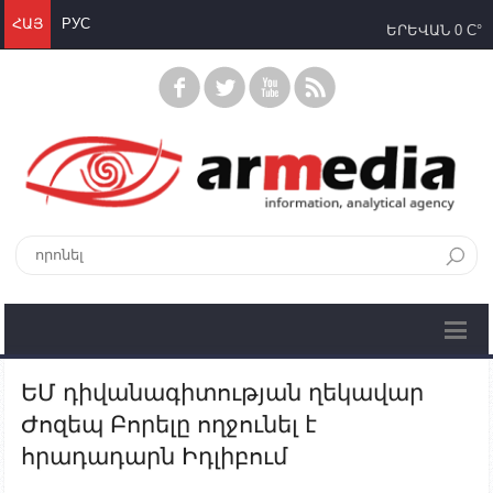
ՀԱՅ
РУС
ԵՐԵՎԱՆ
0 C°
ԵՄ դիվանագիտության ղեկավար
Ժոզեպ Բորելը ողջունել է
հրադադարն Իդլիբում