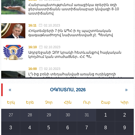
Հանրապետությունում առաջիկա օրերին օդի
ջերմաստիճանն աստիճանաբար կնվազի 8-10
աստիճանով
16:11
02.10.2023
Հոկտեմբերի 7-ին ԱՊՀ-ի ոչ պաշտոնական
գագաթնաժողով նախատեսված չէ. Պեսկով
16:10
02.10.2023
Ադրբեջանի ԶՈՒ կրակի հետևանքով հայկական
կողմում կան տուժածներ․ ՀՀ ՊՆ
16:00
02.10.2023
ԼՂ-ից բռնի տեղահանված առանց ուղեկցողի
մնացած 20 երեխա և 216 տարեց գտնվում են ՀՀ
աշխատանքի և սոցիալական հարցերի
նախարարության հոգածության ներքո
«
ՕԳՈՍՏՈՍ, 2026
»
15:30
02.10.2023
Երկ
Երե
Չոր
Հին
Ուր
Շաբ
Կիր
Իրանը կողմ է տարածաշրջանի համար շահավետ
տրանսպորտային հաղորդակցությունների
զարգացմանը, սակայն ոչ՝ միջազգային
1
2
27
28
29
30
31
սահմանների փոփոխությանը
3
4
5
6
7
8
9
15:10
02.10.2023
Պետք է միջոցներ ձեռնարկել Ադրբեջանի կողմից