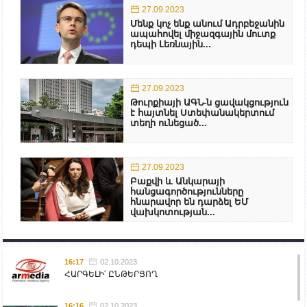
27.09.2023
Մենք կոչ ենք անում Ադրբեջանին
ապահովել միջազգային մուտք
դեպի Լեռնային...
27.09.2023
Թուրքիայի ԱԳՆ-ն ցավակցություն
է հայտնել Ստեփանակերտում
տեղի ունեցած...
27.09.2023
Բաքվի և Անկարայի
հանցագործությունները
հնարավոր են դարձել ԵՄ
վախկոտության...
16:17
02.10.2023
ՀԱՐԳԵԼԻ՛ ԸՆԹԵՐՑՈՂ
16:16
02.10.2023