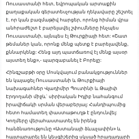
Ռուսաստանի հետ, եվրոպական արտաքին
քաղաքական գերատեսչության ղեկավարը շեշտել
է, որ կան բազմաթիվ հարցեր, որոնց հիման վրա
անհրաժեշտ է բարելավել շփումները ինչպես
Ռուսաստանի, այնպես էլ Թուրքիայի հետ: «Շատ
թեմաներ կան, որոնք մենք պետք է բարելավենք,
քննարկենք: Հենց այդ պատճառով էլ մենք այսօր
այստեղ ենք»,- պարզաբանել է Բորելը:
Հինգշաբթի օրը Մոսկվայում բանակցություններ
են կայացել Ռուսաստանի և Թուրքիայի
նախագահներ Վլադիմիր Պուտինի և Թայիփ
Էրդողանի միջև` սիրիական Իդլիբ նահանգում
իրավիճակի սրման վերաբերյալ: Հանդիպումից
հետո համատեղ փաստաթուղթ է ընդունվել:
Կողմերը վերահաստատել են իրենց
հանձնառությունը «Աստանայի ձևաչափին» և
հայտարարել են կեսգիշերից սկսած հրադադարի