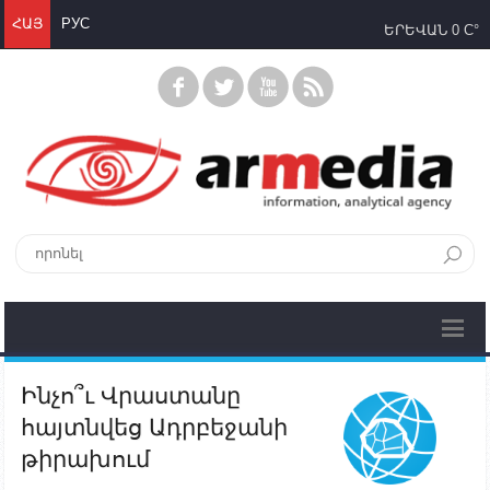
ՀԱՅ
РУС
ԵՐԵՎԱՆ
0 C°
Ինչո՞ւ Վրաստանը
հայտնվեց Ադրբեջանի
թիրախում