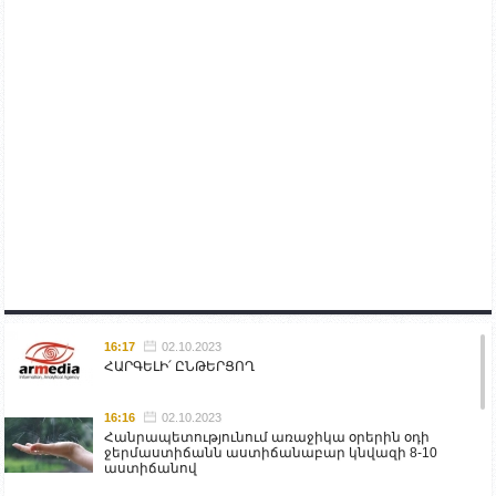
16:17
02.10.2023
ՀԱՐԳԵԼԻ՛ ԸՆԹԵՐՑՈՂ
16:16
02.10.2023
Հանրապետությունում առաջիկա օրերին օդի
ջերմաստիճանն աստիճանաբար կնվազի 8-10
աստիճանով