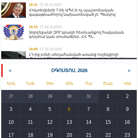
16:11
02.10.2023
Հոկտեմբերի 7-ին ԱՊՀ-ի ոչ պաշտոնական
գագաթնաժողով նախատեսված չէ. Պեսկով
16:10
02.10.2023
Ադրբեջանի ԶՈՒ կրակի հետևանքով հայկական
կողմում կան տուժածներ․ ՀՀ ՊՆ
16:00
02.10.2023
ԼՂ-ից բռնի տեղահանված առանց ուղեկցողի
մնացած 20 երեխա և 216 տարեց գտնվում են ՀՀ
աշխատանքի և սոցիալական հարցերի
նախարարության հոգածության ներքո
«
ՕԳՈՍՏՈՍ, 2026
»
15:30
02.10.2023
Երկ
Երե
Չոր
Հին
Ուր
Շաբ
Կիր
Իրանը կողմ է տարածաշրջանի համար շահավետ
տրանսպորտային հաղորդակցությունների
զարգացմանը, սակայն ոչ՝ միջազգային
1
2
27
28
29
30
31
սահմանների փոփոխությանը
3
4
5
6
7
8
9
15:10
02.10.2023
Պետք է միջոցներ ձեռնարկել Ադրբեջանի կողմից
սպառնալիքները կասեցնելու համար. իսպանացի
10
11
12
13
14
15
16
պատգամավորը Գորիսում է
17
18
19
20
21
22
23
14:54
02.10.2023