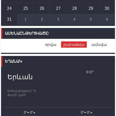
Ադրբեջանի ԶՈՒ-ն կրակ է բացել Կութի հատվածում
տեղակայված հայկական դիրքերի անձնակազմի
24
25
26
27
28
29
30
համար սնունդ տեղափոխող մեքենայի
ուղղությամբ
31
1
2
3
4
5
6
14:46
02.10.2023
Մեր երկրները միևնույն մարտահրավերներն
ԱՄԵՆԱԸՆԹԵՐՑՎԱԾԸ
ունեն. կիպրոսցի խորհրդարանականը՝ Ալեն
Սիմոնյանին
օրվա
շաբաթվա
ամսվա
12:00
02.10.2023
Ֆրանսիայի ԱԳ նախարարը կայցելի Հայաստան
ԵՂԱՆԱԿ
11:30
02.10.2023
Սամվել Շահրամանյանն ու մի խումբ
0 C°
պատասխանատուներ կմնան ԼՂ-ում՝ մինչև
Երևան
որոնողափրկարարական աշխատանքների
ավարտը
Խոնավություն՝ %
11:03
02.10.2023
Քամի՝ կմ/ժ
ՄԱԿ-ի առաքելությունը շատ, շատ, շատ օգտակար
է Արցախի անապատում. Ժան-Քրիստոֆ Բյուսոն
10:43
02.10.2023
0°
0°
0°
0°
Ադրբեջանի փոխվարչապետն այսօր կմեկնի