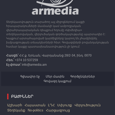
13:16
30.09.2023
Միացյալ Թագավորությունը 1 միլիոն ֆունտ
ստեռլինգ կհատկացնի՝ աջակցելու Լեռնային
Ղարաբաղից բռնի տեղահանվածներին
Տեղեկատվություն տարածող այլ միջոցներում կայքի
12:25
30.09.2023
հրապարակումների մասնակի կամ ամբողջական
Հայաստան է ժամանել բռնի տեղահանված 100
վերահրապարակման դեպքում հղումը «Արմեդիա»
հազար 417 արցախցի
տեղեկատվական, վերլուծական գործակալությանը պարտադիր է:
Կայքում արտահայտված կարծիքները կարող են չհամընկնել
խմբագրության տեսակետների հետ: Գովազդների բովանդակության
համար կայքը պատասխանատվություն չի կրում:
Հասցե՝
ՀՀ ք. Երևան, Վարդանանց 28/2-34, ինդ. 0070
Հեռ.՝
+374 10 537259
Էլ-փոստ՝
info@armedia.am
Գլխավոր էջ
Մեր մասին
Գործընկերներ
Գովազդ կայքում
ԲԱԺԻՆՆԵՐ
Աշխարհ
Հայաստան
ԼՂՀ
Սփյուռք
Վերլուծություն
Տեղեկանք
No-politics
Հարցազրույց