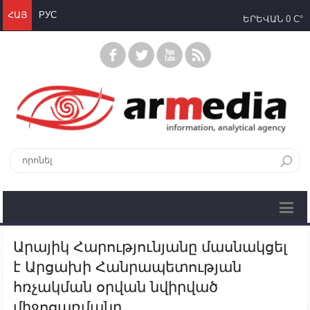
ՀԱՅ
РУС
ԵՐԵՎԱՆ
0 C°
Արայիկ Հարությունյանը մասնակցել
է Արցախի Հանրապետության
հռչակման օրվան նվիրված
միջոցառմանը