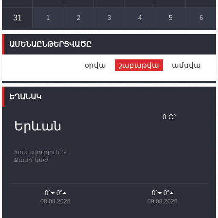
համար սնունդ տեղափոխող մեքենայի
ուղղությամբ
31
1
2
3
4
5
6
14:46
02.10.2023
Մեր երկրները միևնույն մարտահրավերներն
ԱՄԵՆԱԸՆԹԵՐՑՎԱԾԸ
ունեն. կիպրոսցի խորհրդարանականը՝ Ալեն
Սիմոնյանին
օրվա
շաբաթվա
ամսվա
12:00
02.10.2023
Ֆրանսիայի ԱԳ նախարարը կայցելի Հայաստան
ԵՂԱՆԱԿ
11:30
02.10.2023
Սամվել Շահրամանյանն ու մի խումբ
0 C°
պատասխանատուներ կմնան ԼՂ-ում՝ մինչև
Երևան
որոնողափրկարարական աշխատանքների
ավարտը
Խոնավություն՝ %
11:03
02.10.2023
Քամի՝ կմ/ժ
ՄԱԿ-ի առաքելությունը շատ, շատ, շատ օգտակար
է Արցախի անապատում. Ժան-Քրիստոֆ Բյուսոն
10:43
02.10.2023
0°
0°
0°
0°
Ադրբեջանի փոխվարչապետն այսօր կմեկնի
08.08.2026
09.08.2026
Ստեփանակերտ