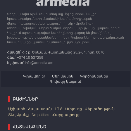
Ղարաբաղից բռնի տեղահանվածներին
Տեղեկատվություն տարածող այլ միջոցներում կայքի
12:25
30.09.2023
հրապարակումների մասնակի կամ ամբողջական
Հայաստան է ժամանել բռնի տեղահանված 100
վերահրապարակման դեպքում հղումը «Արմեդիա»
հազար 417 արցախցի
տեղեկատվական, վերլուծական գործակալությանը պարտադիր է:
Կայքում արտահայտված կարծիքները կարող են չհամընկնել
խմբագրության տեսակետների հետ: Գովազդների բովանդակության
համար կայքը պատասխանատվություն չի կրում:
Հասցե՝
ՀՀ ք. Երևան, Վարդանանց 28/2-34, ինդ. 0070
Հեռ.՝
+374 10 537259
Էլ-փոստ՝
info@armedia.am
Գլխավոր էջ
Մեր մասին
Գործընկերներ
Գովազդ կայքում
ԲԱԺԻՆՆԵՐ
Աշխարհ
Հայաստան
ԼՂՀ
Սփյուռք
Վերլուծություն
Տեղեկանք
No-politics
Հարցազրույց
ՀԵՏԵՎԵՔ ՄԵԶ