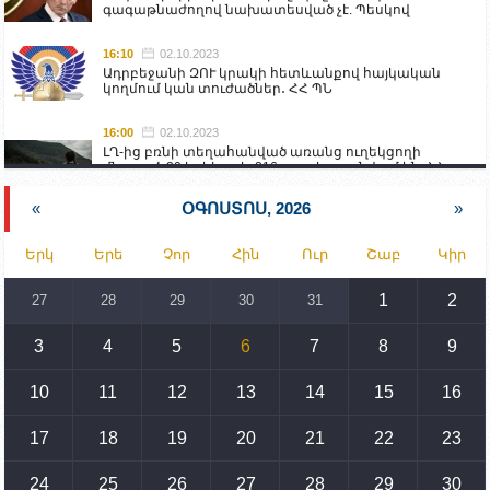
գագաթնաժողով նախատեսված չէ. Պեսկով
16:10
02.10.2023
Ադրբեջանի ԶՈՒ կրակի հետևանքով հայկական
կողմում կան տուժածներ․ ՀՀ ՊՆ
16:00
02.10.2023
ԼՂ-ից բռնի տեղահանված առանց ուղեկցողի
մնացած 20 երեխա և 216 տարեց գտնվում են ՀՀ
աշխատանքի և սոցիալական հարցերի
նախարարության հոգածության ներքո
«
ՕԳՈՍՏՈՍ, 2026
»
15:30
02.10.2023
Երկ
Երե
Չոր
Հին
Ուր
Շաբ
Կիր
Իրանը կողմ է տարածաշրջանի համար շահավետ
տրանսպորտային հաղորդակցությունների
զարգացմանը, սակայն ոչ՝ միջազգային
1
2
27
28
29
30
31
սահմանների փոփոխությանը
3
4
5
6
7
8
9
15:10
02.10.2023
Պետք է միջոցներ ձեռնարկել Ադրբեջանի կողմից
սպառնալիքները կասեցնելու համար. իսպանացի
10
11
12
13
14
15
16
պատգամավորը Գորիսում է
17
18
19
20
21
22
23
14:54
02.10.2023
Ադրբեջանի ԶՈՒ-ն կրակ է բացել Կութի հատվածում
տեղակայված հայկական դիրքերի անձնակազմի
24
25
26
27
28
29
30