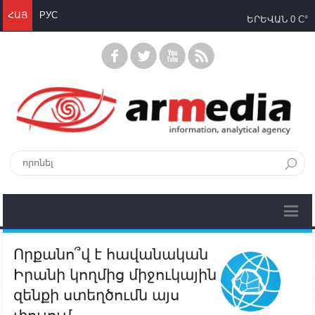
ՀԱՅ
РУС
ԵՐԵՎԱՆ
0 C°
Որքանո՞վ է հավանական
Իրանի կողմից միջուկային
զենքի ստեղծումն այս