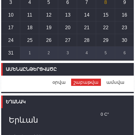
3
4
5
6
7
8
9
15:10
02.10.2023
Պետք է միջոցներ ձեռնարկել Ադրբեջանի կողմից
սպառնալիքները կասեցնելու համար. իսպանացի
10
11
12
13
14
15
16
պատգամավորը Գորիսում է
17
18
19
20
21
22
23
14:54
02.10.2023
Ադրբեջանի ԶՈՒ-ն կրակ է բացել Կութի հատվածում
տեղակայված հայկական դիրքերի անձնակազմի
24
25
26
27
28
29
30
համար սնունդ տեղափոխող մեքենայի
ուղղությամբ
31
1
2
3
4
5
6
14:46
02.10.2023
Մեր երկրները միևնույն մարտահրավերներն
ԱՄԵՆԱԸՆԹԵՐՑՎԱԾԸ
ունեն. կիպրոսցի խորհրդարանականը՝ Ալեն
Սիմոնյանին
օրվա
շաբաթվա
ամսվա
12:00
02.10.2023
Ֆրանսիայի ԱԳ նախարարը կայցելի Հայաստան
ԵՂԱՆԱԿ
11:30
02.10.2023
Սամվել Շահրամանյանն ու մի խումբ
0 C°
պատասխանատուներ կմնան ԼՂ-ում՝ մինչև
Երևան
որոնողափրկարարական աշխատանքների
ավարտը