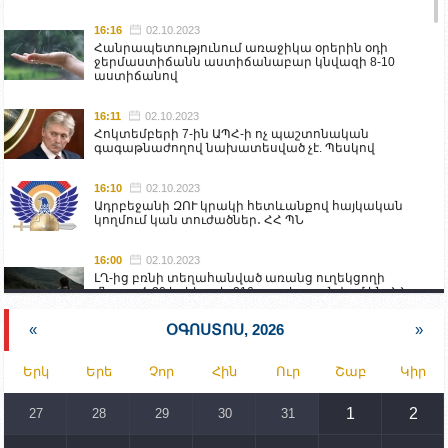
16:16
02.10.2023
Հանրապետությունում առաջիկա օրերին օդի
ջերմաստիճանն աստիճանաբար կնվազի 8-10
աստիճանով
16:11
02.10.2023
Հոկտեմբերի 7-ին ԱՊՀ-ի ոչ պաշտոնական
գագաթնաժողով նախատեսված չէ. Պեսկով
16:10
02.10.2023
Ադրբեջանի ԶՈՒ կրակի հետևանքով հայկական
կողմում կան տուժածներ․ ՀՀ ՊՆ
16:00
02.10.2023
ԼՂ-ից բռնի տեղահանված առանց ուղեկցողի
մնացած 20 երեխա և 216 տարեց գտնվում են ՀՀ
աշխատանքի և սոցիալական հարցերի
նախարարության հոգածության ներքո
«
ՕԳՈՍՏՈՍ, 2026
»
15:30
02.10.2023
Երկ
Երե
Չոր
Հին
Ուր
Շաբ
Կիր
Իրանը կողմ է տարածաշրջանի համար շահավետ
տրանսպորտային հաղորդակցությունների
զարգացմանը, սակայն ոչ՝ միջազգային
1
2
27
28
29
30
31
սահմանների փոփոխությանը