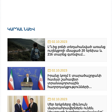
ԿԱՐԴԱԼ ՆԱԵՎ
02.10.2023
ԼՂ-ից բռնի տեղահանված առանց
ուղեկցողի մնացած 20 երեխա և
216 տարեց գտնվում...
02.10.2023
Իրանը կողմ է տարածաշրջանի
համար շահավետ
տրանսպորտային
հաղորդակցությունների...
02.10.2023
Մեր երկրները միևնույն
մարտահրավերներն ունեն.
կիպրոսցի խորհրդարանականը՝...