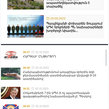
ապատեղեկատվություն է
տարածել
29.09.2023
Պապիկյանի փոխարեն Տուլայում
ԱՊՀ երկրների ՊՆ նախարարների
խորհրդի նիստին...
16:17
02.10.2023
ՀԱՐԳԵԼԻ՛ ԸՆԹԵՐՑՈՂ
16:16
02.10.2023
Հանրապետությունում առաջիկա օրերին օդի
ջերմաստիճանն աստիճանաբար կնվազի 8-10
աստիճանով
16:11
02.10.2023
Հոկտեմբերի 7-ին ԱՊՀ-ի ոչ պաշտոնական
գագաթնաժողով նախատեսված չէ. Պեսկով
16:10
02.10.2023