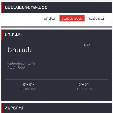
Մեր երկրները միևնույն մարտահրավերներն
ԱՄԵՆԱԸՆԹԵՐՑՎԱԾԸ
ունեն. կիպրոսցի խորհրդարանականը՝ Ալեն
Սիմոնյանին
օրվա
շաբաթվա
ամսվա
12:00
02.10.2023
Ֆրանսիայի ԱԳ նախարարը կայցելի Հայաստան
ԵՂԱՆԱԿ
11:30
02.10.2023
Սամվել Շահրամանյանն ու մի խումբ
0 C°
պատասխանատուներ կմնան ԼՂ-ում՝ մինչև
Երևան
որոնողափրկարարական աշխատանքների
ավարտը
Խոնավություն՝ %
11:03
02.10.2023
Քամի՝ կմ/ժ
ՄԱԿ-ի առաքելությունը շատ, շատ, շատ օգտակար
է Արցախի անապատում. Ժան-Քրիստոֆ Բյուսոն
10:43
02.10.2023
0°
0°
0°
0°
Ադրբեջանի փոխվարչապետն այսօր կմեկնի
10.08.2026
11.08.2026
Ստեփանակերտ
10:07
02.10.2023
Սենատոր Գարի Փիթերսը ներկայացրել է
ՀԱՐՑՈՒՄ
օրինագիծ, որն արգելում է ԱՄՆ օգնությունն
Ադրբեջանին