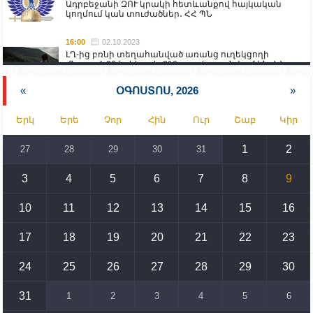
Ադրբեջանի ԶՈՒ կրակի հետևանքով հայկական
կողմում կան տուժածներ․ ՀՀ ՊՆ
16:00
02.10.2023
ԼՂ-ից բռնի տեղահանված առանց ուղեկցողի
մնացած 20 երեխա և 216 տարեց գտնվում են ՀՀ
աշխատանքի և սոցիալական հարցերի
նախարարության հոգածության ներքո
«
ՕԳՈՍՏՈՍ, 2026
»
15:30
02.10.2023
Երկ
Երե
Չոր
Հին
Ուր
Շաբ
Կիր
Իրանը կողմ է տարածաշրջանի համար շահավետ
տրանսպորտային հաղորդակցությունների
զարգացմանը, սակայն ոչ՝ միջազգային
1
2
27
28
29
30
31
սահմանների փոփոխությանը
3
4
5
6
7
8
9
15:10
02.10.2023
Պետք է միջոցներ ձեռնարկել Ադրբեջանի կողմից
սպառնալիքները կասեցնելու համար. իսպանացի
10
11
12
13
14
15
16
պատգամավորը Գորիսում է
17
18
19
20
21
22
23
14:54
02.10.2023
Ադրբեջանի ԶՈՒ-ն կրակ է բացել Կութի հատվածում
տեղակայված հայկական դիրքերի անձնակազմի
24
25
26
27
28
29
30
համար սնունդ տեղափոխող մեքենայի
ուղղությամբ
31
1
2
3
4
5
6
14:46
02.10.2023