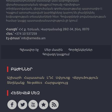
հրապարակումների մասնակի կամ ամբողջական
Հայաստան է ժամանել բռնի տեղահանված 100
վերահրապարակման դեպքում հղումը «Արմեդիա»
հազար 417 արցախցի
տեղեկատվական, վերլուծական գործակալությանը պարտադիր է:
Կայքում արտահայտված կարծիքները կարող են չհամընկնել
խմբագրության տեսակետների հետ: Գովազդների բովանդակության
համար կայքը պատասխանատվություն չի կրում:
Հասցե՝
ՀՀ ք. Երևան, Վարդանանց 28/2-34, ինդ. 0070
Հեռ.՝
+374 10 537259
Էլ-փոստ՝
info@armedia.am
Գլխավոր էջ
Մեր մասին
Գործընկերներ
Գովազդ կայքում
ԲԱԺԻՆՆԵՐ
Աշխարհ
Հայաստան
ԼՂՀ
Սփյուռք
Վերլուծություն
Տեղեկանք
No-politics
Հարցազրույց
ՀԵՏԵՎԵՔ ՄԵԶ