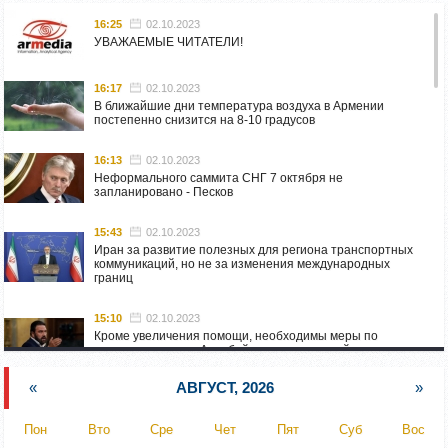
16:25
02.10.2023
УВАЖАЕМЫЕ ЧИТАТЕЛИ!
16:17
02.10.2023
В ближайшие дни температура воздуха в Армении
постепенно снизится на 8-10 градусов
16:13
02.10.2023
Неформального саммита СНГ 7 октября не
запланировано - Песков
15:43
02.10.2023
Иран за развитие полезных для региона транспортных
коммуникаций, но не за изменения международных
границ
15:10
02.10.2023
Кроме увеличения помощи, необходимы меры по
пресечению угроз Азербайджана: испанский депутат
приехал в Горис
«
АВГУСТ, 2026
»
14:54
02.10.2023
Азербайджан обстреляли автомобиль ВС Армении,
Пон
Вто
Сре
Чет
Пят
Суб
Вос
перевозивший продовольствие