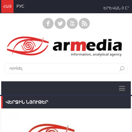
ՀԱՅ
РУС
ԵՐԵՎԱՆ
0 C°
ՎԵՐՋԻՆ ՆՅՈՒԹԵՐ