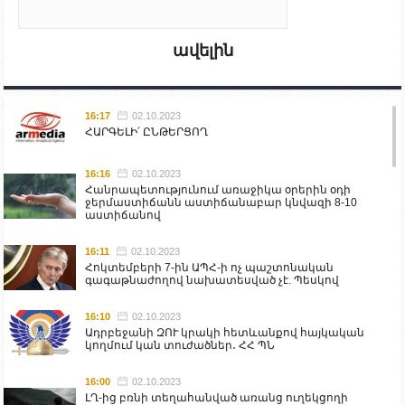
ավելին
16:17
02.10.2023
ՀԱՐԳԵԼԻ՛ ԸՆԹԵՐՑՈՂ
16:16
02.10.2023
Հանրապետությունում առաջիկա օրերին օդի
ջերմաստիճանն աստիճանաբար կնվազի 8-10
աստիճանով
16:11
02.10.2023
Հոկտեմբերի 7-ին ԱՊՀ-ի ոչ պաշտոնական
գագաթնաժողով նախատեսված չէ. Պեսկով
16:10
02.10.2023
Ադրբեջանի ԶՈՒ կրակի հետևանքով հայկական
կողմում կան տուժածներ․ ՀՀ ՊՆ
16:00
02.10.2023
ԼՂ-ից բռնի տեղահանված առանց ուղեկցողի