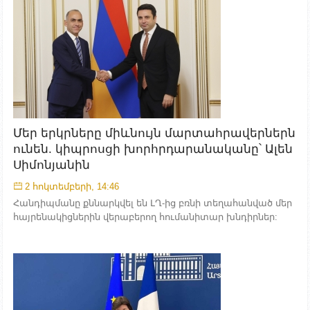
Մեր երկրները միևնույն մարտահրավերներն
ունեն. կիպրոսցի խորհրդարանականը՝ Ալեն
Սիմոնյանին
2 հոկտեմբերի, 14:46
Հանդիպմանը քննարկվել են ԼՂ-ից բռնի տեղահանված մեր
հայրենակիցներին վերաբերող հումանիտար խնդիրներ: