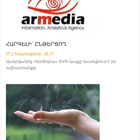
ՀԱՐԳԵԼԻ՛ ԸՆԹԵՐՑՈՂ
2 հոկտեմբերի, 16:17
Այսօրվանից «Արմեդիա» ՏՎԳ կայքը կասեցնում է իր
աշխատանքը: