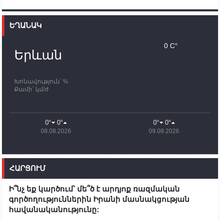
12:00
02.10.2023
Ֆրանսիայի ԱԳ նախարարը կայցելի Հայաստան
ԵՂԱՆԱԿ
11:30
02.10.2023
Սամվել Շահրամանյանն ու մի խումբ
0 C°
պատասխանատուներ կմնան ԼՂ-ում՝ մինչև
Երևան
որոնողափրկարարական աշխատանքների
ավարտը
Խոնավություն՝ %
11:03
02.10.2023
Քամի՝ կմ/ժ
ՄԱԿ-ի առաքելությունը շատ, շատ, շատ օգտակար
է Արցախի անապատում. Ժան-Քրիստոֆ Բյուսոն
10:43
02.10.2023
0°
0°
0°
0°
Ադրբեջանի փոխվարչապետն այսօր կմեկնի
08.08.2026
09.08.2026
Ստեփանակերտ
10:07
02.10.2023
Սենատոր Գարի Փիթերսը ներկայացրել է
ՀԱՐՑՈՒՄ
օրինագիծ, որն արգելում է ԱՄՆ օգնությունն
Ադրբեջանին
Ի՞նչ եք կարծում՝ մե՞ծ է արդյոք ռազմական
09:38
02.10.2023
գործողություններին Իրանի մասնակցության
Խումբն Արցախում կմնա` մինչև զոհվածների
հավանականությունը:
աճյունների ու անհետ կորածների
որոնողափրկարարական աշխատանքների