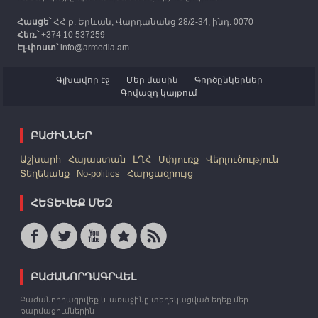
Հասցե՝
ՀՀ ք. Երևան, Վարդանանց 28/2-34, ինդ. 0070
Հեռ.՝
+374 10 537259
Էլ-փոստ՝
info@armedia.am
Գլխավոր էջ
Մեր մասին
Գործընկերներ
Գովազդ կայքում
ԲԱԺԻՆՆԵՐ
Աշխարհ
Հայաստան
ԼՂՀ
Սփյուռք
Վերլուծություն
Տեղեկանք
No-politics
Հարցազրույց
ՀԵՏԵՎԵՔ ՄԵԶ
ԲԱԺԱՆՈՐԴԱԳՐՎԵԼ
Բաժանորդագրվեք և առաջինը տեղեկացված եղեք մեր
թարմացումներին