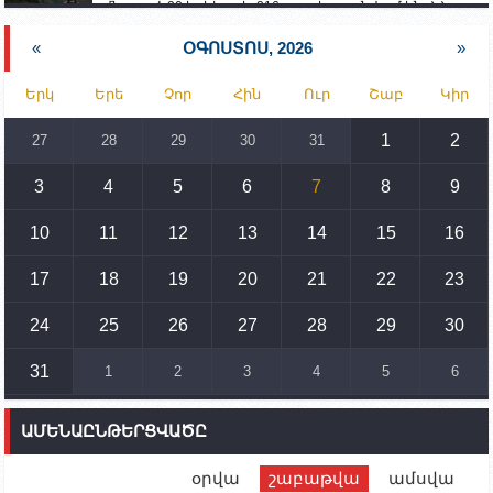
մնացած 20 երեխա և 216 տարեց գտնվում են ՀՀ
աշխատանքի և սոցիալական հարցերի
նախարարության հոգածության ներքո
«
ՕԳՈՍՏՈՍ, 2026
»
15:30
02.10.2023
Երկ
Երե
Չոր
Հին
Ուր
Շաբ
Կիր
Իրանը կողմ է տարածաշրջանի համար շահավետ
տրանսպորտային հաղորդակցությունների
զարգացմանը, սակայն ոչ՝ միջազգային
1
2
27
28
29
30
31
սահմանների փոփոխությանը
3
4
5
6
7
8
9
15:10
02.10.2023
Պետք է միջոցներ ձեռնարկել Ադրբեջանի կողմից
սպառնալիքները կասեցնելու համար. իսպանացի
10
11
12
13
14
15
16
պատգամավորը Գորիսում է
17
18
19
20
21
22
23
14:54
02.10.2023
Ադրբեջանի ԶՈՒ-ն կրակ է բացել Կութի հատվածում
տեղակայված հայկական դիրքերի անձնակազմի
24
25
26
27
28
29
30
համար սնունդ տեղափոխող մեքենայի
ուղղությամբ
31
1
2
3
4
5
6
14:46
02.10.2023
Մեր երկրները միևնույն մարտահրավերներն
ԱՄԵՆԱԸՆԹԵՐՑՎԱԾԸ
ունեն. կիպրոսցի խորհրդարանականը՝ Ալեն
Սիմոնյանին
օրվա
շաբաթվա
ամսվա