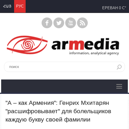
ՀԱՅ
РУС
ЕРЕВАН
0 C°
"А – как Армения": Генрих Мхитарян
"расшифровывает" для болельщиков
каждую букву своей фамилии