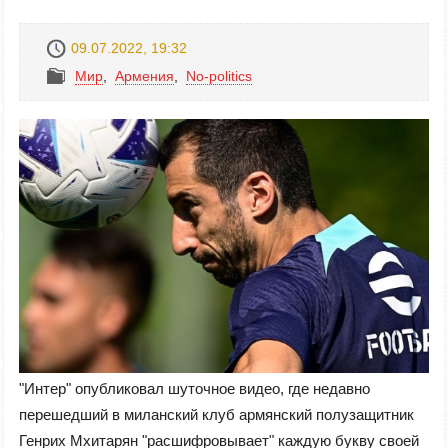
09.07.2022, 19:32
Mир
,
Армения
,
No-politics
"Интер" опубликовал шуточное видео, где недавно
перешедший в миланский клуб армянский полузащитник
Генрих Мхитарян "расшифровывает" каждую букву своей