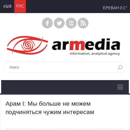
ՀԱՅ
РУС
ЕРЕВАН
0 C°
Арам I: Мы больше не можем
подчиняться чужим интересам