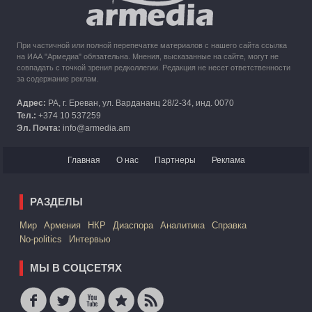
При частичной или полной перепечатке материалов с нашего сайта ссылка
на ИАА "Армедиа" обязательна. Мнения, высказанные на сайте, могут не
совпадать с точкой зрения редколлегии. Редакция не несет ответственности
за содержание реклам.
Адрес:
РА, г. Ереван, ул. Вардананц 28/2-34, инд. 0070
Тел.:
+374 10 537259
Эл. Почта:
info@armedia.am
Главная
О нас
Партнеры
Реклама
РАЗДЕЛЫ
Mир
Армения
НКР
Диаспора
Аналитика
Справка
No-politics
Интервью
МЫ В СОЦСЕТЯХ