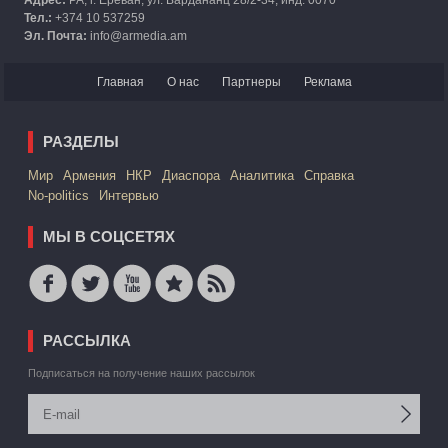
Адрес:
РА, г. Ереван, ул. Вардананц 28/2-34, инд. 0070
Тел.:
+374 10 537259
Эл. Почта:
info@armedia.am
Главная
О нас
Партнеры
Реклама
РАЗДЕЛЫ
Mир
Армения
НКР
Диаспора
Аналитика
Справка
No-politics
Интервью
МЫ В СОЦСЕТЯХ
РАССЫЛКА
Подписаться на получение наших рассылок