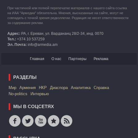
При частичной или полной перепечатке материалов с нашего сайта ссылка
на ИАА "Армедиа" обязательна. Мнения, высказанные на сайте, могут не
совпадать с точкой зрения редколлегии. Редакция не несет ответственности
за содержание реклам.
Адрес:
РА, г. Ереван, ул. Вардананц 28/2-34, инд. 0070
Тел.:
+374 10 537259
Эл. Почта:
info@armedia.am
Главная
О нас
Партнеры
Реклама
РАЗДЕЛЫ
Mир
Армения
НКР
Диаспора
Аналитика
Справка
No-politics
Интервью
МЫ В СОЦСЕТЯХ