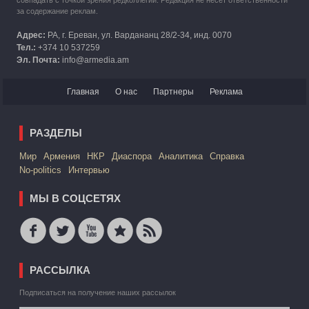
совпадать с точкой зрения редколлегии. Редакция не несет ответственности
за содержание реклам.
Адрес:
РА, г. Ереван, ул. Вардананц 28/2-34, инд. 0070
Тел.:
+374 10 537259
Эл. Почта:
info@armedia.am
Главная
О нас
Партнеры
Реклама
РАЗДЕЛЫ
Mир
Армения
НКР
Диаспора
Аналитика
Справка
No-politics
Интервью
МЫ В СОЦСЕТЯХ
РАССЫЛКА
Подписаться на получение наших рассылок