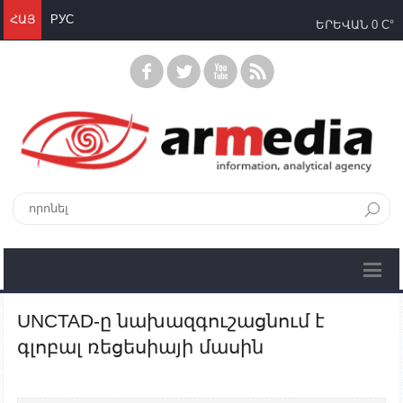
ՀԱՅ
РУС
ԵՐԵՎԱՆ
0 C°
UNCTAD-ը նախազգուշացնում է
գլոբալ ռեցեսիայի մասին