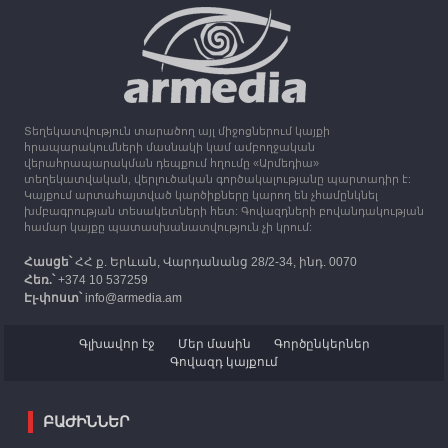
սպասվում է անձրև և ամպրոպ
13:16
30.09.2023
Միացյալ Թագավորությունը 1 միլիոն ֆունտ
ստեռլինգ կհատկացնի՝ աջակցելու Լեռնային
Ղարաբաղից բռնի տեղահանվածներին
Տեղեկատվություն տարածող այլ միջոցներում կայքի
12:25
30.09.2023
հրապարակումների մասնակի կամ ամբողջական
Հայաստան է ժամանել բռնի տեղահանված 100
վերահրապարակման դեպքում հղումը «Արմեդիա»
հազար 417 արցախցի
տեղեկատվական, վերլուծական գործակալությանը պարտադիր է:
Կայքում արտահայտված կարծիքները կարող են չհամընկնել
խմբագրության տեսակետների հետ: Գովազդների բովանդակության
համար կայքը պատասխանատվություն չի կրում:
Հասցե՝
ՀՀ ք. Երևան, Վարդանանց 28/2-34, ինդ. 0070
Հեռ.՝
+374 10 537259
Էլ-փոստ՝
info@armedia.am
Գլխավոր էջ
Մեր մասին
Գործընկերներ
Գովազդ կայքում
ԲԱԺԻՆՆԵՐ