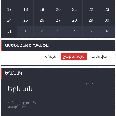
պատգամավորը Գորիսում է
17
18
19
20
21
22
23
14:54
02.10.2023
Ադրբեջանի ԶՈՒ-ն կրակ է բացել Կութի հատվածում
տեղակայված հայկական դիրքերի անձնակազմի
24
25
26
27
28
29
30
համար սնունդ տեղափոխող մեքենայի
ուղղությամբ
31
1
2
3
4
5
6
14:46
02.10.2023
Մեր երկրները միևնույն մարտահրավերներն
ԱՄԵՆԱԸՆԹԵՐՑՎԱԾԸ
ունեն. կիպրոսցի խորհրդարանականը՝ Ալեն
Սիմոնյանին
օրվա
շաբաթվա
ամսվա
12:00
02.10.2023
Ֆրանսիայի ԱԳ նախարարը կայցելի Հայաստան
ԵՂԱՆԱԿ
11:30
02.10.2023
Սամվել Շահրամանյանն ու մի խումբ
0 C°
պատասխանատուներ կմնան ԼՂ-ում՝ մինչև
Երևան
որոնողափրկարարական աշխատանքների
ավարտը
Խոնավություն՝ %
11:03
02.10.2023
Քամի՝ կմ/ժ
ՄԱԿ-ի առաքելությունը շատ, շատ, շատ օգտակար
է Արցախի անապատում. Ժան-Քրիստոֆ Բյուսոն