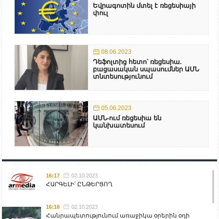
Եվրագոտին մտել է ռեցեսիայի
փուլ
08.06.2023
Դեֆոլտից հետո՝ ռեցեսիա.
բացասական սպասումներ ԱՄՆ
տնտեսությունում
05.06.2023
ԱՄՆ-ում ռեցեսիա են
կանխատեսում
16:17
02.10.2023
ՀԱՐԳԵԼԻ՛ ԸՆԹԵՐՑՈՂ
16:16
02.10.2023
Հանրապետությունում առաջիկա օրերին օդի