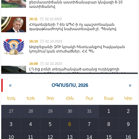
ջերմաստիճանն աստիճանաբար կնվազի 8-10
աստիճանով
16:11
02.10.2023
Հոկտեմբերի 7-ին ԱՊՀ-ի ոչ պաշտոնական
գագաթնաժողով նախատեսված չէ. Պեսկով
16:10
02.10.2023
Ադրբեջանի ԶՈՒ կրակի հետևանքով հայկական
կողմում կան տուժածներ․ ՀՀ ՊՆ
16:00
02.10.2023
ԼՂ-ից բռնի տեղահանված առանց ուղեկցողի
մնացած 20 երեխա և 216 տարեց գտնվում են ՀՀ
աշխատանքի և սոցիալական հարցերի
նախարարության հոգածության ներքո
«
ՕԳՈՍՏՈՍ, 2026
»
15:30
02.10.2023
Երկ
Երե
Չոր
Հին
Ուր
Շաբ
Կիր
Իրանը կողմ է տարածաշրջանի համար շահավետ
տրանսպորտային հաղորդակցությունների
զարգացմանը, սակայն ոչ՝ միջազգային
1
2
27
28
29
30
31
սահմանների փոփոխությանը
3
4
5
6
7
8
9
15:10
02.10.2023
Պետք է միջոցներ ձեռնարկել Ադրբեջանի կողմից
սպառնալիքները կասեցնելու համար. իսպանացի
10
11
12
13
14
15
16