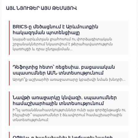
ԱՅԼ ՆՅՈՒԹԵՐ ԱՅՍ ԹԵՄԱՅՈՎ
BRICS-ը մեծացնում է Արևմուտքին
հակազդման պոտենցիալը
նայած արևմտյան լրահոսում ու փորձագիտական
շրջանակներում նկատվում է թերահավատություն
կառույցի և դրա ընդլայնման...
Դեֆոլտից հետո՝ ռեցեսիա. բացասական
սպասումներ ԱՄՆ տնտեսությունում
Արդյո՞ք աշխարհի առաջատարը կբախվի նման խնդրի...
Նավթի առաջարկը կնվազի. սպասումներ
համաշխարհային տնտեսությունում
Ի՞նչ առանձնահատկություններ ունի այս գործընթացն ու
ինչպիսի՞ սպասումներ է ձևավորում համաշխարհային
տնտեսությունում:
ՕՊԵԿ+-ը համաձայնել է կրճատել նավթի