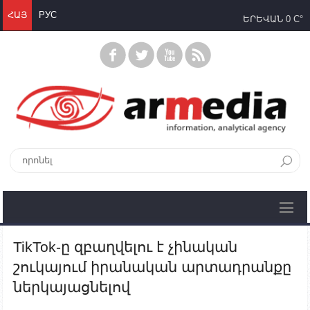
ՀԱՅ
РУС
ԵՐԵՎԱՆ
0 C°
TikTok-ը զբաղվելու է չինական
շուկայում իրանական արտադրանքը
ներկայացնելով