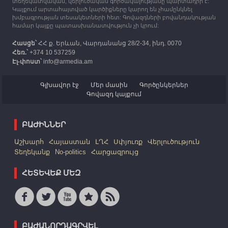
տեղեկատվական, վերլուծական գործակալությանը պարտադիր է:
Կայքում արտահայտված կարծիքները կարող են չհամընկնել
խմբագրության տեսակետների հետ: Գովազդների բովանդակության
համար կայքը պատասխանատվություն չի կրում:
Հասցե՝
ՀՀ ք. Երևան, Վարդանանց 28/2-34, ինդ. 0070
Հեռ.՝
+374 10 537259
Էլ-փոստ՝
info@armedia.am
Գլխավոր էջ
Մեր մասին
Գործընկերներ
Գովազդ կայքում
ԲԱԺԻՆՆԵՐ
Աշխարհ
Հայաստան
ԼՂՀ
Սփյուռք
Վերլուծություն
Տեղեկանք
No-politics
Հարցազրույց
ՀԵՏԵՎԵՔ ՄԵԶ
ԲԱԺԱՆՈՐԴԱԳՐՎԵԼ