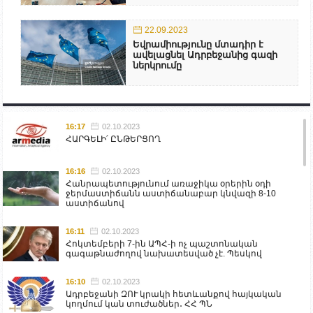
22.09.2023
Եվրամիությունը մտադիր է
ավելացնել Ադրբեջանից գազի
ներկրումը
16:17
02.10.2023
ՀԱՐԳԵԼԻ՛ ԸՆԹԵՐՑՈՂ
16:16
02.10.2023
Հանրապետությունում առաջիկա օրերին օդի
ջերմաստիճանն աստիճանաբար կնվազի 8-10
աստիճանով
16:11
02.10.2023
Հոկտեմբերի 7-ին ԱՊՀ-ի ոչ պաշտոնական
գագաթնաժողով նախատեսված չէ. Պեսկով
16:10
02.10.2023
Ադրբեջանի ԶՈՒ կրակի հետևանքով հայկական
կողմում կան տուժածներ․ ՀՀ ՊՆ