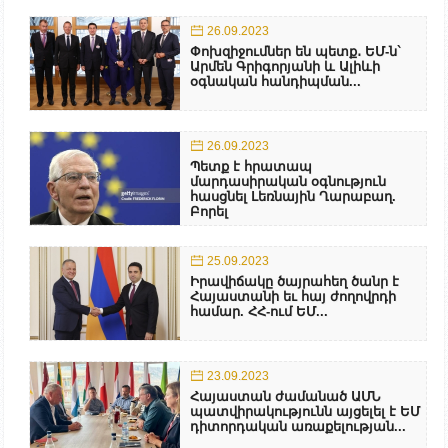
26.09.2023
Փոխզիջումներ են պետք․ ԵՄ-ն`
Արմեն Գրիգորյանի և Ալիևի
օգնական հանդիպման...
26.09.2023
Պետք է հրատապ
մարդասիրական օգնություն
հասցնել Լեռնային Ղարաբաղ.
Բորել
25.09.2023
Իրավիճակը ծայրահեղ ծանր է
Հայաստանի եւ հայ ժողովրդի
համար. ՀՀ-ում ԵՄ...
23.09.2023
Հայաստան ժամանած ԱՄՆ
պատվիրակությունն այցելել է ԵՄ
դիտորդական առաքելության...