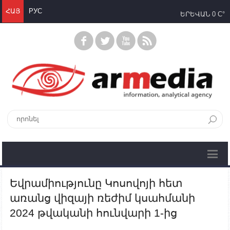
ՀԱՅ
РУС
ԵՐԵՎԱՆ
0 C°
Եվրամիությունը Կոսովոյի հետ
առանց վիզայի ռեժիմ կսահմանի
2024 թվականի հունվարի 1-ից