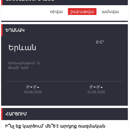
Սիմոնյանին
օրվա
շաբաթվա
ամսվա
12:00
02.10.2023
Ֆրանսիայի ԱԳ նախարարը կայցելի Հայաստան
ԵՂԱՆԱԿ
11:30
02.10.2023
Սամվել Շահրամանյանն ու մի խումբ
0 C°
պատասխանատուներ կմնան ԼՂ-ում՝ մինչև
Երևան
որոնողափրկարարական աշխատանքների
ավարտը
Խոնավություն՝ %
11:03
02.10.2023
Քամի՝ կմ/ժ
ՄԱԿ-ի առաքելությունը շատ, շատ, շատ օգտակար
է Արցախի անապատում. Ժան-Քրիստոֆ Բյուսոն
10:43
02.10.2023
0°
0°
0°
0°
Ադրբեջանի փոխվարչապետն այսօր կմեկնի
09.08.2026
10.08.2026
Ստեփանակերտ
10:07
02.10.2023
Սենատոր Գարի Փիթերսը ներկայացրել է
ՀԱՐՑՈՒՄ
օրինագիծ, որն արգելում է ԱՄՆ օգնությունն
Ադրբեջանին
Ի՞նչ եք կարծում՝ մե՞ծ է արդյոք ռազմական