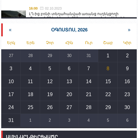
16:00
02.10.2023
ԼՂ-ից բռնի տեղահանված առանց ուղեկցողի
մնացած 20 երեխա և 216 տարեց գտնվում են ՀՀ
աշխատանքի և սոցիալական հարցերի
նախարարության հոգածության ներքո
«
ՕԳՈՍՏՈՍ, 2026
»
15:30
02.10.2023
Երկ
Երե
Չոր
Հին
Ուր
Շաբ
Կիր
Իրանը կողմ է տարածաշրջանի համար շահավետ
տրանսպորտային հաղորդակցությունների
զարգացմանը, սակայն ոչ՝ միջազգային
1
2
27
28
29
30
31
սահմանների փոփոխությանը
3
4
5
6
7
8
9
15:10
02.10.2023
Պետք է միջոցներ ձեռնարկել Ադրբեջանի կողմից
սպառնալիքները կասեցնելու համար. իսպանացի
10
11
12
13
14
15
16
պատգամավորը Գորիսում է
17
18
19
20
21
22
23
14:54
02.10.2023
Ադրբեջանի ԶՈՒ-ն կրակ է բացել Կութի հատվածում
տեղակայված հայկական դիրքերի անձնակազմի
24
25
26
27
28
29
30
համար սնունդ տեղափոխող մեքենայի
ուղղությամբ
31
1
2
3
4
5
6
14:46
02.10.2023
Մեր երկրները միևնույն մարտահրավերներն
ԱՄԵՆԱԸՆԹԵՐՑՎԱԾԸ
ունեն. կիպրոսցի խորհրդարանականը՝ Ալեն