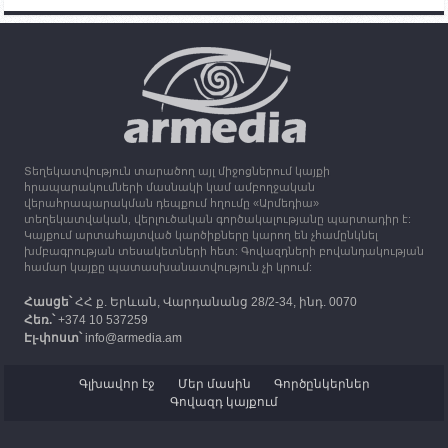
15:25
30.09.2023
Օդի ջերմաստիճանը կնվազի 7-10 աստիճանով,
սպասվում է անձրև և ամպրոպ
13:16
30.09.2023
Միացյալ Թագավորությունը 1 միլիոն ֆունտ
ստեռլինգ կհատկացնի՝ աջակցելու Լեռնային
Ղարաբաղից բռնի տեղահանվածներին
Տեղեկատվություն տարածող այլ միջոցներում կայքի
12:25
30.09.2023
հրապարակումների մասնակի կամ ամբողջական
Հայաստան է ժամանել բռնի տեղահանված 100
վերահրապարակման դեպքում հղումը «Արմեդիա»
հազար 417 արցախցի
տեղեկատվական, վերլուծական գործակալությանը պարտադիր է:
Կայքում արտահայտված կարծիքները կարող են չհամընկնել
խմբագրության տեսակետների հետ: Գովազդների բովանդակության
համար կայքը պատասխանատվություն չի կրում:
Հասցե՝
ՀՀ ք. Երևան, Վարդանանց 28/2-34, ինդ. 0070
Հեռ.՝
+374 10 537259
Էլ-փոստ՝
info@armedia.am
Գլխավոր էջ
Մեր մասին
Գործընկերներ
Գովազդ կայքում