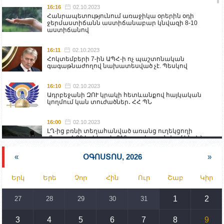
16:16
02.10.2023
Հանրապետությունում առաջիկա օրերին օդի
ջերմաստիճանն աստիճանաբար կնվազի 8-10
աստիճանով
16:11
02.10.2023
Հոկտեմբերի 7-ին ԱՊՀ-ի ոչ պաշտոնական
գագաթնաժողով նախատեսված չէ. Պեսկով
16:10
02.10.2023
Ադրբեջանի ԶՈՒ կրակի հետևանքով հայկական
կողմում կան տուժածներ․ ՀՀ ՊՆ
16:00
02.10.2023
ԼՂ-ից բռնի տեղահանված առանց ուղեկցողի
մնացած 20 երեխա և 216 տարեց գտնվում են ՀՀ
աշխատանքի և սոցիալական հարցերի
նախարարության հոգածության ներքո
«
ՕԳՈՍՏՈՍ, 2026
»
15:30
02.10.2023
Երկ
Երե
Չոր
Հին
Ուր
Շաբ
Կիր
Իրանը կողմ է տարածաշրջանի համար շահավետ
տրանսպորտային հաղորդակցությունների
զարգացմանը, սակայն ոչ՝ միջազգային
1
2
27
28
29
30
31
սահմանների փոփոխությանը
3
4
5
6
7
8
9
15:10
02.10.2023