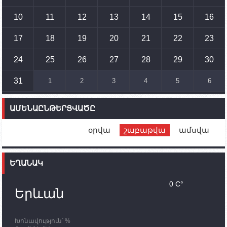
Պետք է միջոցներ ձեռնարկել Ադրբեջանի կողմից
սպառնալիքները կասեցնելու համար. իսպանացի
10
11
12
13
14
15
16
պատգամավորը Գորիսում է
17
18
19
20
21
22
23
14:54
02.10.2023
Ադրբեջանի ԶՈՒ-ն կրակ է բացել Կութի հատվածում
տեղակայված հայկական դիրքերի անձնակազմի
24
25
26
27
28
29
30
համար սնունդ տեղափոխող մեքենայի
ուղղությամբ
31
1
2
3
4
5
6
14:46
02.10.2023
Մեր երկրները միևնույն մարտահրավերներն
ԱՄԵՆԱԸՆԹԵՐՑՎԱԾԸ
ունեն. կիպրոսցի խորհրդարանականը՝ Ալեն
Սիմոնյանին
օրվա
շաբաթվա
ամսվա
12:00
02.10.2023
Ֆրանսիայի ԱԳ նախարարը կայցելի Հայաստան
ԵՂԱՆԱԿ
11:30
02.10.2023
Սամվել Շահրամանյանն ու մի խումբ
0 C°
պատասխանատուներ կմնան ԼՂ-ում՝ մինչև
Երևան
որոնողափրկարարական աշխատանքների
ավարտը
Խոնավություն՝ %
11:03
02.10.2023