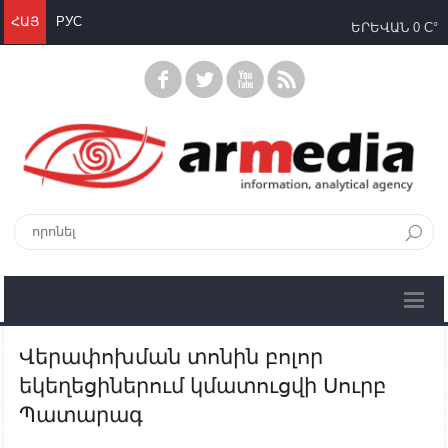
ՀԱՅ
РУС
ԵՐԵՎԱՆ
0 C°
Վերափոխման տոնին բոլոր
եկեղեցիներում կմատուցվի Սուրբ
Պատարագ