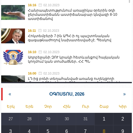
16:16
02.10.2023
Հանրապետությունում առաջիկա օրերին օդի
ջերմաստիճանն աստիճանաբար կնվազի 8-10
աստիճանով
16:11
02.10.2023
Հոկտեմբերի 7-ին ԱՊՀ-ի ոչ պաշտոնական
գագաթնաժողով նախատեսված չէ. Պեսկով
16:10
02.10.2023
Ադրբեջանի ԶՈՒ կրակի հետևանքով հայկական
կողմում կան տուժածներ․ ՀՀ ՊՆ
16:00
02.10.2023
ԼՂ-ից բռնի տեղահանված առանց ուղեկցողի
մնացած 20 երեխա և 216 տարեց գտնվում են ՀՀ
աշխատանքի և սոցիալական հարցերի
նախարարության հոգածության ներքո
«
ՕԳՈՍՏՈՍ, 2026
»
15:30
02.10.2023
Երկ
Երե
Չոր
Հին
Ուր
Շաբ
Կիր
Իրանը կողմ է տարածաշրջանի համար շահավետ
տրանսպորտային հաղորդակցությունների
զարգացմանը, սակայն ոչ՝ միջազգային
1
2
27
28
29
30
31
սահմանների փոփոխությանը
3
4
5
6
7
8
9
15:10
02.10.2023