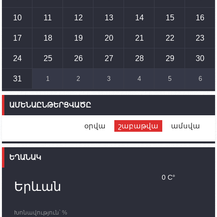
Պետք է միջոցներ ձեռնարկել Ադրբեջանի կողմից
սպառնալիքները կասեցնելու համար. իսպանացի
10
11
12
13
14
15
16
պատգամավորը Գորիսում է
17
18
19
20
21
22
23
14:54
02.10.2023
Ադրբեջանի ԶՈՒ-ն կրակ է բացել Կութի հատվածում
տեղակայված հայկական դիրքերի անձնակազմի
24
25
26
27
28
29
30
համար սնունդ տեղափոխող մեքենայի
ուղղությամբ
31
1
2
3
4
5
6
14:46
02.10.2023
Մեր երկրները միևնույն մարտահրավերներն
ԱՄԵՆԱԸՆԹԵՐՑՎԱԾԸ
ունեն. կիպրոսցի խորհրդարանականը՝ Ալեն
Սիմոնյանին
օրվա
շաբաթվա
ամսվա
12:00
02.10.2023
Ֆրանսիայի ԱԳ նախարարը կայցելի Հայաստան
ԵՂԱՆԱԿ
11:30
02.10.2023
Սամվել Շահրամանյանն ու մի խումբ
0 C°
պատասխանատուներ կմնան ԼՂ-ում՝ մինչև
Երևան
որոնողափրկարարական աշխատանքների
ավարտը
Խոնավություն՝ %
11:03
02.10.2023