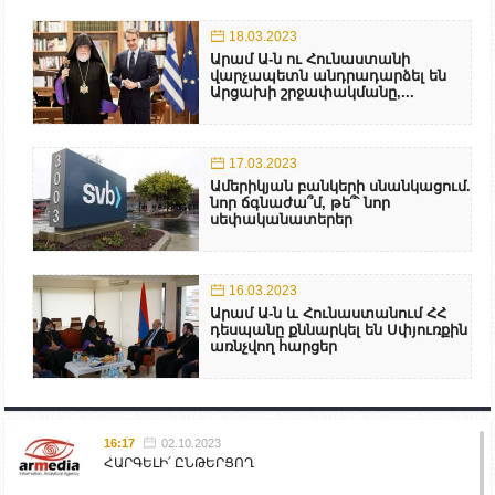
18.03.2023
Արամ Ա-ն ու Հունաստանի
վարչապետն անդրադարձել են
Արցախի շրջափակմանը,...
17.03.2023
Ամերիկյան բանկերի սնանկացում.
նոր ճգնաժա՞մ, թե՞՝ նոր
սեփականատերեր
16.03.2023
Արամ Ա-ն և Հունաստանում ՀՀ
դեսպանը քննարկել են Սփյուռքին
առնչվող հարցեր
16:17
02.10.2023
ՀԱՐԳԵԼԻ՛ ԸՆԹԵՐՑՈՂ