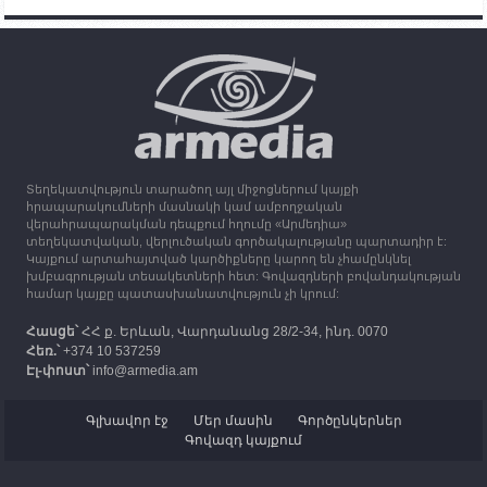
15:25
30.09.2023
Օդի ջերմաստիճանը կնվազի 7-10 աստիճանով,
սպասվում է անձրև և ամպրոպ
13:16
30.09.2023
Միացյալ Թագավորությունը 1 միլիոն ֆունտ
ստեռլինգ կհատկացնի՝ աջակցելու Լեռնային
Ղարաբաղից բռնի տեղահանվածներին
Տեղեկատվություն տարածող այլ միջոցներում կայքի
12:25
30.09.2023
հրապարակումների մասնակի կամ ամբողջական
Հայաստան է ժամանել բռնի տեղահանված 100
վերահրապարակման դեպքում հղումը «Արմեդիա»
հազար 417 արցախցի
տեղեկատվական, վերլուծական գործակալությանը պարտադիր է:
Կայքում արտահայտված կարծիքները կարող են չհամընկնել
խմբագրության տեսակետների հետ: Գովազդների բովանդակության
համար կայքը պատասխանատվություն չի կրում:
Հասցե՝
ՀՀ ք. Երևան, Վարդանանց 28/2-34, ինդ. 0070
Հեռ.՝
+374 10 537259
Էլ-փոստ՝
info@armedia.am
Գլխավոր էջ
Մեր մասին
Գործընկերներ
Գովազդ կայքում