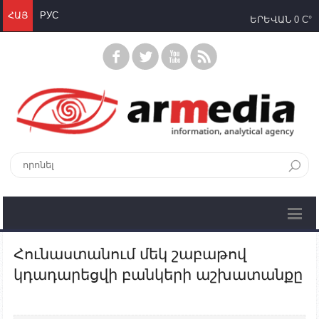
ՀԱՅ
РУС
ԵՐԵՎԱՆ
0 C°
Հունաստանում մեկ շաբաթով
կդադարեցվի բանկերի աշխատանքը