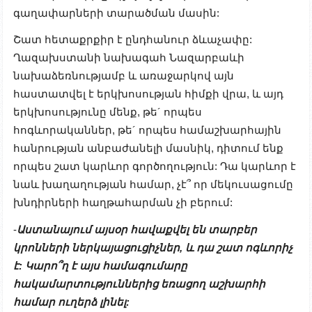
գաղափարների տարածման մասին:
Շատ հետաքրքիր է ընդհանուր ձևաչափը:
Ղազախստանի նախագահ Նազարբաևի
նախաձեռնությամբ և առաջարկով այն
հաստատվել է երկխոսության հիմքի վրա, և այդ
երկխոսությունը մենք, թե´ որպես
հոգևորականներ, թե´ որպես համաշխարհային
հանրության անբաժանելի մասնիկ, դիտում ենք
որպես շատ կարևոր գործողություն: Դա կարևոր է
նաև խաղաղության համար, չէ՞ որ մեկուսացումը
խնդիրների հաղթահարման չի բերում:
-
Աստանայում
այսօր
հավաքվել
են
տարբեր
կրոնների ներկայացուցիչներ,
և
դա
շատ
ոգևորիչ
է
:
Կարո՞ղ
է
այս
համագումարը
հակամարտություններից
եռացող
աշխարհի
համար
ուղերձ
լինել
: