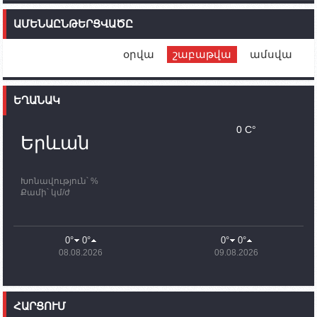
14:46
02.10.2023
Մեր երկրները միևնույն մարտահրավերներն
ԱՄԵՆԱԸՆԹԵՐՑՎԱԾԸ
ունեն. կիպրոսցի խորհրդարանականը՝ Ալեն
Սիմոնյանին
օրվա
շաբաթվա
ամսվա
12:00
02.10.2023
Ֆրանսիայի ԱԳ նախարարը կայցելի Հայաստան
ԵՂԱՆԱԿ
11:30
02.10.2023
Սամվել Շահրամանյանն ու մի խումբ
0 C°
պատասխանատուներ կմնան ԼՂ-ում՝ մինչև
Երևան
որոնողափրկարարական աշխատանքների
ավարտը
Խոնավություն՝ %
11:03
02.10.2023
Քամի՝ կմ/ժ
ՄԱԿ-ի առաքելությունը շատ, շատ, շատ օգտակար
է Արցախի անապատում. Ժան-Քրիստոֆ Բյուսոն
10:43
02.10.2023
0°
0°
0°
0°
Ադրբեջանի փոխվարչապետն այսօր կմեկնի
08.08.2026
09.08.2026
Ստեփանակերտ
10:07
02.10.2023
Սենատոր Գարի Փիթերսը ներկայացրել է
ՀԱՐՑՈՒՄ
օրինագիծ, որն արգելում է ԱՄՆ օգնությունն
Ադրբեջանին