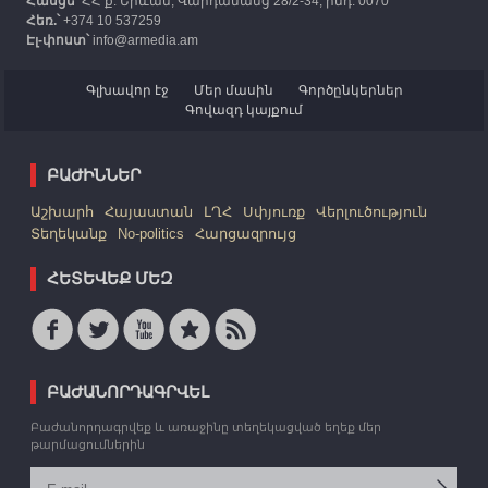
Հասցե՝
ՀՀ ք. Երևան, Վարդանանց 28/2-34, ինդ. 0070
Հեռ.՝
+374 10 537259
Էլ-փոստ՝
info@armedia.am
Գլխավոր էջ
Մեր մասին
Գործընկերներ
Գովազդ կայքում
ԲԱԺԻՆՆԵՐ
Աշխարհ
Հայաստան
ԼՂՀ
Սփյուռք
Վերլուծություն
Տեղեկանք
No-politics
Հարցազրույց
ՀԵՏԵՎԵՔ ՄԵԶ
ԲԱԺԱՆՈՐԴԱԳՐՎԵԼ
Բաժանորդագրվեք և առաջինը տեղեկացված եղեք մեր
թարմացումներին