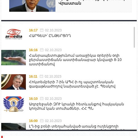
Վրաստան
16:17
02.10.2023
ՀԱՐԳԵԼԻ՛ ԸՆԹԵՐՑՈՂ
16:16
02.10.2023
Հանրապետությունում առաջիկա օրերին օդի
ջերմաստիճանն աստիճանաբար կնվազի 8-10
աստիճանով
16:11
02.10.2023
Հոկտեմբերի 7-ին ԱՊՀ-ի ոչ պաշտոնական
գագաթնաժողով նախատեսված չէ. Պեսկով
16:10
02.10.2023
Ադրբեջանի ԶՈՒ կրակի հետևանքով հայկական
կողմում կան տուժածներ․ ՀՀ ՊՆ
16:00
02.10.2023
ԼՂ-ից բռնի տեղահանված առանց ուղեկցողի
մնացած 20 երեխա և 216 տարեց գտնվում են ՀՀ
աշխատանքի և սոցիալական հարցերի