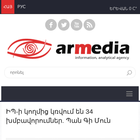
ՀԱՅ
РУС
ԵՐԵՎԱՆ
0 C°
ԻՊ-ի կողմից կռվում են 34
խմբավորումներ. Պան Գի Մուն