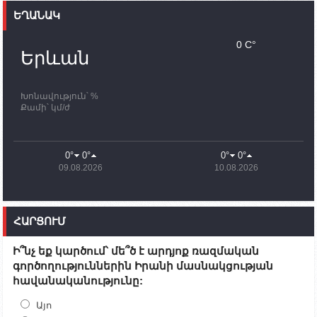
ԵՂԱՆԱԿ
11:30
02.10.2023
Սամվել Շահրամանյանն ու մի խումբ
0 C°
պատասխանատուներ կմնան ԼՂ-ում՝ մինչև
Երևան
որոնողափրկարարական աշխատանքների
ավարտը
Խոնավություն՝ %
11:03
02.10.2023
Քամի՝ կմ/ժ
ՄԱԿ-ի առաքելությունը շատ, շատ, շատ օգտակար
է Արցախի անապատում. Ժան-Քրիստոֆ Բյուսոն
10:43
02.10.2023
0°
0°
0°
0°
Ադրբեջանի փոխվարչապետն այսօր կմեկնի
09.08.2026
10.08.2026
Ստեփանակերտ
10:07
02.10.2023
Սենատոր Գարի Փիթերսը ներկայացրել է
ՀԱՐՑՈՒՄ
օրինագիծ, որն արգելում է ԱՄՆ օգնությունն
Ադրբեջանին
Ի՞նչ եք կարծում՝ մե՞ծ է արդյոք ռազմական
09:38
02.10.2023
գործողություններին Իրանի մասնակցության
Խումբն Արցախում կմնա` մինչև զոհվածների
հավանականությունը:
աճյունների ու անհետ կորածների
որոնողափրկարարական աշխատանքների
ավարտը. Թադևոսյան
Այո