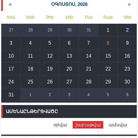
նախարարության հոգածության ներքո
«
ՕԳՈՍՏՈՍ, 2026
»
15:30
02.10.2023
Երկ
Երե
Չոր
Հին
Ուր
Շաբ
Կիր
Իրանը կողմ է տարածաշրջանի համար շահավետ
տրանսպորտային հաղորդակցությունների
զարգացմանը, սակայն ոչ՝ միջազգային
1
2
27
28
29
30
31
սահմանների փոփոխությանը
3
4
5
6
7
8
9
15:10
02.10.2023
Պետք է միջոցներ ձեռնարկել Ադրբեջանի կողմից
սպառնալիքները կասեցնելու համար. իսպանացի
10
11
12
13
14
15
16
պատգամավորը Գորիսում է
17
18
19
20
21
22
23
14:54
02.10.2023
Ադրբեջանի ԶՈՒ-ն կրակ է բացել Կութի հատվածում
տեղակայված հայկական դիրքերի անձնակազմի
24
25
26
27
28
29
30
համար սնունդ տեղափոխող մեքենայի
ուղղությամբ
31
1
2
3
4
5
6
14:46
02.10.2023
Մեր երկրները միևնույն մարտահրավերներն
ԱՄԵՆԱԸՆԹԵՐՑՎԱԾԸ
ունեն. կիպրոսցի խորհրդարանականը՝ Ալեն
Սիմոնյանին
օրվա
շաբաթվա
ամսվա
12:00
02.10.2023
Ֆրանսիայի ԱԳ նախարարը կայցելի Հայաստան