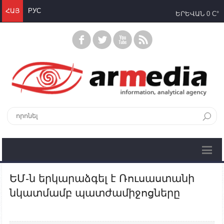
ՀԱՅ
РУС
ԵՐԵՎԱՆ
0 C°
ԵՄ-ն երկարաձգել է Ռուսաստանի
նկատմամբ պատժամիջոցները