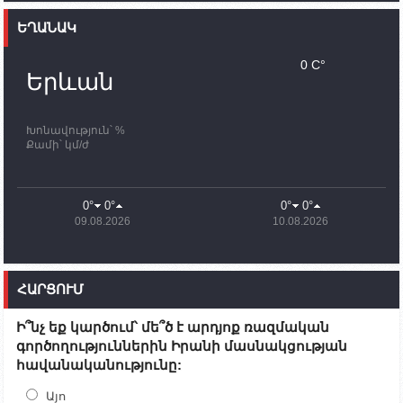
Ֆրանսիայի ԱԳ նախարարը կայցելի Հայաստան
ԵՂԱՆԱԿ
11:30
02.10.2023
Սամվել Շահրամանյանն ու մի խումբ
0 C°
պատասխանատուներ կմնան ԼՂ-ում՝ մինչև
Երևան
որոնողափրկարարական աշխատանքների
ավարտը
Խոնավություն՝ %
11:03
02.10.2023
Քամի՝ կմ/ժ
ՄԱԿ-ի առաքելությունը շատ, շատ, շատ օգտակար
է Արցախի անապատում. Ժան-Քրիստոֆ Բյուսոն
10:43
02.10.2023
0°
0°
0°
0°
Ադրբեջանի փոխվարչապետն այսօր կմեկնի
09.08.2026
10.08.2026
Ստեփանակերտ
10:07
02.10.2023
Սենատոր Գարի Փիթերսը ներկայացրել է
ՀԱՐՑՈՒՄ
օրինագիծ, որն արգելում է ԱՄՆ օգնությունն
Ադրբեջանին
Ի՞նչ եք կարծում՝ մե՞ծ է արդյոք ռազմական
09:38
02.10.2023
գործողություններին Իրանի մասնակցության
Խումբն Արցախում կմնա` մինչև զոհվածների
հավանականությունը:
աճյունների ու անհետ կորածների
որոնողափրկարարական աշխատանքների
ավարտը. Թադևոսյան
Այո