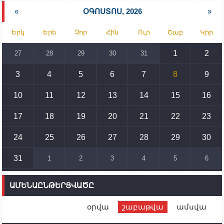
նախարարության հոգածության ներքո
«
ՕԳՈՍՏՈՍ, 2026
»
15:30
02.10.2023
Երկ
Երե
Չոր
Հին
Ուր
Շաբ
Կիր
Իրանը կողմ է տարածաշրջանի համար շահավետ
տրանսպորտային հաղորդակցությունների
զարգացմանը, սակայն ոչ՝ միջազգային
1
2
27
28
29
30
31
սահմանների փոփոխությանը
3
4
5
6
7
8
9
15:10
02.10.2023
Պետք է միջոցներ ձեռնարկել Ադրբեջանի կողմից
սպառնալիքները կասեցնելու համար. իսպանացի
10
11
12
13
14
15
16
պատգամավորը Գորիսում է
17
18
19
20
21
22
23
14:54
02.10.2023
Ադրբեջանի ԶՈՒ-ն կրակ է բացել Կութի հատվածում
տեղակայված հայկական դիրքերի անձնակազմի
24
25
26
27
28
29
30
համար սնունդ տեղափոխող մեքենայի
ուղղությամբ
31
1
2
3
4
5
6
14:46
02.10.2023
Մեր երկրները միևնույն մարտահրավերներն
ԱՄԵՆԱԸՆԹԵՐՑՎԱԾԸ
ունեն. կիպրոսցի խորհրդարանականը՝ Ալեն
Սիմոնյանին
օրվա
շաբաթվա
ամսվա
12:00
02.10.2023