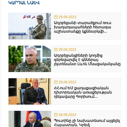
ԿԱՐԴԱԼ ՆԱԵՎ
29.09.2023
Ադրբեջանի տարածքում ռուս
խաղաղապահների հետագա
աշխատանքը կքննարկվի...
29.09.2023
Ադրբեջանցիների կողմից
գերեվարվել է գեներալ-
լեյտենանտ Լևոն Մնացականյանը
29.09.2023
ՀՀ-ում ԵՄ քաղաքացիական
դիտորդական առաքելության
ղեկավարը Գորիսում...
28.09.2023
Պուտինը չի նախատեսում այցելել
Հայաստան. Կրեմլ