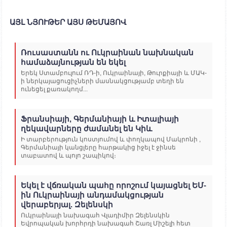
ԱՅԼ ՆՅՈՒԹԵՐ ԱՅՍ ԹԵՄԱՅՈՎ
Ռուսաստանն ու Ուկրաինան նախնական
համաձայնության են եկել
Երեկ Ստամբուլում ՌԴ-ի, Ուկրաինայի, Թուրքիայի և ՄԱԿ-
ի ներկայացուցիչների մասնակցությամբ տեղի են
ունեցել քառակողմ...
Ֆրանսիայի, Գերմանիայի և Իտալիայի
ղեկավարները ժամանել են Կիև
Ի տարբերություն կոստյումով և փողկապով Մակրոնի ,
Գերմանիայի կանցլերը հարթակից իջել է ջինսե
տաբատով և պոլո շապիկով։
Եկել է վճռական պահը որոշում կայացնել ԵՄ-
ին Ուկրաինայի անդամակցության
վերաբերյալ. Զելենսկի
Ուկրաինայի նախագահ Վլադիմիր Զելենսկին
Եվրոպական խորհրդի նախագահ Շառլ Միշելի հետ