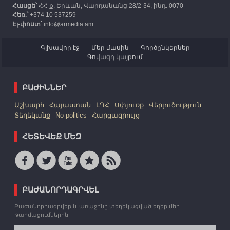
Հասցե՝
ՀՀ ք. Երևան, Վարդանանց 28/2-34, ինդ. 0070
Հեռ.՝
+374 10 537259
Էլ-փոստ՝
info@armedia.am
Գլխավոր էջ
Մեր մասին
Գործընկերներ
Գովազդ կայքում
ԲԱԺԻՆՆԵՐ
Աշխարհ
Հայաստան
ԼՂՀ
Սփյուռք
Վերլուծություն
Տեղեկանք
No-politics
Հարցազրույց
ՀԵՏԵՎԵՔ ՄԵԶ
ԲԱԺԱՆՈՐԴԱԳՐՎԵԼ
Բաժանորդագրվեք և առաջինը տեղեկացված եղեք մեր
թարմացումներին