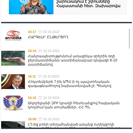
շարունակում է շփումները
Հայաստանի հետ. Զախարովա
16:17
02.10.2023
ՀԱՐԳԵԼԻ՛ ԸՆԹԵՐՑՈՂ
16:16
02.10.2023
Հանրապետությունում առաջիկա օրերին օդի
ջերմաստիճանն աստիճանաբար կնվազի 8-10
աստիճանով
16:11
02.10.2023
Հոկտեմբերի 7-ին ԱՊՀ-ի ոչ պաշտոնական
գագաթնաժողով նախատեսված չէ. Պեսկով
16:10
02.10.2023
Ադրբեջանի ԶՈՒ կրակի հետևանքով հայկական
կողմում կան տուժածներ․ ՀՀ ՊՆ
16:00
02.10.2023
ԼՂ-ից բռնի տեղահանված առանց ուղեկցողի
մնացած 20 երեխա և 216 տարեց գտնվում են ՀՀ
աշխատանքի և սոցիալական հարցերի